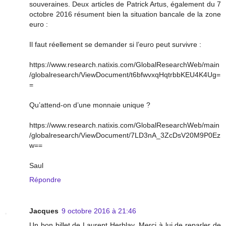
souveraines. Deux articles de Patrick Artus, également du 7
octobre 2016 résument bien la situation bancale de la zone
euro :
Il faut réellement se demander si l’euro peut survivre :
https://www.research.natixis.com/GlobalResearchWeb/main
/globalresearch/ViewDocument/t6bfwvxqHqtrbbKEU4K4Ug=
=
Qu’attend-on d’une monnaie unique ?
https://www.research.natixis.com/GlobalResearchWeb/main
/globalresearch/ViewDocument/7LD3nA_3ZcDsV20M9P0Ez
w==
Saul
Répondre
Jacques
9 octobre 2016 à 21:46
Un bon billet de Laurent Herblay. Merci à lui de reparler de