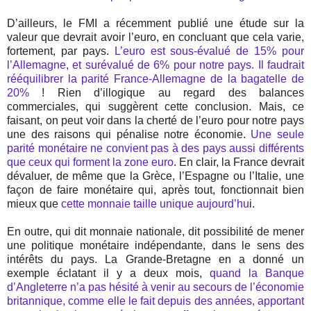
D’ailleurs, le FMI a récemment publié une étude sur la
valeur que devrait avoir l’euro, en concluant que cela varie,
fortement, par pays.
L’euro est sous-évalué de 15% pour
l’Allemagne, et surévalué de 6% pour notre pays. Il faudrait
rééquilibrer la parité France-Allemagne de la bagatelle de
20%
! Rien d’illogique au regard des balances
commerciales, qui suggèrent cette conclusion. Mais, ce
faisant, on peut voir dans la cherté de l’euro pour notre pays
une des raisons qui pénalise notre économie.
Une seule
parité monétaire ne convient pas à des pays aussi différents
que ceux qui forment la zone euro
. En clair, la France devrait
dévaluer, de même que la Grèce, l’Espagne ou l’Italie, une
façon de faire monétaire qui, après tout, fonctionnait bien
mieux que
cette monnaie taille unique aujourd’hu
i.
En outre, qui dit monnaie nationale, dit possibilité de mener
une politique monétaire indépendante, dans le sens des
intérêts du pays. La Grande-Bretagne en a donné un
exemple éclatant il y a deux mois,
quand la Banque
d’Angleterre n’a pas hésité à venir au secours de l’économie
britannique, comme elle le fait depuis des années, apportant