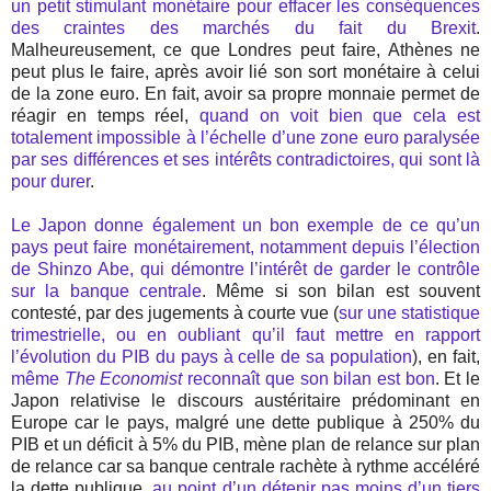
un petit stimulant monétaire pour effacer les conséquences
des craintes des marchés du fait du Brexit
.
Malheureusement, ce que Londres peut faire, Athènes ne
peut plus le faire, après avoir lié son sort monétaire à celui
de la zone euro. En fait, avoir sa propre monnaie permet de
réagir en temps réel,
quand on voit bien que cela est
totalement impossible à l’échelle d’une zone euro paralysée
par ses différences et ses intérêts contradictoires, qui sont là
pour durer
.
Le Japon donne également un bon exemple de ce qu’un
pays peut faire monétairement, notamment depuis l’élection
de Shinzo Abe, qui démontre l’intérêt de garder le contrôle
sur la banque centrale
. Même si son bilan est souvent
contesté, par des jugements à courte vue (
sur une statistique
trimestrielle, ou en oubliant qu’il faut mettre en rapport
l’évolution du PIB du pays à celle de sa population
), en fait,
même
The Economist
reconnaît que son bilan est bon
. Et le
Japon relativise le discours austéritaire prédominant en
Europe car le pays, malgré une dette publique à 250% du
PIB et un déficit à 5% du PIB, mène plan de relance sur plan
de relance car sa banque centrale rachète à rythme accéléré
la dette publique,
au point d’un détenir pas moins d’un tiers