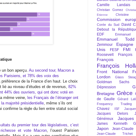
Camille Landais
Christian Gomez
Christi
Christine 
Etienne
Commission euro
David C
Corée du Sud
Debout la Républiqu
EDF
Emmanuel
Emmanuel Todd
Espagne
Zemmour
Unis
FMI
FESF
Roosevelt
François
ratique
François Fi
François Hol
né un bon aperçu.
Au second tour, Macron a
Front National
F
s Parisiens, et 78% des voix des
Lordon
Glass Steag
a préférence de la France d’en haut. Le choix
Goldman Sachs
 lié au niveau d’études et de revenus,
82%
G
Dépression
t 44% des ouvriers, qui ont donc voté en
Grèce
Bretagne
la même veine,
les Français de l’étranger ont
de Gaulle
Gérard Laf
la majorité présidentielle
, même s’ils ont
Frequency Trading
i confirme la règle du lien entre statut social
Chavez
ISF
Jacque
Jacques Delors
Jacques
Généreux
James Kenneth Gal
ultats du premier tour des législatives, c’est
Japon
Jean-Claude
e richesse et vote Macron
, l’ouest Parisien
Jean-Claude Trichet
ielle. Mais il y a une autre corrélation plus