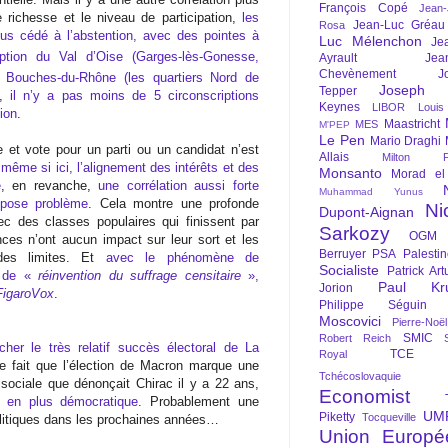
François Copé
Jean
e richesse et le niveau de participation,
les
Jean-Luc Gréau
Rosa
us cédé à l’abstention, avec des pointes à
Luc Mélenchon
Je
ption du Val d’Oise (Garges-lès-Gonesse,
Ayrault
Jea
Chevènement
J
Bouches-du-Rhône (les quartiers Nord de
Joseph St
Tepper
e,
il n’y a pas moins de 5 circonscriptions
Keynes
LIBOR
Louis
tion
.
Maastricht
MES
M'PEP
Le Pen
Mario Draghi
le et vote pour un parti ou un candidat n’est
Allais
Milton Fr
,
même si ici, l’alignement des intérêts et des
Monsanto
Morad el
e
, en revanche,
une corrélation aussi forte
Muhammad Yunus
n pose problème
. Cela montre une profonde
Ni
Dupont-Aignan
c des classes populaires qui finissent par
Sarkozy
OGM
nances n’ont aucun impact sur leur sort et les
Berruyer
PSA
Palesti
t des limites. Et
avec le phénomène de
Socialiste
Patrick Art
, de «
réinvention du suffrage censitaire
»,
Paul Kr
Jorion
FigaroVox
.
Philippe Séguin
Moscovici
Pierre-Noë
SMIC
Robert Reich
er le très relatif succès électoral de La
TCE
Royal
le fait que l’élection de Macron marque une
Tchécoslovaquie
e sociale que dénonçait Chirac il y a 22 ans,
Economist
s en plus démocratique
. Probablement une
UM
Piketty
Tocqueville
litiques dans les prochaines années…
Union Europé