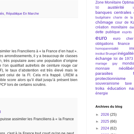
Zone Monétaire Optima
austérité
50
banques centrales
ités
,
République En Marche
budgétaire
charte de la
chômage
cour de Ka
création monétaire
da
dette publique
esprits
euro
euro cher
obligations
finance
im
homoparentalité
imiler les Franciliens à « la France d’en haut ».
inégalité
institut Bruegel
 les arrondissements, il y a beaucoup de classes
échange
loi de 1973
, très populaire avec une population d’origine
mondia
mariage gay
l’on qualifiait autrefois de ceinture rouge car
néolibé
monnaie
), le taux d’abstention est très élevé mais le
parasites fi
ant celui de la FI. Cela m’a frappé. LREM a
protectionnisme
ble score alors qu’il était jusqu’à présent bien
souverainisme
taxe
CF lors de certains scrutins.
éducation nat
troïka
énergie
Archives du blog
8
►
2026
(25)
puisse assimiler les Franciliens à « la France
►
2025
(66)
►
2024
(62)
ns, c'est à la France tout court qu'on ne peut