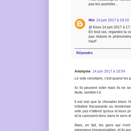
pas les assimiler...
Moi
14 juin 2017 à 19:10
@ Kous 14 juin 2017 à 17
En tout cas, regardez la ca
pas réduire le phénomène
haut".
Répondre
Anonyme
14 juin 2017 à 10:54
Le vote censitaire, c'est quand les
Ici ils peuvent voter mais ils ne s
faute, semble-t-il.
Il est vrai que le chevalier blanc
initiative fracassante au lendemai
vote pas n'attend qu'eux et leurs p
et la caressent donc dans le sens d
Mais, en fait, les gens qui n'o
paresseux irresponsables, et ils aur