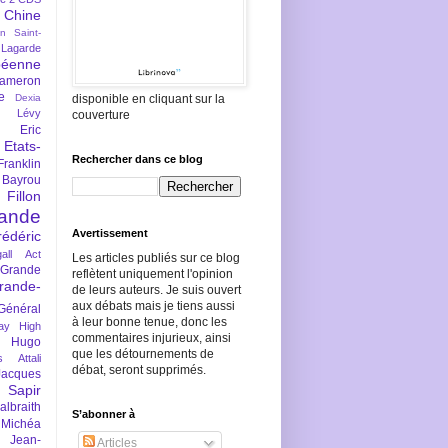
Chine
an Saint-
Lagarde
péenne
ameron
e
Dexia
disponible en cliquant sur la
 Lévy
couverture
Eric
Etats-
Rechercher dans ce blog
Franklin
 Bayrou
llon
lande
Avertissement
rédéric
all Act
Les articles publiés sur ce blog
Grande
reflètent uniquement l'opinion
rande-
de leurs auteurs. Je suis ouvert
aux débats mais je tiens aussi
Général
à leur bonne tenue, donc les
ay
High
commentaires injurieux, ainsi
Hugo
que les détournements de
s Attali
débat, seront supprimés.
Jacques
 Sapir
braith
S’abonner à
 Michéa
Jean-
Articles