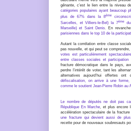
gênante, c’est le lien entre la niveau d
catégories populaires ayant beaucoup pl
ème
plus de 67% dans la 8
circonscri
ème
Sarcelles, et Villiers-le-Bel) la 7
du 
Marseille) et Saint Denis
. En revanch
parisiennes dans le top 10 de la participa
Autant la corrélation entre classe socia
pas nouvelle, et qui peut se comprendre
votes est particulièrement spectaculair
entre classes sociales et participatio
fracture démocratique dans le pays, ave
perdre l’intérêt de voter, tant les alter
alternatives aujourd’hui offertes on
défiscalisation, on arrive à une forme
comme le soutient Jean-Pierre Robin au
Le nombre de députés ne doit pas cach
République En Marche
, et plus encore 
accélération spectaculaire de la fractur
une fracture qui devient aussi de plu
recette pour de nouveaux soubresauts po