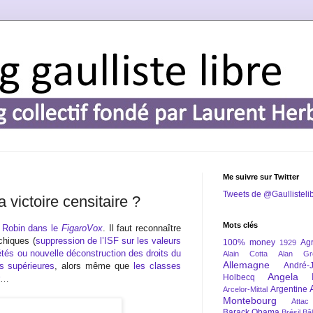
Me suivre sur Twitter
Tweets de @Gaullisteli
victoire censitaire ?
Mots clés
e Robin dans le
FigaroVox
. Il faut reconnaître
chiques (
suppression de l’ISF sur les valeurs
100% money
Agr
1929
iétés ou nouvelle déconstruction des droits du
Alain Cotta
Alan Gr
Allemagne
s supérieures
, alors même que
les classes
André-
Angela 
Holbecq
…
Argentine
Arcelor-Mittal
Montebourg
Attac
Barack Obama
Brésil
Bâl