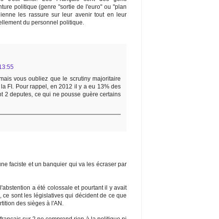
ture politique (genre "sortie de l'euro" ou "plan
ienne les rassure sur leur avenir tout en leur
llement du personnel politique.
13:55
mais vous oubliez que le scrutiny majoritaire
 la FI. Pour rappel, en 2012 il y a eu 13% des
nt 2 deputes, ce qui ne pousse guère certains
une faciste et un banquier qui va les écraser par
'abstention a été colossale et pourtant il y avait
s, ce sont les législatives qui décident de ce que
tition des sièges à l'AN.