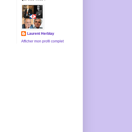
Laurent Herblay
Afficher mon profil complet