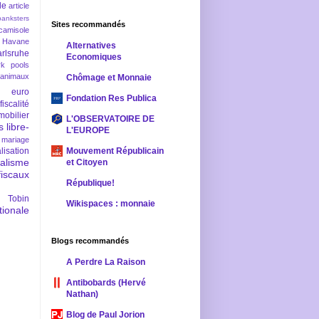
le
article
banksters
Sites recommandés
camisole
 Havane
Alternatives
rlsruhe
Economiques
rk pools
 animaux
Chômage et Monnaie
euro
Fondation Res Publica
fiscalité
mobilier
L'OBSERVATOIRE DE
s
libre-
L'EUROPE
mariage
lisation
Mouvement Républicain
ralisme
et Citoyen
scaux
République!
 Tobin
Wikispaces : monnaie
ionale
Blogs recommandés
A Perdre La Raison
Antibobards (Hervé
Nathan)
Blog de Paul Jorion