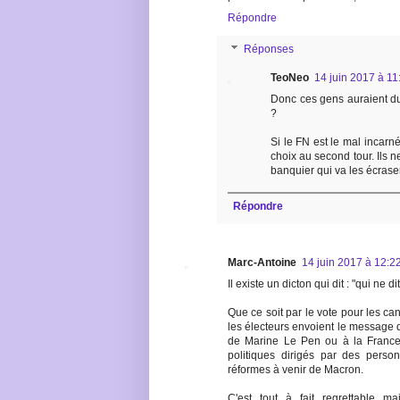
Répondre
Réponses
TeoNeo
14 juin 2017 à 11
Donc ces gens auraient du
?
Si le FN est le mal incarn
choix au second tour. Ils n
banquier qui va les écrase
Répondre
Marc-Antoine
14 juin 2017 à 12:2
Il existe un dicton qui dit : "qui ne d
Que ce soit par le vote pour les ca
les électeurs envoient le message q
de Marine Le Pen ou à la Franc
politiques dirigés par des perso
réformes à venir de Macron.
C'est tout à fait regrettable m