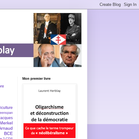
Mon premier livre
bre
iculture
eenspan
Jacques
Merkel
Arnaud
BCE
e 2
CDS