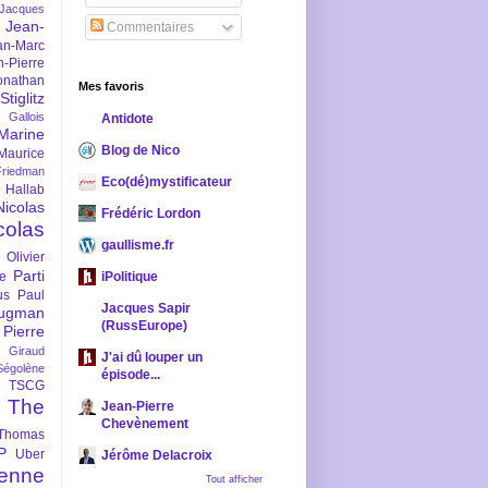
-Jacques
Jean-
Commentaires
an-Marc
n-Pierre
onathan
Mes favoris
iglitz
 Gallois
Antidote
Marine
Blog de Nico
Maurice
iedman
Eco(dé)mystificateur
 Hallab
Nicolas
Frédéric Lordon
colas
gaullisme.fr
Olivier
Parti
ne
iPolitique
us
Paul
Jacques Sapir
ugman
(RussEurope)
Pierre
l Giraud
J'ai dû louper un
Ségolène
épisode...
TSCG
The
Jean-Pierre
Chevènement
Thomas
P
Uber
Jérôme Delacroix
enne
Tout afficher