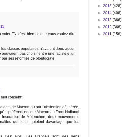
►
2015
(428)
►
2014
(408)
►
2013
(366)
:11
►
2012
(368)
►
2011
(158)
 voter FN, c'est bien ce que vous voulez dire
é les classes populaires n'avaient donc aucun
e pouvaient pas choisir entre une faciste et un
r par ses reformes de ploutocrate.
2
it mot consent".
ndidats de Macron ou par l'abstention délibérée,
u'ils préfèrent encore Macron au Front National
e Insoumise de Mélenchon, deux mouvements
nnalités qui les inquiètent davantage que les
ais c'est ainsi. Les Français sont des gens