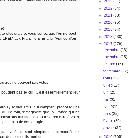
►
2023
(51)
►
2022
(54)
►
2021
(88)
►
2020
(95)
:58
►
2019
(94)
rte électorale et vous verrez que l'on ne peut
►
2018
(138)
 LREM aux Franciliens ni à la "France d'en
▼
2017
(279)
décembre
(16)
novembre
(15)
octobre
(16)
septembre
(17)
août
(15)
 pauvres ne peuvent pas voter.
juillet
(17)
juin
(25)
e bougent pas le cul. C'est essentiellement leur
mai
(31)
avril
(31)
 Herblay et ses amis, qui comptent proposer une
n du 2e tour, s'imaginent que la France qui ne
mars
(35)
ropositions lumineuses pour se remettre à voter,
février
(29)
u poil en toute démagogie.
janvier
(32)
nt pas voté se sont simplement comportés en
►
2016
(305)
ont donc ce qu'ils méritent.