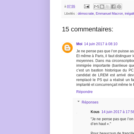
à
07:55
Libellés :
démocratie
,
Emmanuel Macron
,
inégal
15 commentaires:
Moi
14 juin 2017 à 08:10
Je ne pense pas que l’on puisse ass
Et même à Paris, il faut distinguer
moyennes. Dans ma circonscription
immigrée importante (banlieue que 
c’est un bastion historique du PCF
candidat de LREM est arrivé dev
remplacé le PS qui a réalisé un fai
implanté et concurrençait même le P
Répondre
Réponses
Kous
14 juin 2017 à 17:5
"Je ne pense pas que l’on 
d’en haut »."
Pour beaucoup de francilie