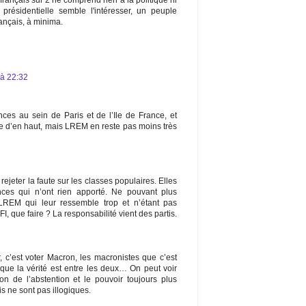
rançais sur 2 ne comprend rien à la politique ni
 présidentielle semble l'intéresser, un peuple
ançais, à minima.
 à 22:32
nces au sein de Paris et de l’Ile de France, et
e d’en haut, mais LREM en reste pas moins très
rejeter la faute sur les classes populaires. Elles
nces qui n’ont rien apporté. Ne pouvant plus
LREM qui leur ressemble trop et n’étant pas
, que faire ? La responsabilité vient des partis.
r, c’est voter Macron, les macronistes que c’est
que la vérité est entre les deux… On peut voir
on de l’abstention et le pouvoir toujours plus
is ne sont pas illogiques.