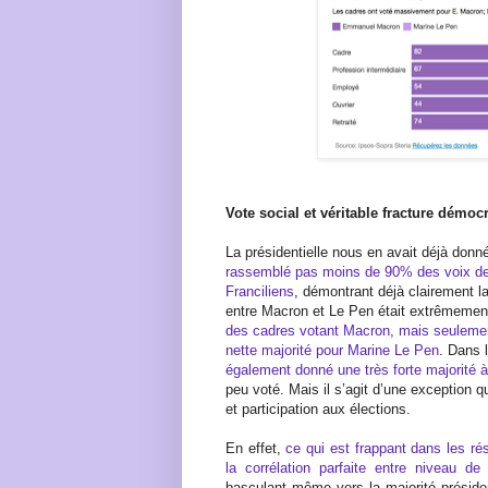
Vote social et véritable fracture démoc
La présidentielle nous en avait déjà don
rassemblé pas moins de 90% des voix de
Franciliens
, démontrant déjà clairement l
entre Macron et Le Pen était extrêmement
des cadres votant Macron, mais seulemen
nette majorité pour Marine Le Pen
. Dans 
également donné une très forte majorité à 
peu voté. Mais il s’agit d’une exception qu
et participation aux élections.
En effet,
ce qui est frappant dans les rés
la corrélation parfaite entre niveau d
basculant même vers la majorité président