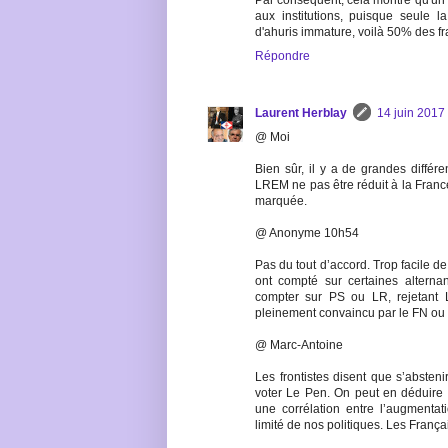
Par conséquent, cela montre qu'un f
aux institutions, puisque seule la
d'ahuris immature, voilà 50% des fr
Répondre
Laurent Herblay
14 juin 2017
@ Moi
Bien sûr, il y a de grandes différe
LREM ne pas être réduit à la Franc
marquée.
@ Anonyme 10h54
Pas du tout d’accord. Trop facile de 
ont compté sur certaines alterna
compter sur PS ou LR, rejetant 
pleinement convaincu par le FN ou FI
@ Marc-Antoine
Les frontistes disent que s’absteni
voter Le Pen. On peut en déduire 
une corrélation entre l’augmentati
limité de nos politiques. Les França