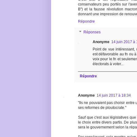
conservateurs peu portés sur l'aven
B") et la fausse révolution macron
donnant une impression de renouve
Répondre
Réponses
Anonyme
14 juin 2017 à 
Point de vue intéressant, 
est défavorable au fn ou à
voix pour le fn et seuleme
électorats à voter...
Répondre
Anonyme
14 juin 2017 à 18:34
"Ils ne pouvaient pas choisir entre 
ses reformes de ploutocrate."
Sauf que c'est aux législatives que l
le choix entre divers partis. De plu
sera le gouvernement selon la répar