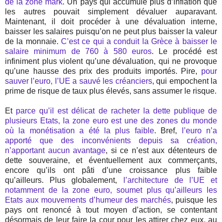
de la zone mark
. Un pays qui accumule plus d’inflation que
les autres pouvait simplement dévaluer auparavant.
Maintenant, il doit procéder à une dévaluation interne,
baisser les salaires puisqu’on ne peut plus baisser la valeur
de la monnaie.
C’est ce qui a conduit la Grèce à baisser le
salaire minimum de 760 à 580 euros
. Le procédé est
infiniment plus violent qu’une dévaluation, qui ne provoque
qu’une hausse des prix des produits importés. Pire,
pour
sauver l’euro, l’UE a sauvé les créanciers
, qui empochent la
prime de risque de taux plus élevés, sans assumer le risque.
Et
parce qu’il est délicat de racheter la dette publique de
plusieurs Etats, la zone euro est une des zones du monde
où la monétisation a été la plus faible
. Bref,
l’euro n’a
apporté que des inconvénients depuis sa création,
n’apportant aucun avantage
, si ce n’est aux détenteurs de
dette souveraine, et éventuellement aux commerçants,
encore qu’ils ont pâti d’une croissance plus faible
qu’ailleurs. Plus globalement,
l’architecture de l’UE et
notamment de la zone euro, soumet plus qu’ailleurs les
Etats aux mouvements d’humeur des marchés
, puisque les
pays ont renoncé à tout moyen d’action, se contentant
désormais de leur faire la cour pour les attirer chez eux, au