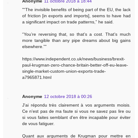
Anonyme
11 octobre 2018 à 18:44
"“The invisible benefits of being part of the EU, the lack
of friction [in exports and imports], seems to have had
a significant impact on trade patterns,” he said.
“You’re reversing that, so that’s a cost. That’s much
more tangible than any pipe dreams about big gains
elsewhere.”"
https://www.independent.co.uk/news/business/brexit-
paul-krugman-zero-chance-britain-better-off-eu-leave-
single-market-custom-union-exports-trade-
a7965871.html
Anonyme
12 octobre 2018 à 00:26
J'ai répondu très clairement à vos arguments moisis.
Ce n'est pas de ma faute si vous ne savez pas lire ou
si vous faites semblant d'en être incapable pour éviter
de vous fatiguer.
Quant aux arguments de Krugman pour mettre en