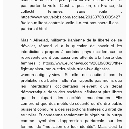
pas porter le voile. C'est la position, en France, du
collectif femmes sans voile :
https://www.nouvelobs.com/societe/20160708.OBS427
9/elles-militent-contre-le-voile-il-n-est-pas-sacre-il-est-
patriarcal.html.
Masih Alinejad, militante iranienne de la liberté de se
dévoiler, répond ici à la question de savoir si les
interdictions propres à certains pays occidentaux ne
représenteraient pas aussi une atteinte à la liberté des
femmes : https://www.euronews.com/2018/08/29/the-
fight-against-iran-s-strict-hijab-rules-is-a-fight-for-
women-s-dignity-view. Si elle ne soutient pas la
prohibition du burkini, elle n'en rappelle pas moins que
les interdictions occidentales relèvent d'un débat
démocratique dans des sociétés infiniment plus libres
que la plupart des sociétés musulmanes. Elle
comprend que des motifs de sécurité ou d'ordre public
puissent conduire à des restrictions limitées du droit de
se voiler. Et condamne totalement le niqab ou la burqa
comme symboles d'oppression patriarcale sur les
femme, de "mutilation de leur identité". Mais c'est là