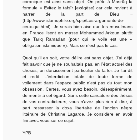
coranique est ainsi sans objet. On prête à Masrûq la
formule « Evitez le tafsîr [exégèse] car cela revient à
narrer de la part de Dieu »
(http://www.islamophile.org/spip/Les-arguments-de-
ceux-qui.html). Je serais bien aise que les musulmans
en France lisent en masse Mohammed Arkoun plutôt
que Tariq Ramadan (pour qui le voile est une «
obligation islamique »). Mais ce n'est pas le cas.
Quoi qu'il en soit, votre délire est sans objet. J'ai déjà
fait savoir que je ne souhaitais pas, en l'état actuel des
choses, un durcissement particulier de la loi. Je l'ai dit
et redit. L'interdiction totale de toute forme de
voilement dans l'espace public n'est pas du tout mon
obsession. Certes, vous avez besoin, désespérément,
de mentir à cet égard. Sans cette caricature des thèses
de vos contradicteurs, vous n'avez plus rien à dire, à
part ressasser la doxa libertaire de l'ancien nègre
littéraire de Christine Lagarde. Je considère en avoir
fini avec vous sur ce sujet.
YPB