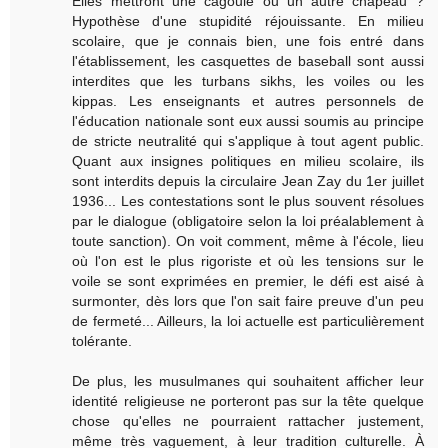
Elles mettront une cagoule ou un autre chapeau ?
Hypothèse d'une stupidité réjouissante. En milieu
scolaire, que je connais bien, une fois entré dans
l'établissement, les casquettes de baseball sont aussi
interdites que les turbans sikhs, les voiles ou les
kippas. Les enseignants et autres personnels de
l'éducation nationale sont eux aussi soumis au principe
de stricte neutralité qui s'applique à tout agent public.
Quant aux insignes politiques en milieu scolaire, ils
sont interdits depuis la circulaire Jean Zay du 1er juillet
1936... Les contestations sont le plus souvent résolues
par le dialogue (obligatoire selon la loi préalablement à
toute sanction). On voit comment, même à l'école, lieu
où l'on est le plus rigoriste et où les tensions sur le
voile se sont exprimées en premier, le défi est aisé à
surmonter, dès lors que l'on sait faire preuve d'un peu
de fermeté... Ailleurs, la loi actuelle est particulièrement
tolérante.
De plus, les musulmanes qui souhaitent afficher leur
identité religieuse ne porteront pas sur la tête quelque
chose qu'elles ne pourraient rattacher justement,
même très vaguement, à leur tradition culturelle. À