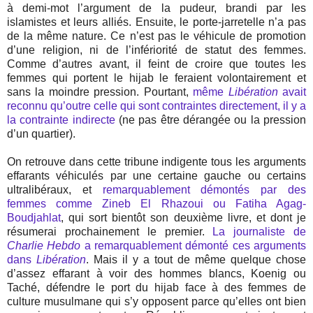
à demi-mot l’argument de la pudeur, brandi par les
islamistes et leurs alliés. Ensuite, le porte-jarretelle n’a pas
de la même nature. Ce n’est pas le véhicule de promotion
d’une religion, ni de l’infériorité de statut des femmes.
Comme d’autres avant, il feint de croire que toutes les
femmes qui portent le hijab le feraient volontairement et
sans la moindre pression. Pourtant,
même
Libération
avait
reconnu qu’outre celle qui sont contraintes directement, il y a
la contrainte indirecte
(ne pas être dérangée ou la pression
d’un quartier).
On retrouve dans cette tribune indigente tous les arguments
effarants véhiculés par une certaine gauche ou certains
ultralibéraux, et
remarquablement démontés par des
femmes comme Zineb El Rhazoui ou Fatiha Agag-
Boudjahlat
, qui sort bientôt son deuxième livre, et dont je
résumerai prochainement le premier.
La journaliste de
Charlie Hebdo
a remarquablement démonté ces arguments
dans
Libération
. Mais il y a tout de même quelque chose
d’assez effarant à voir des hommes blancs, Koenig ou
Taché, défendre le port du hijab face à des femmes de
culture musulmane qui s’y opposent parce qu’elles ont bien