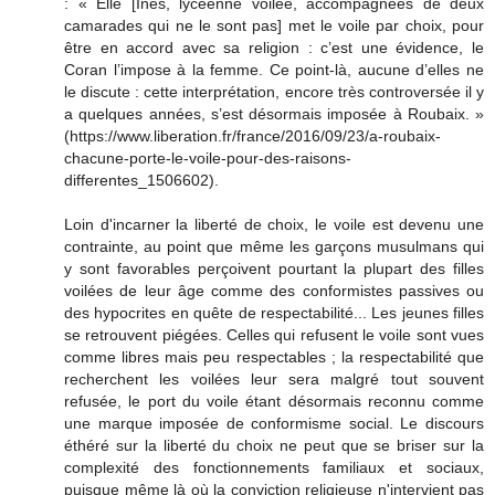
: « Elle [Inès, lycéenne voilée, accompagnées de deux
camarades qui ne le sont pas] met le voile par choix, pour
être en accord avec sa religion : c’est une évidence, le
Coran l’impose à la femme. Ce point-là, aucune d’elles ne
le discute : cette interprétation, encore très controversée il y
a quelques années, s’est désormais imposée à Roubaix. »
(https://www.liberation.fr/france/2016/09/23/a-roubaix-
chacune-porte-le-voile-pour-des-raisons-
differentes_1506602).
Loin d'incarner la liberté de choix, le voile est devenu une
contrainte, au point que même les garçons musulmans qui
y sont favorables perçoivent pourtant la plupart des filles
voilées de leur âge comme des conformistes passives ou
des hypocrites en quête de respectabilité... Les jeunes filles
se retrouvent piégées. Celles qui refusent le voile sont vues
comme libres mais peu respectables ; la respectabilité que
recherchent les voilées leur sera malgré tout souvent
refusée, le port du voile étant désormais reconnu comme
une marque imposée de conformisme social. Le discours
éthéré sur la liberté du choix ne peut que se briser sur la
complexité des fonctionnements familiaux et sociaux,
puisque même là où la conviction religieuse n'intervient pas