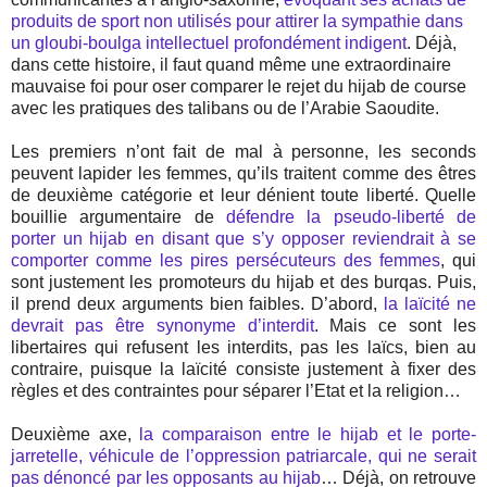
produits de sport non utilisés pour attirer la sympathie dans
un gloubi-boulga intellectuel profondément indigent
. Déjà,
dans cette histoire, il faut quand même une extraordinaire
mauvaise foi pour oser comparer le rejet du hijab de course
avec les pratiques des talibans ou de l’Arabie Saoudite.
Les premiers n’ont fait de mal à personne, les seconds
peuvent lapider les femmes, qu’ils traitent comme des êtres
de deuxième catégorie et leur dénient toute liberté. Quelle
bouillie argumentaire de
défendre la pseudo-liberté de
porter un hijab en disant que s’y opposer reviendrait à se
comporter comme les pires persécuteurs des femmes
, qui
sont justement les promoteurs du hijab et des burqas. Puis,
il prend deux arguments bien faibles. D’abord,
la laïcité ne
devrait pas être synonyme d’interdit
. Mais ce sont les
libertaires qui refusent les interdits, pas les laïcs, bien au
contraire, puisque la laïcité consiste justement à fixer des
règles et des contraintes pour séparer l’Etat et la religion…
Deuxième axe,
la comparaison entre le hijab et le porte-
jarretelle, véhicule de l’oppression patriarcale, qui ne serait
pas dénoncé par les opposants au hijab
… Déjà, on retrouve