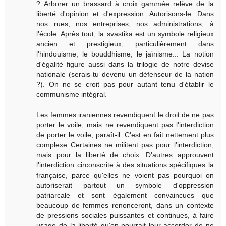
? Arborer un brassard à croix gammée relève de la
liberté d'opinion et d'expression. Autorisons-le. Dans
nos rues, nos entreprises, nos administrations, à
l'école. Après tout, la svastika est un symbole religieux
ancien et prestigieux, particulièrement dans
l'hindouisme, le bouddhisme, le jaïnisme... La notion
d'égalité figure aussi dans la trilogie de notre devise
nationale (serais-tu devenu un défenseur de la nation
?). On ne se croit pas pour autant tenu d'établir le
communisme intégral.
Les femmes iraniennes revendiquent le droit de ne pas
porter le voile, mais ne revendiquent pas l'interdiction
de porter le voile, paraît-il. C'est en fait nettement plus
complexe Certaines ne militent pas pour l'interdiction,
mais pour la liberté de choix. D'autres approuvent
l'interdiction circonscrite à des situations spécifiques la
française, parce qu'elles ne voient pas pourquoi on
autoriserait partout un symbole d'oppression
patriarcale et sont également convaincues que
beaucoup de femmes renonceront, dans un contexte
de pressions sociales puissantes et continues, à faire
usage de la liberté qu'on pourrait leur accorder de ne