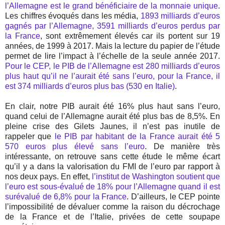
l’Allemagne est le grand bénéficiaire de la monnaie unique
.
Les chiffres évoqués dans les média,
1893 milliards d’euros
gagnés par l’Allemagne, 3591 milliards d’euros perdus par
la France
, sont extrêmement élevés car ils portent sur 19
années, de 1999 à 2017. Mais la lecture du papier de l’étude
permet de lire l’impact à l’échelle de la seule année 2017.
Pour le CEP, le PIB de l’Allemagne est 280 milliards d’euros
plus haut qu’il ne l’aurait été sans l’euro, pour la France, il
est 374 milliards d’euros plus bas (530 en Italie)
.
En clair, notre PIB aurait été 16% plus haut sans l’euro,
quand celui de l’Allemagne aurait été plus bas de 8,5%. En
pleine crise des Gilets Jaunes, il n’est pas inutile de
rappeler que
le PIB par habitant de la France aurait été 5
570 euros plus élevé sans l’euro
. De manière très
intéressante, on retrouve sans cette étude le même écart
qu’il y a dans la valorisation du FMI de l’euro par rapport à
nos deux pays. En effet,
l’institut de Washington soutient que
l’euro est sous-évalué de 18% pour l’Allemagne quand il est
surévalué de 6,8% pour la France
. D’ailleurs, le CEP pointe
l’impossibilité de dévaluer comme la raison du décrochage
de la France et de l’Italie, privées de cette soupape