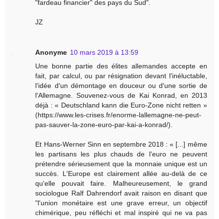
"fardeau financier" des pays du Sud".
JZ
Anonyme
10 mars 2019 à 13:59
Une bonne partie des élites allemandes accepte en
fait, par calcul, ou par résignation devant l'inéluctable,
l'idée d'un démontage en douceur ou d'une sortie de
l'Allemagne. Souvenez-vous de Kai Konrad, en 2013
déjà : « Deutschland kann die Euro-Zone nicht retten »
(https://www.les-crises.fr/enorme-lallemagne-ne-peut-
pas-sauver-la-zone-euro-par-kai-a-konrad/).
Et Hans-Werner Sinn en septembre 2018 : « [...] même
les partisans les plus chauds de l'euro ne peuvent
prétendre sérieusement que la monnaie unique est un
succès. L'Europe est clairement allée au-delà de ce
qu'elle pouvait faire. Malheureusement, le grand
sociologue Ralf Dahrendorf avait raison en disant que
"l'union monétaire est une grave erreur, un objectif
chimérique, peu réfléchi et mal inspiré qui ne va pas