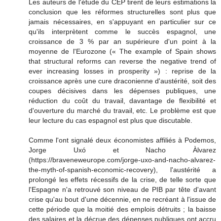
Les auteurs de l'étude du CEP tirent de leurs estimations la
conclusion que les réformes structurelles sont plus que
jamais nécessaires, en s'appuyant en particulier sur ce
qu'ils interprètent comme le succès espagnol, une
croissance de 3 % par an supérieure d'un point à la
moyenne de l'Eurozone (« The example of Spain shows
that structural reforms can reverse the negative trend of
ever increasing losses in prosperity ») : reprise de la
croissance après une cure draconienne d'austérité, soit des
coupes décisives dans les dépenses publiques, une
réduction du coût du travail, davantage de flexibilité et
d'ouverture du marché du travail, etc. Le problème est que
leur lecture du cas espagnol est plus que discutable.
Comme l'ont signalé deux économistes affiliés à Podemos,
Jorge Uxó et Nacho Àlvarez
(https://braveneweurope.com/jorge-uxo-and-nacho-alvarez-
the-myth-of-spanish-economic-recovery), l'austérité a
prolongé les effets récessifs de la crise, de telle sorte que
l'Espagne n'a retrouvé son niveau de PIB par tête d'avant
crise qu'au bout d'une décennie, en ne recréant à l'issue de
cette période que la moitié des emplois détruits ; la baisse
des salaires et la décrue des dépenses publiques ont accru