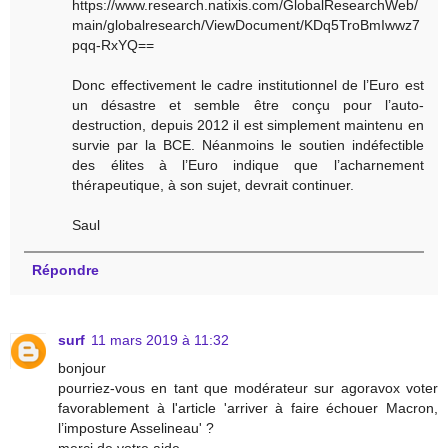
https://www.research.natixis.com/GlobalResearchWeb/
main/globalresearch/ViewDocument/KDq5TroBmIwwz7
pqq-RxYQ==
Donc effectivement le cadre institutionnel de l’Euro est
un désastre et semble être conçu pour l’auto-
destruction, depuis 2012 il est simplement maintenu en
survie par la BCE. Néanmoins le soutien indéfectible
des élites à l’Euro indique que l’acharnement
thérapeutique, à son sujet, devrait continuer.
Saul
Répondre
surf
11 mars 2019 à 11:32
bonjour
pourriez-vous en tant que modérateur sur agoravox voter
favorablement à l'article 'arriver à faire échouer Macron,
l’imposture Asselineau' ?