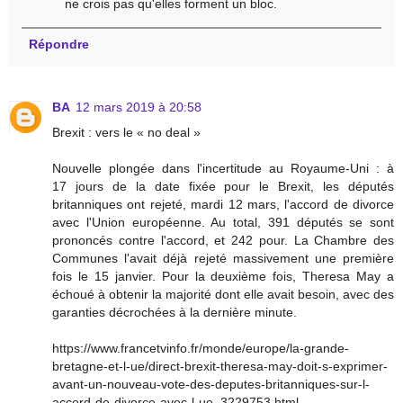
ne crois pas qu'elles forment un bloc.
Répondre
BA
12 mars 2019 à 20:58
Brexit : vers le « no deal »
Nouvelle plongée dans l'incertitude au Royaume-Uni : à
17 jours de la date fixée pour le Brexit, les députés
britanniques ont rejeté, mardi 12 mars, l'accord de divorce
avec l'Union européenne. Au total, 391 députés se sont
prononcés contre l'accord, et 242 pour. La Chambre des
Communes l'avait déjà rejeté massivement une première
fois le 15 janvier. Pour la deuxième fois, Theresa May a
échoué à obtenir la majorité dont elle avait besoin, avec des
garanties décrochées à la dernière minute.
https://www.francetvinfo.fr/monde/europe/la-grande-
bretagne-et-l-ue/direct-brexit-theresa-may-doit-s-exprimer-
avant-un-nouveau-vote-des-deputes-britanniques-sur-l-
accord-de-divorce-avec-l-ue_3229753.html