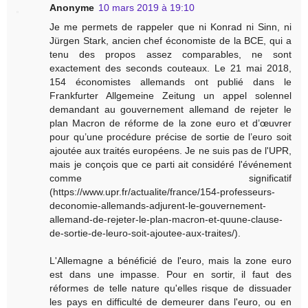
Anonyme
10 mars 2019 à 19:10
Je me permets de rappeler que ni Konrad ni Sinn, ni
Jürgen Stark, ancien chef économiste de la BCE, qui a
tenu des propos assez comparables, ne sont
exactement des seconds couteaux. Le 21 mai 2018,
154 économistes allemands ont publié dans le
Frankfurter Allgemeine Zeitung un appel solennel
demandant au gouvernement allemand de rejeter le
plan Macron de réforme de la zone euro et d’œuvrer
pour qu’une procédure précise de sortie de l’euro soit
ajoutée aux traités européens. Je ne suis pas de l'UPR,
mais je conçois que ce parti ait considéré l'événement
comme significatif
(https://www.upr.fr/actualite/france/154-professeurs-
deconomie-allemands-adjurent-le-gouvernement-
allemand-de-rejeter-le-plan-macron-et-quune-clause-
de-sortie-de-leuro-soit-ajoutee-aux-traites/).
L'Allemagne a bénéficié de l'euro, mais la zone euro
est dans une impasse. Pour en sortir, il faut des
réformes de telle nature qu'elles risque de dissuader
les pays en difficulté de demeurer dans l'euro, ou en