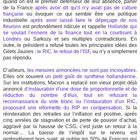
quand on est le premier défenseur de leur absence, parler
de la France
après avoir dit qu’il n’y avait pas de culture
française
ou évoquer ce qui semble être une politique
industrielle
après avoir laissé faire le dépeçage de nos
fleurons
est profondément ridicule et rappelle
Hollande qui
se voulait l’ennemi de la finance tout en la courtisant à
Londres
ou Sarkozy et ses multiples contradictions. En
outre, le président a refusé toutes les principales idées des
Gilets Jaunes :
le RIC, le retour de l’ISF
, ou n’y a simplement
pas répondu.
D’ailleurs,
les mesures annoncées ne sont pas incroyables
.
Elles ont souvent
un petit goût de synthèse hollandienne
.
Sur les institutions, Macron a replacé son vieux projet déjà
annoncé
d’instauration d’une dose de proportionnelle et de
réduction du nombre d’élus, tout en refusant la
reconnaissance du vote blanc ou l’instauration d’un RIC,
proposant une réformette du RIP en compensation
. Si la
réindexation des retraites sur l’inflation est positive, après
cinq années de stagnation et de perte de pouvoir d’achat,
aggravé par la hausse de CSG, c’est juste un retour à la
normal… La baisse de l’impôt sur le revenu est
profondément hors sujet, et oublie les 50% de Français qui