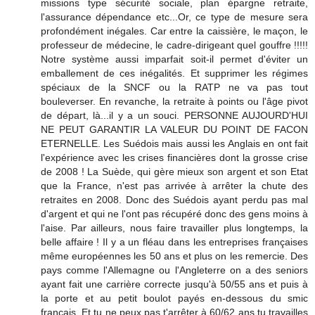
missions type sécurité sociale, plan épargne retraite,
l'assurance dépendance etc...Or, ce type de mesure sera
profondément inégales. Car entre la caissière, le maçon, le
professeur de médecine, le cadre-dirigeant quel gouffre !!!!!
Notre système aussi imparfait soit-il permet d'éviter un
emballement de ces inégalités. Et supprimer les régimes
spéciaux de la SNCF ou la RATP ne va pas tout
bouleverser. En revanche, la retraite à points ou l'âge pivot
de départ, là...il y a un souci. PERSONNE AUJOURD'HUI
NE PEUT GARANTIR LA VALEUR DU POINT DE FACON
ETERNELLE. Les Suédois mais aussi les Anglais en ont fait
l'expérience avec les crises financières dont la grosse crise
de 2008 ! La Suède, qui gère mieux son argent et son Etat
que la France, n'est pas arrivée à arrêter la chute des
retraites en 2008. Donc des Suédois ayant perdu pas mal
d'argent et qui ne l'ont pas récupéré donc des gens moins à
l'aise. Par ailleurs, nous faire travailler plus longtemps, la
belle affaire ! Il y a un fléau dans les entreprises françaises
même européennes les 50 ans et plus on les remercie. Des
pays comme l'Allemagne ou l'Angleterre on a des seniors
ayant fait une carrière correcte jusqu'à 50/55 ans et puis à
la porte et au petit boulot payés en-dessous du smic
français. Et tu ne peux pas t'arrêter à 60/62 ans tu travailles