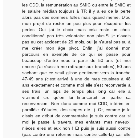
les CDD, la rémunération au SMIC ou entre le SMIC et
le salaire médian toujours à TP, il y a eu de la perte
alors pas des sommes folles mais quand même. D'où
mon projet de rester un peu plus pour récupérer les
pertes. Oui j'ai le choix mais cela reste un choix
conditionné pas très volontaire non plus.Si je n'avais
pas eu cet accident de 29 mois, oui je n'aurai pas eu à
me créer mon âge pivot. Enfin, j'ai donné mon
parcours en exemple de ce qui se passe pour
beaucoup d'entre nous à partir de 50 ans (et moi
encore j'ai réussi à me rattraper aux branches), 50 ans
sachant que ce seuil glisse gentiment vers la tranche
47-49 ans (c'est arrivé à une de mes cousines à 48
ans exactement et comme moi elle s'est reconvertie à
ses frais, un laps de temps plus long car elle a
vraiment cru qu'on lui financerait en partie sa
reconversion...Non donc comme moi CDD, intérim en
parallèle d'études, des stages etc...). Or, comme je le
disais en début de commentaire je suis contre car si
moi je passe à travers, mes enfants, mes neveux,
nièces elles et eux non ! Et puis je suis aussi contre
(pas contre une réforme mais contre celle-là) car elle