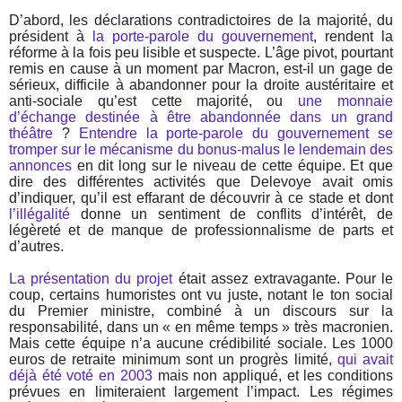
D’abord, les déclarations contradictoires de la majorité, du
président à
la porte-parole du gouvernement
, rendent la
réforme à la fois peu lisible et suspecte. L’âge pivot, pourtant
remis en cause à un moment par Macron, est-il un gage de
sérieux, difficile à abandonner pour la droite austéritaire et
anti-sociale qu’est cette majorité, ou
une monnaie
d’échange destinée à être abandonnée dans un grand
théâtre
?
Entendre la porte-parole du gouvernement se
tromper sur le mécanisme du bonus-malus le lendemain des
annonces
en dit long sur le niveau de cette équipe. Et que
dire des différentes activités que Delevoye avait omis
d’indiquer, qu’il est effarant de découvrir à ce stade et dont
l’illégalité
donne un sentiment de conflits d’intérêt, de
légèreté et de manque de professionnalisme de parts et
d’autres.
La présentation du projet
était assez extravagante. Pour le
coup, certains humoristes ont vu juste, notant le ton social
du Premier ministre, combiné à un discours sur la
responsabilité, dans un « en même temps » très macronien.
Mais cette équipe n’a aucune crédibilité sociale. Les 1000
euros de retraite minimum sont un progrès limité,
qui avait
déjà été voté en 2003
mais non appliqué, et les conditions
prévues en limiteraient largement l’impact. Les régimes