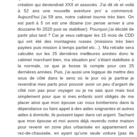
création qui deviendrait XXX et associés. J'ai dit ok et voilà
à 52 ans une nouvelle aventure pro' a commencé.
Aujourd'hui j'ai 59 ans, notre cabinet tourne très bien. On
est parti à 5 on est une dizaine (on pense arriver à une
douzaine fin 2020 puis se stabiliser). Pourquoi j'ai décidé de
partir plus tard ? Car je veux rattraper les 15 mois de CDD
qui ont été des montagnes russes (missions très bien
payées puis mission à temps partiel etc...). Ma retraite sera
calculée sur les 25 dernières meilleures années donc le
cabinet marchant bien, ma situation pro' s'étant stabilisée à
la normale, ce que je bosse là compte pour ces 25
dernières années. Puis, j'ai aussi une logique de mettre des
sous de côté dans le sens où le jour où je partirai je
revendrai mes parts pour pouvoir avoir un peu d'argent de
côté non pas pour voyager ou je ne sais quoi mais tout
simplement pour que si mes enfants sont obligés de me
placer ainsi que mon épouse car nous tomberions dans la
dépendance ou faire appel à des aides soignantes et autres
aides à domicile, ils puissent taper dans cet argent. Sachant
que mon épouse et moi avons déjà revendu notre maison
pour revenir en zone plus urbanisée en appartement en
rez-de-chaussée, en ayant qu'une seule voiture (pas de