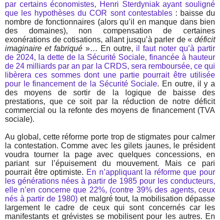
par certains économistes, Henri Sterdyniak ayant souligné
que les hypothèses du COR sont contestables
: baisse du
nombre de fonctionnaires (alors qu’il en manque dans bien
des domaines), non compensation de certaines
exonérations de cotisations, allant jusqu’à parler de «
déficit
imaginaire et fabriqué
»… En outre,
il faut noter qu’à partir
de 2024, la dette de la Sécurité Sociale, financée à hauteur
de 24 milliards par an par la CRDS, sera remboursée, ce qui
libèrera ces sommes dont une partie pourrait être utilisée
pour le financement de la Sécurité Sociale
. En outre, il y a
des moyens de sortir de la logique de baisse des
prestations, que ce soit par la réduction de notre déficit
commercial ou la refonte des moyens de financement (TVA
sociale).
Au global, cette réforme porte trop de stigmates pour calmer
la contestation. Comme avec les gilets jaunes, le président
voudra tourner la page avec quelques concessions, en
pariant sur l’épuisement du mouvement. Mais ce pari
pourrait être optimiste.
En n’appliquant la réforme que pour
les générations nées à partir de 1985 pour les conducteurs,
elle n’en concerne que 22%, (contre 39% des agents, ceux
nés à partir de 1980)
et malgré tout, la mobilisation dépasse
largement le cadre de ceux qui sont concernés car les
manifestants et grévistes se mobilisent pour les autres. En