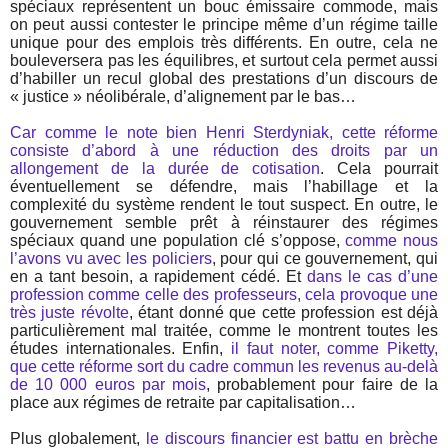
spéciaux représentent un bouc émissaire commode, mais
on peut aussi contester le principe même d’un régime taille
unique pour des emplois très différents. En outre, cela ne
bouleversera pas les équilibres, et surtout cela permet aussi
d’habiller un recul global des prestations d’un discours de
« justice » néolibérale, d’alignement par le bas…
Car comme le note bien Henri Sterdyniak, cette réforme
consiste d’abord à une réduction des droits par un
allongement de la durée de cotisation
. Cela pourrait
éventuellement se défendre, mais l’habillage et la
complexité du système rendent le tout suspect. En outre, le
gouvernement semble prêt à réinstaurer des régimes
spéciaux quand une population clé s’oppose,
comme nous
l’avons vu avec les policiers
, pour qui ce gouvernement, qui
en a tant besoin, a rapidement cédé. Et
dans le cas d’une
profession comme celle des professeurs, cela provoque une
très juste révolte
, étant donné que cette profession est déjà
particulièrement mal traitée, comme le montrent toutes les
études internationales. Enfin,
il faut noter, comme Piketty,
que cette réforme sort du cadre commun les revenus au-delà
de 10 000 euros par mois
, probablement pour faire de la
place aux régimes de retraite par capitalisation…
Plus globalement,
le discours financier est battu en brèche