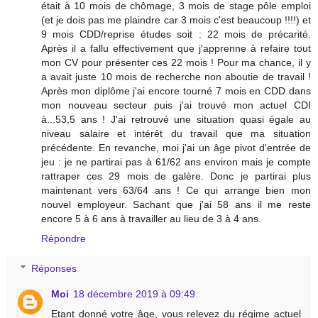
était à 10 mois de chômage, 3 mois de stage pôle emploi
(et je dois pas me plaindre car 3 mois c'est beaucoup !!!!) et
9 mois CDD/reprise études soit : 22 mois de précarité.
Après il a fallu effectivement que j'apprenne à refaire tout
mon CV pour présenter ces 22 mois ! Pour ma chance, il y
a avait juste 10 mois de recherche non aboutie de travail !
Après mon diplôme j'ai encore tourné 7 mois en CDD dans
mon nouveau secteur puis j'ai trouvé mon actuel CDI
à...53,5 ans ! J'ai retrouvé une situation quasi égale au
niveau salaire et intérêt du travail que ma situation
précédente. En revanche, moi j'ai un âge pivot d'entrée de
jeu : je ne partirai pas à 61/62 ans environ mais je compte
rattraper ces 29 mois de galère. Donc je partirai plus
maintenant vers 63/64 ans ! Ce qui arrange bien mon
nouvel employeur. Sachant que j'ai 58 ans il me reste
encore 5 à 6 ans à travailler au lieu de 3 à 4 ans.
Répondre
Réponses
Moi
18 décembre 2019 à 09:49
Etant donné votre âge, vous relevez du régime actuel