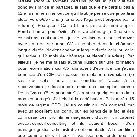
retraite (dont je soutiens certains points et pas d'autres
donc avis mitigé et partagé), je sais que je ne partirai pas à
62 ans même si j'ai tout ce qu'il faut. je pense que je partirai
plutôt vers 66/67 ans (même pas l'âge pivot proposé par la
réforme). Pourquoi ? Car à 51 ans j'ai perdu mon emploi.
Pendant un an pour éviter d'être au chômage, même si les
cotisations continuaient, je ne voulais pas me retrouver
avec un trou sur mon CV et tomber dans le chômage
longue durée (devient chômeur longue durée celui ou celle
qui arrive à 12 mois de chômage et biensûr au-delà). Par
ailleurs, je ne me faisais aucune illusion sur une formation
pour réorientation car 4/5 ans avant d'être licencié j'avais
bénéficié d'un CIF pour passer un diplôme universitaire (je
sais que cela n'aurait pas conditionné l'accès à la
reconversion professionnelle mais des exemples comme
Denis "vous n'êtes prioritaire" j'en ai vu quelques-uns dans
mon entourage). J'ai choisi la cddéisation. Puis après 15
mois de régime CDD, j'ai un cousin qui m'a contacté car
avec un excellent ami connu sur les bancs de la fac' et des
connaissances pro' ils envisageaient d'ouvrir un cabinet
avocat-conseil-consulting et ils avaient besoin d'un
manager gestion administrative et comptable. A la condition
que comme elles et eux j'investisse des fonds pour la