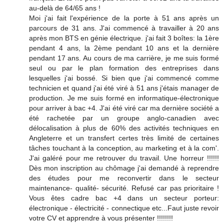
au-delà de 64/65 ans !
Moi j'ai fait l'expérience de la porte à 51 ans après un
parcours de 31 ans. J'ai commencé à travailler à 20 ans
après mon BTS en génie électrique. j'ai fait 3 boîtes: la 1ère
pendant 4 ans, la 2ème pendant 10 ans et la dernière
pendant 17 ans. Au cours de ma carrière, je me suis formé
seul ou par le plan formation des entreprises dans
lesquelles j'ai bossé. Si bien que j'ai commencé comme
technicien et quand j'ai été viré à 51 ans j'étais manager de
production. Je me suis formé en informatique-électronique
pour arriver à bac +4. J'ai été viré car ma dernière société a
été rachetée par un groupe anglo-canadien avec
délocalisation à plus de 60% des activités techniques en
Angleterre et un transfert certes très limité de certaines
tâches touchant à la conception, au marketing et à la com'.
J'ai galéré pour me retrouver du travail. Une horreur !!!!!!
Dès mon inscription au chômage j'ai demandé à reprendre
des études pour me reconvertir dans le secteur
maintenance- qualité- sécurité. Refusé car pas prioritaire !
Vous êtes cadre bac +4 dans un secteur porteur:
électronique - électricité - connectique etc...Faut juste revoir
votre CV et apprendre à vous présenter !!!!!!!!