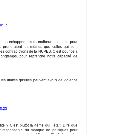
20:17
s nous échappent, mais malheureusement, pour
s prendraient les mêmes que celles qui sont
les contradictions de la NUPES. C’est pour cela
longtemps, pour reprendre notre capacité de
es limites qu’elles peuvent avoir) de violence
20:23
té ? C’est plutôt la 4ème qui l’était. Dire que
t responsable du manque de politiques pour