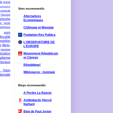
le
article
banksters
Sites recommandés
camisole
 Havane
Alternatives
rlsruhe
Economiques
rk pools
 animaux
Chômage et Monnaie
euro
Fondation Res Publica
fiscalité
mobilier
L'OBSERVATOIRE DE
s
libre-
L'EUROPE
mariage
lisation
Mouvement Républicain
ralisme
et Citoyen
scaux
République!
 Tobin
Wikispaces : monnaie
ionale
Blogs recommandés
A Perdre La Raison
Antibobards (Hervé
Nathan)
Blog de Paul Jorion