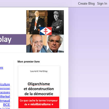
Mon premier livre
bre
iculture
eenspan
Jacques
Merkel
Arnaud
BCE
e 2
CDS