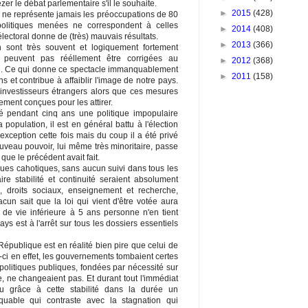
zer le débat parlementaire s'il le souhaite.
►
2015
(428)
ir ne représente jamais les préoccupations de 80
olitiques menées ne correspondent à celles
►
2014
(408)
ectoral donne de (très) mauvais résultats.
►
2013
(366)
 sont très souvent et logiquement fortement
 peuvent pas rééllement être corrigées au
►
2012
(368)
rue. Ce qui donne ce spectacle immanquablement
►
2011
(158)
s et contribue à affaiblir l'image de notre pays.
s investisseurs étrangers alors que ces mesures
ment conçues pour les attirer.
 pendant cinq ans une politique impopulaire
opulation, il est en général battu à l'élection
xception cette fois mais du coup il a été privé
uveau pouvoir, lui même très minoritaire, passe
que le précédent avait fait.
ues cahotiques, sans aucun suivi dans tous les
re stabilité et continuité seraient absolument
le, droits sociaux, enseignement et recherche,
cun sait que la loi qui vient d'être votée aura
de vie inférieure à 5 ans personne n'en tient
ys est à l'arrêt sur tous les dossiers essentiels
République est en réalité bien pire que celui de
ci en effet, les gouvernements tombaient certes
 politiques publiques, fondées par nécessité sur
, ne changeaient pas. Et durant tout l'immédiat
u grâce à cette stabilité dans la durée un
uable qui contraste avec la stagnation qui