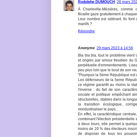
Rodolphe DUMOUCH
28 mars 202
À Charleville-Mézières, comme c
flicaille gaze gratuitement à chaque
Leur nombre est sidérant. Ils font 
manifs ?
Répondre
Anonyme
29 mars 2023 à 14:56
Bla bla bla, tout le problème vien
et ongles par amour freudien du 
perpétuelle d'emmerdements. Lisez
peu plus loin que le bout de son ne
"Pourquoi la 5ème République est un
Les défenseurs de la 5eme Républi
ce régime garantit au moins la stab
l'inverse : du fait de son caractèr
sociale et politique empêchant ai
structurelles, stables dans la long
la transition écologique, corrig
reindustrialiser le pays...
En effet, la caractéristique centra
combinant l'élection présidentielle e
à deux tours, elle permet à quelqu
moins de 20 % des électeurs inscrit
de disposer de tous les pouvoi