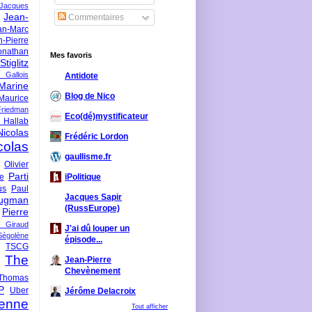
-Jacques
Jean-
Commentaires
an-Marc
n-Pierre
onathan
Mes favoris
iglitz
 Gallois
Antidote
Marine
Blog de Nico
Maurice
iedman
Eco(dé)mystificateur
 Hallab
Nicolas
Frédéric Lordon
colas
gaullisme.fr
Olivier
Parti
ne
iPolitique
us
Paul
Jacques Sapir
ugman
(RussEurope)
Pierre
l Giraud
J'ai dû louper un
Ségolène
épisode...
TSCG
The
Jean-Pierre
Chevènement
Thomas
P
Uber
Jérôme Delacroix
enne
Tout afficher