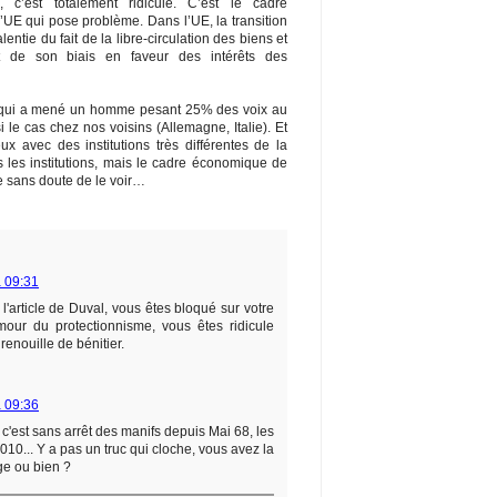
, c’est totalement ridicule. C’est le cadre
UE qui pose problème. Dans l’UE, la transition
ntie du fait de la libre-circulation des biens et
et de son biais en faveur des intérêts des
 qui a mené un homme pesant 25% des voix au
i le cas chez nos voisins (Allemagne, Italie). Et
x avec des institutions très différentes de la
 les institutions, mais le cadre économique de
e sans doute de le voir…
 09:31
 l'article de Duval, vous êtes bloqué sur votre
mour du protectionnisme, vous êtes ridicule
enouille de bénitier.
 09:36
, c'est sans arrêt des manifs depuis Mai 68, les
10... Y a pas un truc qui cloche, vous avez la
ge ou bien ?