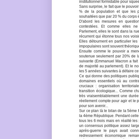
institutionnel formidable pour squee
Sans surprise, le fait que le pouvo
% de la population et que les p
souhaitées que par 20 % du corps él
D'abord les mesures en question
contestées. Et comme elles ne
Parlement, elles le sont dans la 
récurrent qui étonne tous nos voisin
Elles détournent en particulier le
impopulaires sont souvent théorique
Ensuite comme le pouvoir a mené
soutenue seulement par 20% de la p
suivante (Emmanuel Macron a fait e
de majorité au parlement). Et le no
les 5 années suivantes à défaire ce 
Ce qui donne des politiques publiq
domaines essentiels où au contrai
cruciaux : organisation territoria
transition écologique... Comme cha
très vraisemblablement une durée 
réellement compte pour agir et le pa
pour son avenir...
Sur ce plan là le bilan de la 5ème 
la 4ème République. Pendant celle-
tous les 6 mois mais en réalité les
un consensus politique assez large
après-guerre le pays avait conn
redressement économique remarq