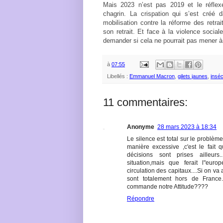
Mais 2023 n’est pas 2019 et le réflex
chagrin. La crispation qui s’est créé d
mobilisation contre la réforme des retra
son retrait. Et face à la violence social
demander si cela ne pourrait pas mener 
à
07:55
Libellés :
Emmanuel Macron
,
gilets jaunes
,
inséc
11 commentaires:
Anonyme
28 mars 2023 à 18:34
Le silence est total sur le problèm
manière excessive ,c'est le fait
décisions sont prises ailleur
situation,mais que ferait l"eur
circulation des capitaux....Si on v
sont totalement hors de France
commande notre Attitude????
Répondre