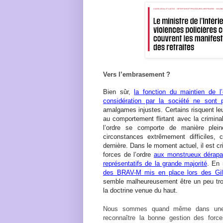
Vers l’embrasement ?
Bien sûr,
la fonction du maintien de l’
considération par la société ne sont 
amalgames injustes. Certains risquent leu
au comportement flirtant avec la crimina
l’ordre se comporte de manière plei
circonstances extrêmement difficiles
dernière. Dans le moment actuel, il est c
forces de l’ordre
aux monstrueux dérapag
représentatifs de la grande majorité
. En
des BRAV-M mis en place lors des Gil
semble malheureusement être un peu trop
la doctrine venue du haut.
Nous sommes quand même dans une s
reconnaître la bonne gestion des force