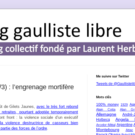
Me suivre sur Twitter
Tweets de @Gaullisteli
/3) : l’engrenage mortifère
Mots clés
100% money
Agr
1929
ût de Gilets Jaunes,
avec le très fort rebond
Alain Cotta
Alan Gr
 retraites, pourtant adoptée temporairement
Allemagne
André-
ont front : la violence sociale d’un exécutif
Angela 
Holbecq
la violence destructrice de casseurs bien
Argentine
Arcelor-Mittal
partie des forces de l’ordre
.
Montebourg
Attac
Barack Obama
Brésil
Bâl