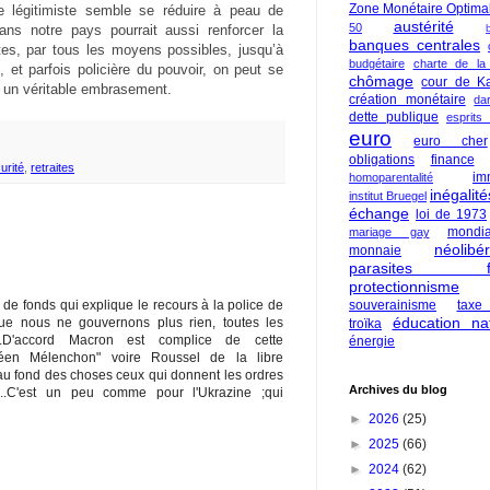
Zone Monétaire Optima
e légitimiste semble se réduire à peau de
austérité
50
ans notre pays pourrait aussi renforcer la
banques centrales
ites, par tous les moyens possibles, jusqu’à
budgétaire
charte de la
e, et parfois policière du pouvoir, on peut se
chômage
cour de Ka
à un véritable embrasement.
création monétaire
da
dette publique
esprits
euro
euro cher
obligations
finance
urité
,
retraites
im
homoparentalité
inégalité
institut Bruegel
échange
loi de 1973
mondia
mariage gay
néolibé
monnaie
parasites fi
protectionnisme
souverainisme
taxe
e de fonds qui explique le recours à la police de
éducation nat
 que nous ne gouvernons plus rien, toutes les
troïka
s...D'accord Macron est complice de cette
énergie
opéen Mélenchon" voire Roussel de la libre
a au fond des choses ceux qui donnent les ordres
Archives du blog
...C'est un peu comme pour l'Ukrazine ;qui
►
2026
(25)
►
2025
(66)
►
2024
(62)