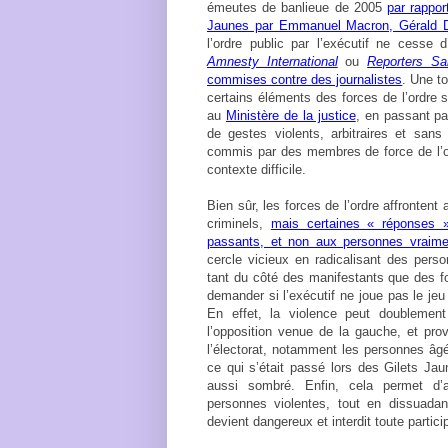
émeutes de banlieue de 2005
par rappor
Jaunes par Emmanuel Macron, Gérald Da
l’ordre public par l’exécutif ne cesse d
Amnesty International
ou
Reporters Sa
commises contre des journalistes
. Une t
certains éléments des forces de l’ordre s
au
Ministère de la justice
, en passant pa
de gestes violents, arbitraires et sans 
commis par des membres de force de l’o
contexte difficile.
Bien sûr, les forces de l’ordre affronten
criminels,
mais certaines « réponses 
passants, et non aux personnes vraim
cercle vicieux en radicalisant des pers
tant du côté des manifestants que des for
demander si l’exécutif ne joue pas le jeu
En effet, la violence peut doublement
l’opposition venue de la gauche, et prov
l’électorat, notamment les personnes âgé
ce qui s’était passé lors des Gilets Ja
aussi sombré. Enfin, cela permet d’
personnes violentes, tout en dissuadan
devient dangereux et interdit toute particip