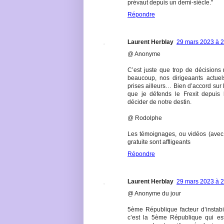
prévaut depuis un demi-siècle."
Répondre
Laurent Herblay
29 mars 2023 à 
@ Anonyme
C’est juste que trop de décision
beaucoup, nos dirigeaants actuel
prises ailleurs… Bien d’accord sur 
que je défends le Frexit depuis 
décider de notre destin.
@ Rodolphe
Les témoignages, ou vidéos (avec l
gratuite sont affligeants
Répondre
Laurent Herblay
29 mars 2023 à 
@ Anonyme du jour
5ème République facteur d’instabili
c’est la 5ème République qui es