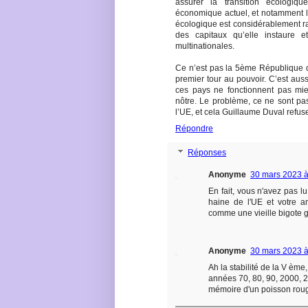
assurer la transition écologique
économique actuel, et notamment l’
écologique est considérablement rale
des capitaux qu’elle instaure 
multinationales.
Ce n’est pas la 5ème République
premier tour au pouvoir. C’est auss
ces pays ne fonctionnent pas mieu
nôtre. Le problème, ce ne sont pas
l’UE, et cela Guillaume Duval refus
Répondre
Réponses
Anonyme
30 mars 2023 à
En fait, vous n'avez pas lu
haine de l'UE et votre a
comme une vieille bigote gr
Anonyme
30 mars 2023 à
Ah la stabilité de la V ème
années 70, 80, 90, 2000, 20
mémoire d'un poisson rou