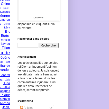
Chine
an Saint-
Lagarde
péenne
ameron
e
Dexia
disponible en cliquant sur la
 Lévy
couverture
Eric
Etats-
Rechercher dans ce blog
Franklin
 Bayrou
llon
lande
Avertissement
rédéric
all Act
Les articles publiés sur ce blog
Grande
reflètent uniquement l'opinion
rande-
de leurs auteurs. Je suis ouvert
aux débats mais je tiens aussi
Général
à leur bonne tenue, donc les
ay
High
commentaires injurieux, ainsi
Hugo
que les détournements de
s Attali
débat, seront supprimés.
Jacques
 Sapir
braith
S’abonner à
 Michéa
Jean-
Articles