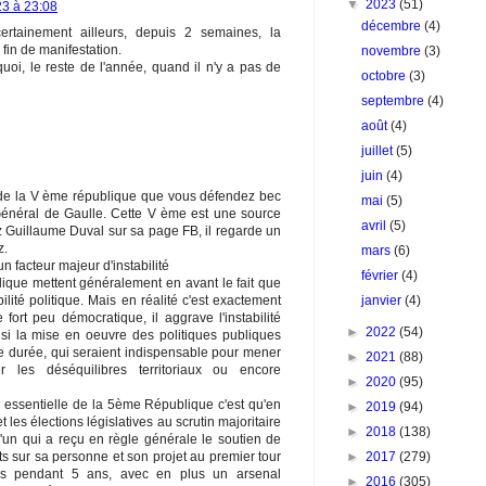
▼
2023
(51)
3 à 23:08
décembre
(4)
ertainement ailleurs, depuis 2 semaines, la
 fin de manifestation.
novembre
(3)
quoi, le reste de l'année, quand il n'y a pas de
octobre
(3)
septembre
(4)
août
(4)
juillet
(5)
juin
(4)
t de la V ème république que vous défendez bec
mai
(5)
Général de Gaulle. Cette V ème est une source
avril
(5)
 Guillaume Duval sur sa page FB, il regarde un
z.
mars
(6)
 facteur majeur d'instabilité
février
(4)
que mettent généralement en avant le fait que
janvier
(4)
ilité politique. Mais en réalité c'est exactement
e fort peu démocratique, il aggrave l'instabilité
►
2022
(54)
nsi la mise en oeuvre des politiques publiques
ue durée, qui seraient indispensable pour mener
►
2021
(88)
er les déséquilibres territoriaux ou encore
►
2020
(95)
le, essentielle de la 5ème République c'est qu'en
►
2019
(94)
t les élections législatives au scrutin majoritaire
►
2018
(138)
'un qui a reçu en règle générale le soutien de
►
2017
(279)
s sur sa personne et son projet au premier tour
rs pendant 5 ans, avec en plus un arsenal
►
2016
(305)