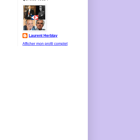
Laurent Herblay
Afficher mon profil complet