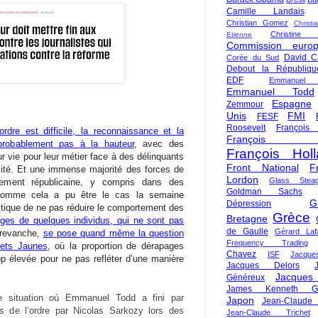
Camille Landais
Christian Gomez
Christi
Christine 
Etienne
Commission euro
David C
Corée du Sud
Debout la Républiqu
EDF
Emmanuel
Emmanuel Todd
Espagne
Zemmour
Unis
FMI
FESF
Roosevelt
François
ordre est difficile, la reconnaissance et la
François Fi
probablement pas à la hauteur
, avec des
François Hol
r vie pour leur métier face à des délinquants
Front National
F
lité. Et une immense majorité des forces de
Lordon
Glass Steag
nement républicaine, y compris dans des
Goldman Sachs
, comme cela a pu être le cas la semaine
G
Dépression
ritique de ne pas réduire le comportement des
Grèce
Bretagne
es de quelques individus, qui ne sont pas
de Gaulle
Gérard Laf
 revanche,
se pose quand même la question
Frequency Trading
ets Jaunes
, où la proportion de dérapages
Chavez
ISF
Jacque
 élevée pour ne pas refléter d’une manière
Jacques Delors
Jacques
Généreux
James Kenneth Gal
ituation où Emmanuel Todd a fini par
Japon
Jean-Claude
s de l’ordre par Nicolas Sarkozy lors des
Jean-Claude Trichet