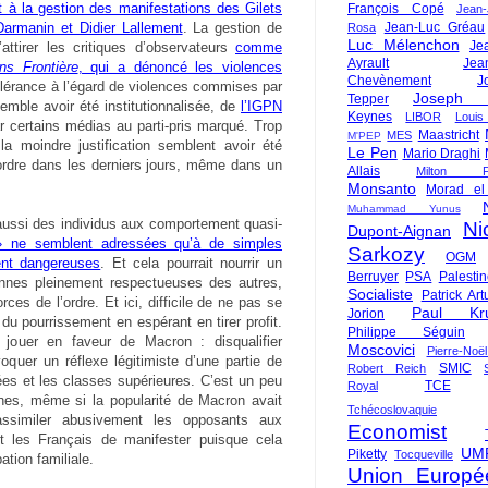
t à la gestion des manifestations des Gilets
François Copé
Jean
rmanin et Didier Lallement
. La gestion de
Jean-Luc Gréau
Rosa
Luc Mélenchon
Je
’attirer les critiques d’observateurs
comme
Ayrault
Jea
ns Frontière
, qui a dénoncé les violences
Chevènement
J
olérance à l’égard de violences commises par
Joseph St
Tepper
emble avoir été institutionnalisée, de
l’IGPN
Keynes
LIBOR
Louis
r certains médias au parti-pris marqué. Trop
Maastricht
MES
M'PEP
la moindre justification semblent avoir été
Le Pen
Mario Draghi
rdre dans les derniers jours, même dans un
Allais
Milton Fr
Monsanto
Morad el
Muhammad Yunus
t aussi des individus aux comportement quasi-
Ni
Dupont-Aignan
» ne semblent adressées qu’à de simples
Sarkozy
OGM
ent dangereuses
. Et cela pourrait nourrir un
Berruyer
PSA
Palesti
onnes pleinement respectueuses des autres,
Socialiste
Patrick Art
ces de l’ordre. Et ici, difficile de ne pas se
Paul Kr
Jorion
 du pourrissement en espérant en tirer profit.
Philippe Séguin
 jouer en faveur de Macron : disqualifier
Moscovici
Pierre-Noë
oquer un réflexe légitimiste d’une partie de
SMIC
Robert Reich
es et les classes supérieures. C’est un peu
TCE
Royal
unes, même si la popularité de Macron avait
Tchécoslovaquie
assimiler abusivement les opposants aux
Economist
t les Français de manifester puisque cela
UM
Piketty
Tocqueville
ation familiale.
Union Europé