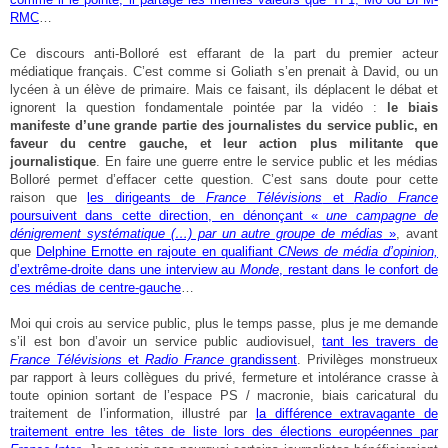
RMC
…
Ce discours anti-Bolloré est effarant de la part du premier acteur
médiatique français. C’est comme si Goliath s’en prenait à David, ou un
lycéen à un élève de primaire. Mais ce faisant, ils déplacent le débat et
ignorent la question fondamentale pointée par la vidéo :
le biais
manifeste d’une grande partie des journalistes du service public, en
faveur du centre gauche, et leur action plus militante que
journalistique
. En faire une guerre entre le service public et les médias
Bolloré permet d’effacer cette question. C’est sans doute pour cette
raison que
les dirigeants de
France Télévisions
et
Radio France
poursuivent dans cette direction, en dénonçant «
une campagne de
dénigrement systématique (…) par un autre groupe de médias
»
, avant
que
Delphine Ernotte en rajoute en qualifiant
CNews de média d’opinion,
d’extrême-droite dans une interview au
Monde
, restant dans le confort de
ces médias de centre-gauche
…
Moi qui crois au service public, plus le temps passe, plus je me demande
s’il est bon d’avoir un service public audiovisuel,
tant les travers de
France Télévisions
et
Radio France
grandissent
. Privilèges monstrueux
par rapport à leurs collègues du privé, fermeture et intolérance crasse à
toute opinion sortant de l’espace PS / macronie, biais caricatural du
traitement de l’information, illustré par
la différence extravagante de
traitement entre les têtes de liste lors des élections européennes par