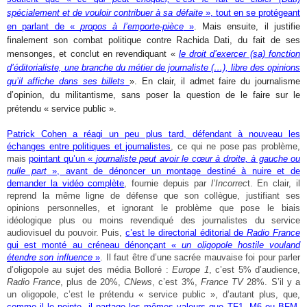
spécialement et de vouloir contribuer à sa défaite
», tout en se protégeant
en parlant de «
propos à l’emporte-pièce
»
. Mais ensuite, il justifie
finalement son combat politique contre Rachida Dati, du fait de ses
mensonges, et conclut en revendiquant «
le droit d’exercer (sa) fonction
d’éditorialiste, une branche du métier de journaliste (…), libre des opinions
qu’il affiche dans ses billets
». En clair, il admet faire du journalisme
d’opinion, du militantisme, sans poser la question de le faire sur le
prétendu « service public ».
Patrick Cohen a réagi un peu plus tard, défendant à nouveau les
échanges entre politiques et journalistes
, ce qui ne pose pas problème,
mais
pointant qu’un «
journaliste peut avoir le cœur à droite, à gauche ou
nulle part
», avant de dénoncer un montage destiné à nuire et de
demander la vidéo complète
, fournie depuis par
l’Incorrec
t. En clair, il
reprend la même ligne de défense que son collègue, justifiant ses
opinions personnelles, et ignorant le problème que pose le biais
idéologique plus ou moins revendiqué des journalistes du service
audiovisuel du pouvoir. Puis,
c’est le directorial éditorial de
Radio France
qui est monté au créneau dénonçant «
un oligopole hostile vouland
étendre son influence
»
. Il faut être d’une sacrée mauvaise foi pour parler
d’oligopole au sujet des média Bolloré :
Europe 1
, c’est 5% d’audience,
Radio France
, plus de 20%,
CNews
, c’est 3%,
France TV
28%. S’il y a
un oligopole, c’est le prétendu « service public », d’autant plus, que,
comme il le pointe, il partage les mêmes valeurs que TF1, M6 ou BFM-