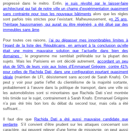
progressé dans le métro. Enfin,
je suis révolté par le laisser-faire
architectural qui fait de notre ville un champ d’expérimentation quasiment
sans contrainte pour tous les nouveaux bâtiments
alors que les règles
sont parfois très strictes pour l’existant. Malheureusement, e
n 25 ans,
l’héritage haussmanien, qui aurait pu être régénéré, a été dilué par des
immeubles sans âme
.
Pour toutes ces raisons,
j’ai pu dépasser mes innombrables limites à
l’égard de la liste des Républicains, en arrivant à la conclusion qu’elle
était une moins mauvaise solution que l’actuelle dans bien des
domaines
: le programme me semblait préférable sur la plupart des
sujets. Mais les Parisiens en ont décidé autrement,
accordant un peu
plus de 50% de leurs voix aux listes d’Emmanuel Grégoire, contre 41%
pour celles de Rachida Dati, dans une configuration pourtant quasiment
idéale
(maintien de LFI, désistement sans accord de Sarah Knafo). On
peut y voir pour partie l’effet du clientélisme de la majorité sortante,
probablement à l’œuvre dans la politique de transport, dans une ville où
les automobilistes sont si minoritaires que Rachida Dati s’est montrée
très timide sur le sujet, contrairement à Sarah Knafo. Emmanuel Grégoire
n’a pas été très bon lors du débat du second tour, mais cela a été
suffisant…
Il faut dire que
Rachida Dati a été aussi mauvaise candidate que
perdante
. S’il convient d’être prudent sur les attaques concernant son
caractère, qui peuvent relever d’une forme de misogynie, on peut aussi