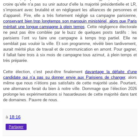
croire qu’elle n’a pas su unir autour d’elle la majorité présidentielle et LR,
s’imposant avec brutalité et en négligeant les alliances de personnes et
d’appareil. Pire, elle a très fortement négligé sa campagne parisienne,
conservant bien trop longtemps son maroquin ministériel, alors que Paris
méritait une longue campagne à plein temps
. Cette négligence électorale
ne peut pas être comblée par le buzz de quelques posts tardifs : les
parisiens l’ont vu faire une campagne à temps trop partiel. Elle ne
semblait pas vouloir la ville. Et son programme, révélé bien tardivement,
aurait mérité plus de travail et de communication en amont. Pour gagner,
il fallait faire trois à six mois de campagne tous azimut, à plein temps et
très préparée.
Cette élection, c’est peut-être finalement
davantage la défaite d’une
candidate qui n’a pas su donner envie aux Parisiens de changer
, alors
même que nous n’étions pas satisfaits de cette majorité usée. Pourtant,
une alternance ferait du bien à notre ville. Dommage que l’élection 2026
prolonge les expérimentations si hasardeuses de cette majorité dans tant
de domaines. Pauvre de nous.
à
18:16
Partager