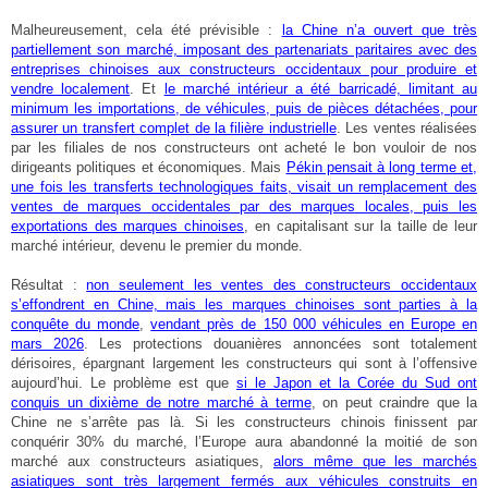
Malheureusement, cela été prévisible :
la Chine n’a ouvert que très
partiellement son marché, imposant des partenariats paritaires avec des
entreprises chinoises aux constructeurs occidentaux pour produire et
vendre localement
. Et
le marché intérieur a été barricadé, limitant au
minimum les importations, de véhicules, puis de pièces détachées, pour
assurer un transfert complet de la filière industrielle
. Les ventes réalisées
par les filiales de nos constructeurs ont acheté le bon vouloir de nos
dirigeants politiques et économiques. Mais
Pékin pensait à long terme et,
une fois les transferts technologiques faits, visait un remplacement des
ventes de marques occidentales par des marques locales, puis les
exportations des marques chinoises
, en capitalisant sur la taille de leur
marché intérieur, devenu le premier du monde.
Résultat :
non seulement les ventes des constructeurs occidentaux
s’effondrent en Chine, mais les marques chinoises sont parties à la
conquête du monde
,
vendant près de 150 000 véhicules en Europe en
mars 2026
. Les protections douanières annoncées sont totalement
dérisoires, épargnant largement les constructeurs qui sont à l’offensive
aujourd’hui. Le problème est que
si le Japon et la Corée du Sud ont
conquis un dixième de notre marché à terme
, on peut craindre que la
Chine ne s’arrête pas là. Si les constructeurs chinois finissent par
conquérir 30% du marché, l’Europe aura abandonné la moitié de son
marché aux constructeurs asiatiques,
alors même que les marchés
asiatiques sont très largement fermés aux véhicules construits en