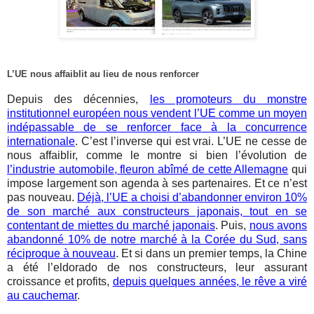
L’UE nous affaiblit au lieu de nous renforcer
Depuis des décennies,
les promoteurs du monstre
institutionnel européen nous vendent l’UE comme un moyen
indépassable de se renforcer face à la concurrence
internationale
. C’est l’inverse qui est vrai. L’UE ne cesse de
nous affaiblir, comme le montre si bien l’évolution de
l’industrie automobile, fleuron abîmé de cette Allemagne
qui
impose largement son agenda à ses partenaires. Et ce n’est
pas nouveau.
Déjà, l’UE a choisi d’abandonner environ 10%
de son marché aux constructeurs japonais, tout en se
contentant de miettes du marché japonais
. Puis,
nous avons
abandonné 10% de notre marché à la Corée du Sud, sans
réciproque à nouveau
. Et si dans un premier temps, la Chine
a été l’eldorado de nos constructeurs, leur assurant
croissance et profits,
depuis quelques années, le rêve a viré
au cauchemar
.