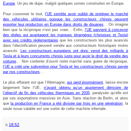
Europe
. Un jeu de dupe, malgré quelques usines construites en Europe.
Pour couronner le tout,
l’UE semble avoir oublié de protéger le marché
des véhicules utilitaires puisque les constructeurs chinois peuvent
exporter leur production en Europe dans droits de douanes
… On imagine
bien que la réciproque n’est pas vraie… Enfin,
l’UE parvient à concevoir
des règles qui avantagent les marques étrangères (chinoises et Tesla)
avec ses crédits règlementaires
que les constructeurs les plus avancés
dans l’électrification peuvent vendre aux constructeurs historiques moins
avancés.
Les constructeurs européens ont donc versé des milliards à
Tesla et à leurs concurrents chinois juste pour avoir le droit de vendre des
voitures
… Non contente d’ouvrir notre marché sans guère de réciproque,
l’UE a créé une subvention pour Tesla et les constructeurs chinois payée
par nos constructeurs
…
Le plus effarant est que l’Allemagne,
qui perd énormément
, laisse encore
largement faire l’UE,
n’ayant obtenu qu’un ajustement dérisoire de
l’objectif de fin des véhicules thermiques en 2035
, paralysée qu’elle est
par ses exportations massives en Asie. Sans réaction de Berlin, et alors
que
la production en France a été divisée par trois en une génération
, la
seule issue valable est une sortie de cette machine infernale.
à
18:52