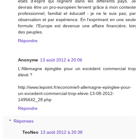
états d'esprit qui regnent dans les differents pays. Je
devrais être un pro-européen fervent grâce à mon contexte
professionnel, familial et éducatif - je ne le suis pas; par
observation et par expérience. En l'exprimant en une seule
formule: l'Europe est devenue une affaire financière, loin
des peuples.
Répondre
Anonyme
13 août 2012 à 20:06
L'Allemagne épinglée pour un excédent commercial trop
élevé ?
http://www.lepoint.fr/economie/l-allemagne-epinglee-pour-
un-excedent-commercial-trop-eleve-13-08-2012-
1495642_28.php
Répondre
Réponses
TeoNeo
13 août 2012 à 20:38