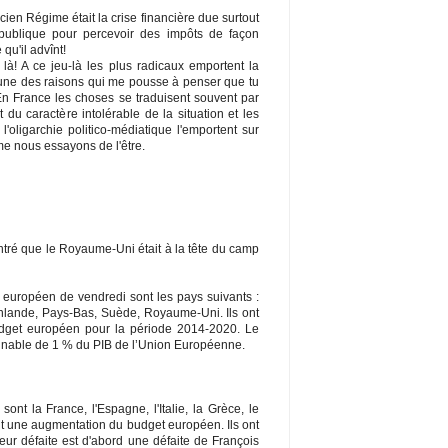
ien Régime était la crise financière due surtout
 publique pour percevoir des impôts de façon
 qu'il advînt!
 là! A ce jeu-là les plus radicaux emportent la
une des raisons qui me pousse à penser que tu
n France les choses se traduisent souvent par
du caractère intolérable de la situation et les
'oligarchie politico-médiatique l'emportent sur
me nous essayons de l'être.
ré que le Royaume-Uni était à la tête du camp
européen de vendredi sont les pays suivants :
nlande, Pays-Bas, Suède, Royaume-Uni. Ils ont
get européen pour la période 2014-2020. Le
nable de 1 % du PIB de l’Union Européenne.
t la France, l'Espagne, l'Italie, la Grèce, le
nt une augmentation du budget européen. Ils ont
 leur défaite est d'abord une défaite de François