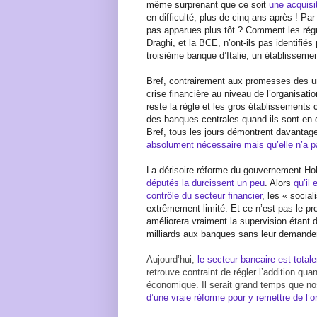
même surprenant que ce soit
une acquisi
en difficulté, plus de cinq ans après ! P
pas apparues plus tôt ? Comment les régul
Draghi, et la BCE, n’ont-ils pas identifiés 
troisième banque d’Italie, un établisseme
Bref, contrairement aux promesses des uns
crise financière au niveau de l’organisatio
reste la règle et les gros établissements
des banques centrales quand ils sont en di
Bref, tous les jours démontrent davanta
absolument nécessaire mais qu’elle n’a 
La dérisoire réforme du gouvernement Hol
députés la durcissent un peu
. Alors
qu’il
contrôle du secteur financier
, les « socia
extrêmement limité. Et ce n’est pas le pr
améliorera vraiment la supervision étant 
milliards aux banques sans leur demander
Aujourd’hui,
le secteur bancaire est total
retrouve contraint de régler l’addition qu
économique. Il serait grand temps que nos
d’une vraie réforme pour y remettre de l’o