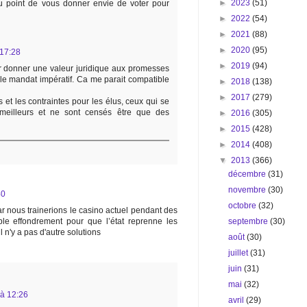
►
2023
(51)
u point de vous donner envie de voter pour
►
2022
(54)
►
2021
(88)
►
2020
(95)
 17:28
►
2019
(94)
r donner une valeur juridique aux promesses
e mandat impératif. Ca me parait compatible
►
2018
(138)
►
2017
(279)
s et les contraintes pour les élus, ceux qui se
 meilleurs et ne sont censés être que des
►
2016
(305)
►
2015
(428)
►
2014
(408)
▼
2013
(366)
décembre
(31)
novembre
(30)
40
octobre
(32)
car nous trainerions le casino actuel pendant des
septembre
(30)
able effondrement pour que l’état reprenne les
l n'y a pas d'autre solutions
août
(30)
juillet
(31)
juin
(31)
mai
(32)
 à 12:26
avril
(29)