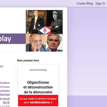
Mon premier livre
bre
iculture
eenspan
Jacques
Merkel
Arnaud
BCE
e 2
CDS