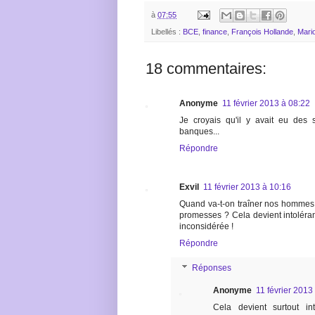
à
07:55
Libellés :
BCE
,
finance
,
François Hollande
,
Mari
18 commentaires:
Anonyme
11 février 2013 à 08:22
Je croyais qu'il y avait eu des 
banques...
Répondre
Exvil
11 février 2013 à 10:16
Quand va-t-on traîner nos hommes p
promesses ? Cela devient intolérant
inconsidérée !
Répondre
Réponses
Anonyme
11 février 2013
Cela devient surtout int