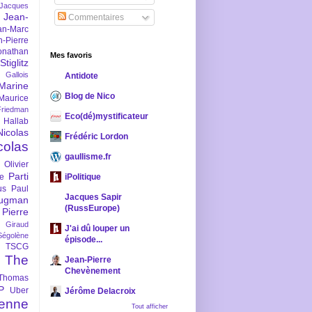
-Jacques
Jean-
Commentaires
an-Marc
n-Pierre
onathan
Mes favoris
iglitz
 Gallois
Antidote
Marine
Blog de Nico
Maurice
iedman
Eco(dé)mystificateur
 Hallab
Nicolas
Frédéric Lordon
colas
gaullisme.fr
Olivier
Parti
ne
iPolitique
us
Paul
Jacques Sapir
ugman
(RussEurope)
Pierre
l Giraud
J'ai dû louper un
Ségolène
épisode...
TSCG
The
Jean-Pierre
Chevènement
Thomas
P
Uber
Jérôme Delacroix
enne
Tout afficher