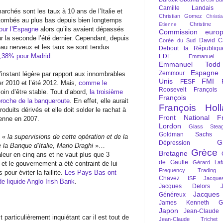
Camille Landais
archés sont les taux à 10 ans de l’Italie et
Christian Gomez
Christi
nt tombés au plus bas depuis bien longtemps
Christine 
Etienne
our l’Espagne
alors qu’ils avaient dépassés
Commission euro
r la seconde l’été dernier. Cependant, depuis
David C
Corée du Sud
au nerveux et les taux se sont tendus
Debout la Républiqu
,38% pour Madrid
.
EDF
Emmanuel
Emmanuel Todd
Espagne
Zemmour
’instant légère par rapport aux innombrables
Unis
FMI
FESF
r 2010 et l’été 2012. Mais,
comme le
Roosevelt
François
 loin d’être stable. Tout d’abord,
la troisième
François Fi
proche de la banqueroute
. En effet, elle aurait
François Hol
uits dérivés et elle doit solder le rachat à
Front National
F
ienne en 2007.
Lordon
Glass Steag
Goldman Sachs
«
la supervisions de cette opération et de la
G
Dépression
 la Banque d’Italie, Mario Draghi
»…
Grèce
Bretagne
leur en cinq ans et ne vaut plus que 3
de Gaulle
Gérard Laf
 et le gouvernement a été contraint de lui
Frequency Trading
pour éviter la faillite.
Les Pays Bas ont
Chavez
ISF
Jacque
nde liquide Anglo Irish Bank
.
Jacques Delors
Jacques
Généreux
James Kenneth Gal
Japon
Jean-Claude
particulièrement inquiétant car il est tout de
Jean-Claude Trichet