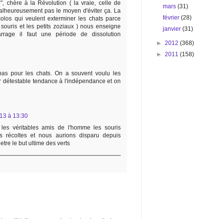
e", chère à la Révolution ( la vraie, celle de
mars
(31)
alheureusement pas le moyen d'éviter ça. La
février
(28)
olos qui veulent exterminer les chats parce
 souris et les petits zoziaux ) nous enseigne
janvier
(31)
rrage il faut une période de dissolution
►
2012
(368)
►
2011
(158)
pas pour les chats. On a souvent voulu les
r détestable tendance à l'indépendance et on
013 à 13:30
t les véritables amis de l'homme les souris
es récoltes et nous aurions disparu depuis
etre le but ultime des verts