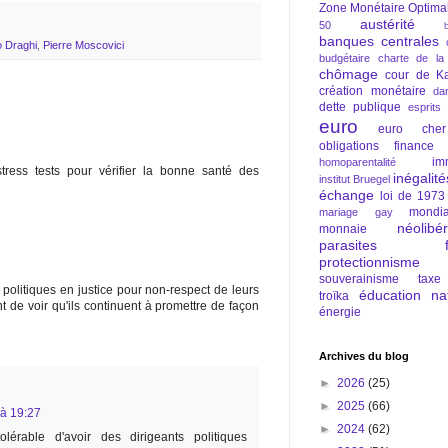
Zone Monétaire Optima
austérité
50
banques centrales
o Draghi
,
Pierre Moscovici
budgétaire
charte de la
chômage
cour de Ka
création monétaire
da
dette publique
esprits
euro
euro cher
obligations
finance
im
homoparentalité
stress tests pour vérifier la bonne santé des
inégalité
institut Bruegel
échange
loi de 1973
mondia
mariage gay
néolibé
monnaie
parasites fi
protectionnisme
souverainisme
taxe
olitiques en justice pour non-respect de leurs
éducation nat
troïka
 de voir qu'ils continuent à promettre de façon
énergie
Archives du blog
►
2026
(25)
►
2025
(66)
 à 19:27
►
2024
(62)
olérable d'avoir des dirigeants politiques