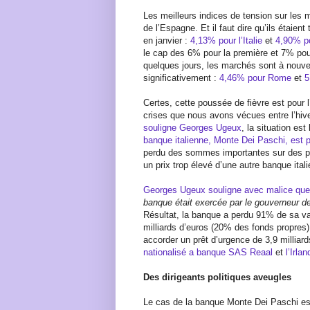
Les meilleurs indices de tension sur les m
de l’Espagne. Et il faut dire qu’ils étaie
en janvier :
4,13% pour l’Italie
et
4,90% p
le cap des 6% pour la première et 7% pou
quelques jours, les marchés sont à nouve
significativement :
4,46% pour Rome
et
5
Certes, cette poussée de fièvre est pour l
crises que nous avons vécues entre l’hive
souligne Georges Ugeux
, la situation est
banque italienne, Monte Dei Paschi, est 
perdu des sommes importantes sur des prod
un prix trop élevé d’une autre banque ital
Georges Ugeux souligne avec malice que
banque était exercée par le gouverneur de
Résultat, la banque a perdu 91% de sa va
milliards d’euros (20% des fonds propres)
accorder un prêt d’urgence de 3,9 milliards 
nationalisé a banque SAS Reaal
et
l’Irla
Des dirigeants politiques aveugles
Le cas de la banque Monte Dei Paschi est 