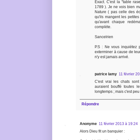
Exact. C'est la "table ras
1789 ). Je ne vois bien m
Nature ( pas celle des éc
qu'ils mangent les petites
qu'avant chaque redéma
complète.
Sancelrien
P.S : Ne vous inquiétez 
exterminer à cause de leu
n'y est jamais arrivé.
patrice lamy
11 février 2
C'est vrai les chats son
auraient bouffé toutes l
longtemps ; mais c'est peu 
Répondre
Anonyme
11 février 2013 à 19:24
Alors Dieu fit un banquier :