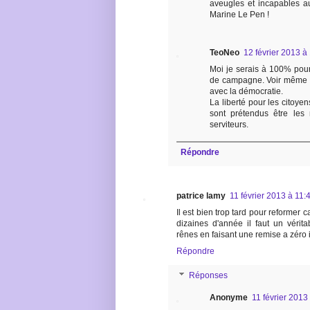
aveugles et incapables a
Marine Le Pen !
TeoNeo
12 février 2013 à
Moi je serais à 100% pou
de campagne. Voir même l
avec la démocratie.
La liberté pour les citoyen
sont prétendus être les
serviteurs.
Répondre
patrice lamy
11 février 2013 à 11:
Il est bien trop tard pour reformer 
dizaines d'année il faut un vérit
rênes en faisant une remise a zéro i
Répondre
Réponses
Anonyme
11 février 2013