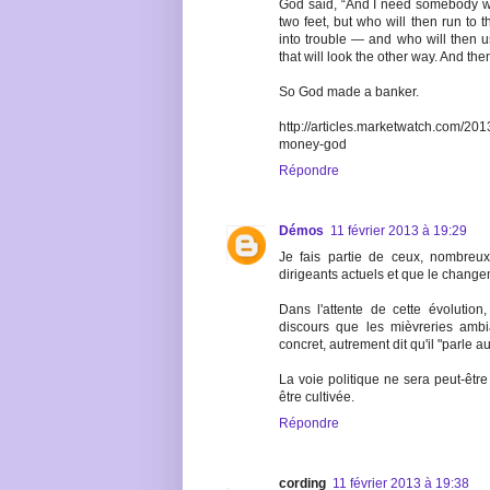
God said, “And I need somebody who
two feet, but who will then run to 
into trouble — and who will then u
that will look the other way. And th
So God made a banker.
http://articles.marketwatch.com/2
money-god
Répondre
Démos
11 février 2013 à 19:29
Je fais partie de ceux, nombreux
dirigeants actuels et que le changem
Dans l'attente de cette évolution
discours que les mièvreries ambia
concret, autrement dit qu'il "parle 
La voie politique ne sera peut-être
être cultivée.
Répondre
cording
11 février 2013 à 19:38