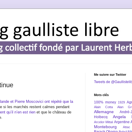
Me suivre sur Twitter
Tweets de @Gaullisteli
tinue
Mots clés
lande et Pierre Moscovici ont répété que la
100% money
Agr
1929
e si les marchés restent calmes pendant
Alain Cotta
Alan Gr
Allemagne
nt qu’il n’en est rien
et que le château de
André-
Angela 
Holbecq
e.
Argentine
Arcelor-Mittal
Montebourg
Attac
Barack Obama
Brésil
Bâl