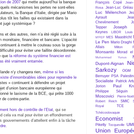
tion de 2007
qui mette aujourd’hui la banque
François Copé
Jean
ar quels mécanismes les pertes ne sont-elles
Jean-Luc Gréau
Rosa
Luc Mélenchon
ateurs, la Banque d’Italie, dirigée par Mario
Je
Ayrault
Jea
plus tôt les failles qui existaient dans la
Chevènement
J
nt jugé systémique ?
Joseph St
Tepper
Keynes
LIBOR
Louis
 et des autres, rien n’a été réglé suite à la
Maastricht
MES
M'PEP
n monétaire, financière et bancaire. L’opacité
Le Pen
Mario Draghi
 continuent à mettre le couteau sous la gorge
Allais
Milton Fr
fficulté pour éviter une faillite désordonnée.
Monsanto
Morad el
ge que
la réforme du système financier est
Muhammad Yunus
pas été vraiment entamée
.
Ni
Dupont-Aignan
Sarkozy
OGM
lande n’y changera rien,
même si les
Berruyer
PSA
Palesti
 existe d’innombrables idées pour reprendre le
Socialiste
Patrick Art
listes » continuent à défendre un projet
Paul Kr
Jorion
ojet d’union bancaire européenne qui
Philippe Séguin
donné le laxisme de la BCE, qui prête 1000
Moscovici
Pierre-Noë
 de contre-partie.
SMIC
Robert Reich
TCE
Royal
ement hors de contrôle de l’Etat
, qui se
Tchécoslovaquie
and cela va mal pour éviter un effondrement
Economist
 gouvernements d’attellent enfin à la tâche
UM
Piketty
Tocqueville
rdre
.
Union Europé