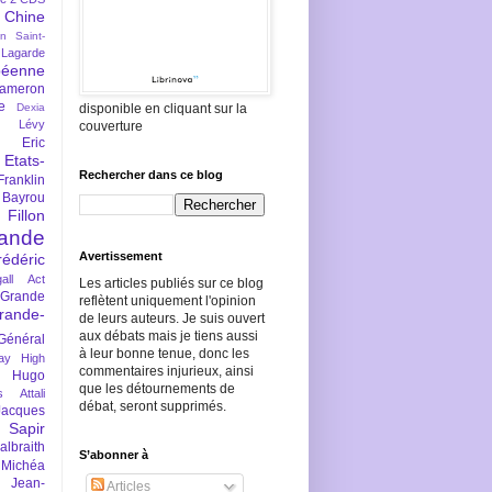
Chine
an Saint-
Lagarde
péenne
ameron
e
Dexia
disponible en cliquant sur la
 Lévy
couverture
Eric
Etats-
Rechercher dans ce blog
Franklin
 Bayrou
llon
lande
Avertissement
rédéric
all Act
Les articles publiés sur ce blog
Grande
reflètent uniquement l'opinion
rande-
de leurs auteurs. Je suis ouvert
aux débats mais je tiens aussi
Général
à leur bonne tenue, donc les
ay
High
commentaires injurieux, ainsi
Hugo
que les détournements de
s Attali
débat, seront supprimés.
Jacques
 Sapir
braith
S’abonner à
 Michéa
Jean-
Articles