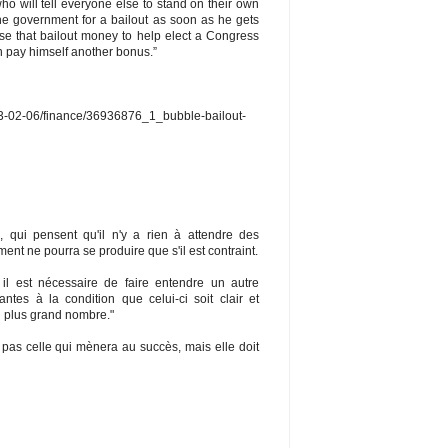
 will tell everyone else to stand on their own
the government for a bailout as soon as he gets
se that bailout money to help elect a Congress
en pay himself another bonus.”
013-02-06/finance/36936876_1_bubble-bailout-
, qui pensent qu'il n'y a rien à attendre des
ent ne pourra se produire que s'il est contraint.
, il est nécessaire de faire entendre un autre
ntes à la condition que celui-ci soit clair et
au plus grand nombre."
 pas celle qui mènera au succès, mais elle doit