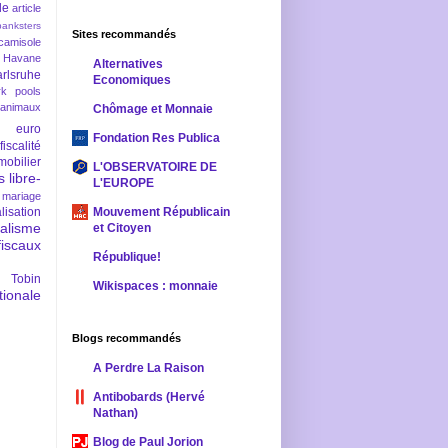
le
article
banksters
Sites recommandés
camisole
 Havane
Alternatives
rlsruhe
Economiques
rk pools
 animaux
Chômage et Monnaie
euro
Fondation Res Publica
fiscalité
mobilier
L'OBSERVATOIRE DE
s
libre-
L'EUROPE
mariage
lisation
Mouvement Républicain
ralisme
et Citoyen
scaux
République!
 Tobin
Wikispaces : monnaie
ionale
Blogs recommandés
A Perdre La Raison
Antibobards (Hervé
Nathan)
Blog de Paul Jorion