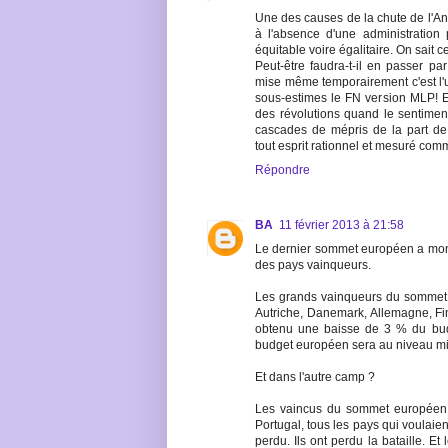
Une des causes de la chute de l'Anc
à l'absence d'une administration
équitable voire égalitaire. On sait ce
Peut-être faudra-t-il en passer par
mise même temporairement c'est l'
sous-estimes le FN version MLP! E
des révolutions quand le sentiment 
cascades de mépris de la part de l
tout esprit rationnel et mesuré com
Répondre
BA
11 février 2013 à 21:58
Le dernier sommet européen a mont
des pays vainqueurs.
Les grands vainqueurs du sommet 
Autriche, Danemark, Allemagne, Fi
obtenu une baisse de 3 % du bud
budget européen sera au niveau mi
Et dans l'autre camp ?
Les vaincus du sommet européen son
Portugal, tous les pays qui voulaie
perdu. Ils ont perdu la bataille. Et