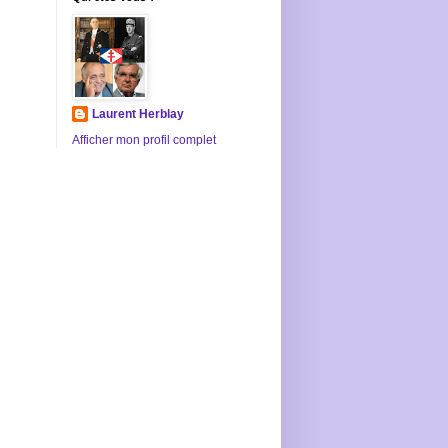
Laurent Herblay
Afficher mon profil complet