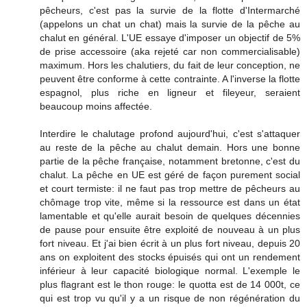
pêcheurs, c'est pas la survie de la flotte d'Intermarché
(appelons un chat un chat) mais la survie de la pêche au
chalut en général. L'UE essaye d'imposer un objectif de 5%
de prise accessoire (aka rejeté car non commercialisable)
maximum. Hors les chalutiers, du fait de leur conception, ne
peuvent être conforme à cette contrainte. A l'inverse la flotte
espagnol, plus riche en ligneur et fileyeur, seraient
beaucoup moins affectée.
Interdire le chalutage profond aujourd'hui, c'est s'attaquer
au reste de la pêche au chalut demain. Hors une bonne
partie de la pêche française, notamment bretonne, c'est du
chalut. La pêche en UE est géré de façon purement social
et court termiste: il ne faut pas trop mettre de pêcheurs au
chômage trop vite, même si la ressource est dans un état
lamentable et qu'elle aurait besoin de quelques décennies
de pause pour ensuite être exploité de nouveau à un plus
fort niveau. Et j'ai bien écrit à un plus fort niveau, depuis 20
ans on exploitent des stocks épuisés qui ont un rendement
inférieur à leur capacité biologique normal. L'exemple le
plus flagrant est le thon rouge: le quotta est de 14 000t, ce
qui est trop vu qu'il y a un risque de non régénération du