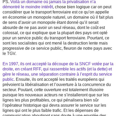
PS.
Voilà un domaine où jamais la privatisation n’a
démontré le moindre intérêt
, chose bien logique car on peut
considérer que le transport ferroviaire est ce qu’on appelle
en économie un monopole naturel, un domaine où il fait plus
de sens d’avoir un monopole étant donné qu’il serait
absurde de ne pas avoir un seul réseau, dont le coût est
colossal, ce qui explique que la plupart des pays ont opté
pour un service public du transport ferroviaire. Pourtant, ce
sont les socialistes qui ont mené la destruction lente mais
progressive de ce service public, fleuron de notre pays avec
le TGV.
En 1997, ils ont accepté la découpe de la SNCF votée par la
droite, en créant RFF, qui rassemble les actifs (et la dette) et
gère le réseau, une séparation contraire à l’esprit du service
public
. Ensuite, ils ont accepté les traités européens qui
prévoient la libéralisation et l’ouverture à la concurrence du
secteur. Poutant, cette ouverture est totalement illusoire
puisque les nouveaux acteurs ne s’installeront que sur les
lignes les plus profitables, ce qui pénalisera bien sûr
l’opérateur historique qui devra assurer le service sur les
lignes qui ont le plus faible trafic. Et les dépenses de
communication aboutiront sans doute à une envolée des