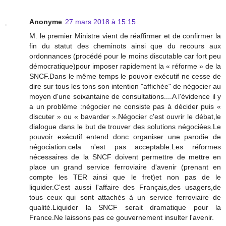
Anonyme
27 mars 2018 à 15:15
M. le premier Ministre vient de réaffirmer et de confirmer la
fin du statut des cheminots ainsi que du recours aux
ordonnances (procédé pour le moins discutable car fort peu
démocratique)pour imposer rapidement la « réforme » de la
SNCF.Dans le même temps le pouvoir exécutif ne cesse de
dire sur tous les tons son intention "affichée" de négocier au
moyen d'une soixantaine de consultations....A l'évidence il y
a un problème :négocier ne consiste pas à décider puis «
discuter » ou « bavarder ».Négocier c'est ouvrir le débat,le
dialogue dans le but de trouver des solutions négociées.Le
pouvoir exécutif entend donc organiser une parodie de
négociation:cela n'est pas acceptable.Les réformes
nécessaires de la SNCF doivent permettre de mettre en
place un grand service ferroviaire d'avenir (prenant en
compte les TER ainsi que le fret)et non pas de le
liquider.C'est aussi l'affaire des Français,des usagers,de
tous ceux qui sont attachés à un service ferroviaire de
qualité.Liquider la SNCF serait dramatique pour la
France.Ne laissons pas ce gouvernement insulter l'avenir.