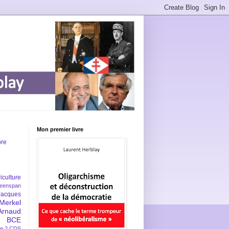
Mon premier livre
bre
iculture
eenspan
Jacques
Merkel
Arnaud
BCE
e 2
CDS