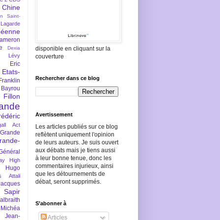
Chine
an Saint-
Lagarde
péenne
ameron
e
Dexia
disponible en cliquant sur la
 Lévy
couverture
Eric
Etats-
Rechercher dans ce blog
Franklin
 Bayrou
llon
lande
Avertissement
rédéric
all Act
Les articles publiés sur ce blog
Grande
reflètent uniquement l'opinion
rande-
de leurs auteurs. Je suis ouvert
aux débats mais je tiens aussi
Général
à leur bonne tenue, donc les
ay
High
commentaires injurieux, ainsi
Hugo
que les détournements de
s Attali
débat, seront supprimés.
Jacques
 Sapir
braith
S’abonner à
 Michéa
Jean-
Articles