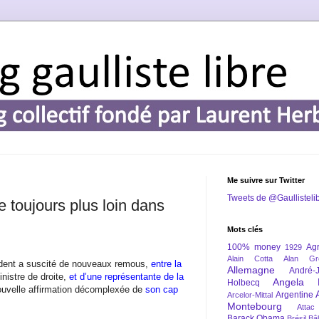
Me suivre sur Twitter
Tweets de @Gaullisteli
 toujours plus loin dans
Mots clés
100% money
Agr
1929
Alain Cotta
Alan Gr
ident a suscité de nouveaux remous,
entre la
Allemagne
André-
inistre de droite,
et d’une représentante de la
Angela 
Holbecq
ouvelle affirmation décomplexée de
son cap
Argentine
Arcelor-Mittal
Montebourg
Attac
Barack Obama
Brésil
Bâl