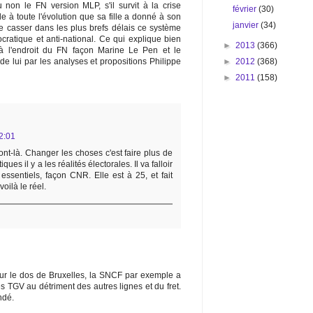
non le FN version MLP, s'il survit à la crise
février
(30)
 à toute l'évolution que sa fille a donné à son
janvier
(34)
de casser dans les plus brefs délais ce système
ratique et anti-national. Ce qui explique bien
►
2013
(366)
à l'endroit du FN façon Marine Le Pen et le
►
2012
(368)
e lui par les analyses et propositions Philippe
►
2011
(158)
2:01
nt-là. Changer les choses c'est faire plus de
ues il y a les réalités électorales. Il va falloir
essentiels, façon CNR. Elle est à 25, et fait
oilà le réel.
sur le dos de Bruxelles, la SNCF par exemple a
es TGV au détriment des autres lignes et du fret.
ndé.