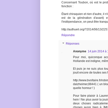
Concernant Toubon, où est le pro
fonction :
Étant chiraquien et rien d'autre, il 
est de la génération d'avant) 
l'indépendance, on peut être tranquil
http://authueil.org/?2014/06/13/22
Répondre
Réponses
Anonyme
14 juin 2014 à 
Pour moi, quiconque ac
Hollande est indigne, mêm
Et puis je ne suis plus t
jouit encore de toutes ses f
http://www.bvoltaire.fr/rob
dalzheimer,88441 ( un blo
quelle horreur ! )
Pour faire plaisir à Lauren
hein ! Ne plus avoir la joui
deux choses radicalemen
choses aussi bien à JMLP