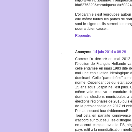
http://www.rtbf.be/info/chroniques/
id=8276329&chroniqueurId=5032
L'oligarchie s'est regroupée autour
elle même toutes les portes de sor
sont le signe qu'ils serrent les ra
pourrait bien casser...
Répondre
Anonyme
14 juin 2014 à 09:29
Comme l'a déclaré en mai 2012 à
l'élection de François Hollande va
celle entamée en mars 1983 dite de
mal une capitulation idéologique d
dominant. Cette "parenthèse" comm
norme. Cependant ce qui était accep
15 ans sous Jospin ne l'est plus. 
même voie cela va le conduire dan
dont les élections municipales a
élections régionales de 2015 puis é
de la présidentielle de 2017 et cel
Pen au second tour évidemment!
Tout cela en parfaite connivence a
d'accord sur tout seul les distingu
en accord complet avec le PS, hé
pays rétif à la mondialisation néol