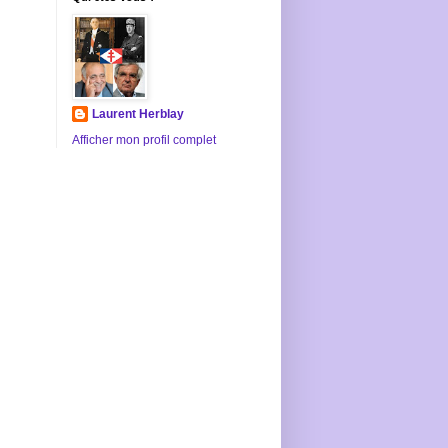
Laurent Herblay
Afficher mon profil complet