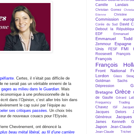
Camille Landais
Christian Gomez
Christi
Christine 
Etienne
Commission euro
David C
Corée du Sud
Debout la Républiqu
EDF
Emmanuel
Emmanuel Todd
Espagne
Zemmour
Unis
FMI
FESF
Roosevelt
François
François Fi
François Hol
Front National
F
Lordon
Glass Steag
péfiante
. Certes, il n’était pas difficile de
Goldman Sachs
 ne serait pas un véritable ennemi de la
G
Dépression
s gages au milieu dans le
Guardian
. Mais
Grèce
Bretagne
er économique à une professionnelle de la
de Gaulle
Gérard Laf
écrit dans l
’Opinion
, c’est aller très loin dans
Frequency Trading
 sévèrement le cap suivi par l’équipe au
Chavez
ISF
Jacque
peler ses critiques passées
. Un choix très
Jacques Delors
orteur de nouveaux couacs pour l’Elysée.
Jacques
Généreux
James Kenneth Gal
Japon
Pierre Chevènement, ont dénoncé la
Jean-Claude
lus beau métal libéral, au fil d’une carrière
Jean-Claude Trichet