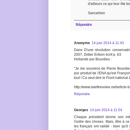
d'ailleurs ce qui leur ôte to
Sancelrien
Répondre
Anonyme
14 juin 2014 à 11:43
Dans D'une révolution conservatr
2007, Didier Eribon écrit p. 63:
Hollande par Bourdieu :
"Je me souviens de Pierre Bourdie
pur produit de l'ENA qu'est François 
tout ! Ca veut dire le Front national
http://www.lalettrevolee.net/articl
Répondre
Georges
14 juin 2014 à 11:54
Chaque président donne son inter
l'ordre des choses. Mais, être à c
les français ont validé - bien qu'i