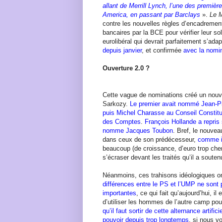
allant de Merrill Lynch, l’une des premiè
America, en passant par Barclays
».
Le 
contre les nouvelles règles d’encadrement
bancaires par la BCE pour vérifier leur solv
eurolibéral qui devrait parfaitement s’ada
depuis janvier
, et confirmée
avec la nomi
Ouverture 2.0 ?
Cette vague de nominations créé un nouv
Sarkozy.
Le premier avait nommé Jean-Pi
puis Michel Charasse au Conseil Constitut
des Comptes
.
François Hollande a repris
nomme Jacques Toubon
. Bref, le nouve
dans ceux de son prédécesseur,
comme il
beaucoup (de croissance, d’euro trop cher)
s’écraser devant les traités qu’il a souten
Néanmoins, ces trahisons idéologiques ont
différences entre le PS et l’UMP ne sont 
importantes
, ce qui fait qu’aujourd’hui, i
d’utiliser les hommes de l’autre camp pou
qu’il faut sortir de cette alternance artific
pouvoir depuis trop longtemps
, si nous v