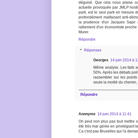
déguisé. Que cela nous plaise ou 
actuelle provoquée par JMLP hostile
parti, est le seul parti en mesure 
profondément malfaisant anti-démoc
la prudence d'un Jacques Sapir 
ralliement d'un économiste proche d
Murer.
Répondre
Réponses
Georges
14 juin 2014 à 1
Même analyse. Les faits so
50%. Après les débats politiq
rassembler sur les points 
seule la moitié du chemin, v
Répondre
Anonyme
14 juin 2014 à 11:41
On peut non plus pas tout mettre 
été très mal gérée en privilégiant l
Ca c'est pas Bruxelles qui l'a dema