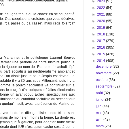
detail_la-crise-des-eurocrates-paul-krugman?
►
2023
(51)
403
►
2022
(54)
 d'une ligne "nous ou le chaos" en se coupant à
►
2021
(88)
tie. Ces cooptations croisées que vous décrivez
►
2020
(95)
ngs. "ça passe ou ça casse", mais cette fois "ça"
►
2019
(94)
►
2018
(138)
►
2017
(279)
►
2016
(305)
►
2015
(428)
 Marianne.net le politologue Laurent Bouvet
▼
2014
(408)
 fermer une période de notre histoire politique
décembre
(32)
 la rigueur au nom de l'Europe qui cachait déjà
u parti socialiste au néolibéralisme ambiant et
novembre
(22)
e l'on disait jusque sous Jospin est devenu la
octobre
(38)
table il y a 30 ans sous Mitterrand, puis il y a
Comme le pouvoir socialiste va continuer sur la
septembre
(32)
s le mur, à d'historiques défaites électorales
août
(32)
 donné un avant-goût. Echec spectaculaire aux
limination du candidat socialiste du second tour
juillet
(34)
a quelqu' il soit; avec la présence de Marine Le
juin
(44)
mai
(43)
vec la droite dite gaulliste : nos élites sont
e mais de moins en moins la forme. La droite est
avril
(42)
gémonique à gauche, pour adapter notre vieux
mars
(25)
ibérale dont l'UE n'est qu'un cache-sexe à peine