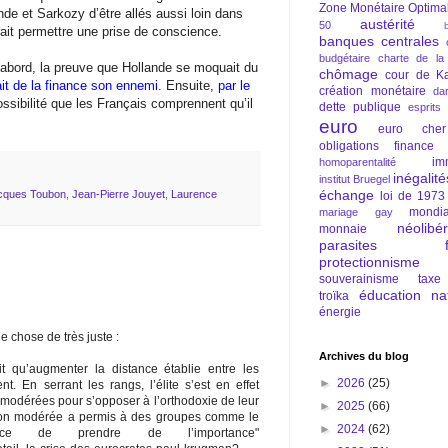
Zone Monétaire Optima
de et Sarkozy d’être allés aussi loin dans
austérité
50
ait permettre une prise de conscience.
banques centrales
budgétaire
charte de la
’abord, la preuve que Hollande se moquait du
chômage
cour de Ka
fait de la finance son ennemi
. Ensuite,
par le
création monétaire
da
possibilité que les Français comprennent qu’il
dette publique
esprits
euro
euro cher
obligations
finance
im
homoparentalité
inégalité
institut Bruegel
échange
cques Toubon
,
Jean-Pierre Jouyet
,
Laurence
loi de 1973
mondia
mariage gay
néolibé
monnaie
parasites fi
protectionnisme
souverainisme
taxe
éducation nat
troïka
énergie
 chose de très juste :
Archives du blog
it qu’augmenter la distance établie entre les
►
2026
(25)
t. En serrant les rangs, l’élite s’est en effet
x modérées pour s’opposer à l’orthodoxie de leur
►
2025
(66)
tion modérée a permis à des groupes comme le
►
2024
(62)
ce de prendre de l’importance"