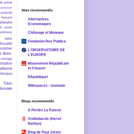
le
article
banksters
Sites recommandés
camisole
 Havane
Alternatives
rlsruhe
Economiques
rk pools
 animaux
Chômage et Monnaie
euro
Fondation Res Publica
fiscalité
mobilier
L'OBSERVATOIRE DE
s
libre-
L'EUROPE
mariage
lisation
Mouvement Républicain
ralisme
et Citoyen
scaux
République!
 Tobin
Wikispaces : monnaie
ionale
Blogs recommandés
A Perdre La Raison
Antibobards (Hervé
Nathan)
Blog de Paul Jorion