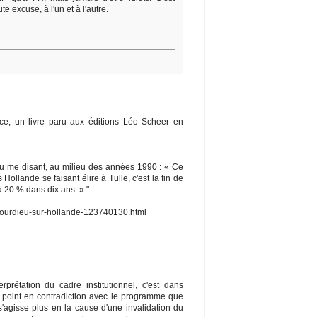
ute excuse, à l'un et à l'autre.
ice, un livre paru aux éditions Léo Scheer en
u me disant, au milieu des années 1990 : « Ce
Hollande se faisant élire à Tulle, c'est la fin de
 à 20 % dans dix ans. » "
e-bourdieu-sur-hollande-123740130.html
prétation du cadre institutionnel, c'est dans
e point en contradiction avec le programme que
l s'agisse plus en la cause d'une invalidation du