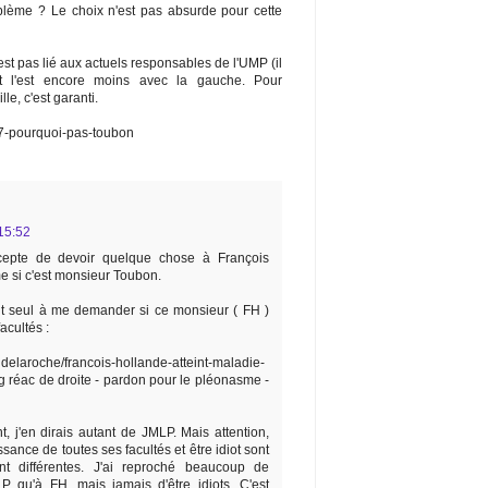
blème ? Le choix n'est pas absurde pour cette
n'est pas lié aux actuels responsables de l'UMP (il
et l'est encore moins avec la gauche. Pour
le, c'est garanti.
57-pourquoi-pas-toubon
15:52
cepte de devoir quelque chose à François
e si c'est monsieur Toubon.
out seul à me demander si ce monsieur ( FH )
acultés :
indelaroche/francois-hollande-atteint-maladie-
g réac de droite - pardon pour le pléonasme -
t, j'en dirais autant de JMLP. Mais attention,
ssance de toutes ses facultés et être idiot sont
t différentes. J'ai reproché beaucoup de
 qu'à FH, mais jamais d'être idiots. C'est