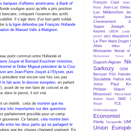
François Copé
Jean
res banques d’affaires américaine, à Bank of
Jean-Luc Gréau
Rosa
Monde
souligne aussi qu’elle a pris position
Luc Mélenchon
Je
 bancaire, critiquant l’examen des actifs
Ayrault
Jea
abilité. Il s’agit donc d’un bon petit soldat
Chevènement
J
pter à
la ligne défendue par François Hollande
Joseph St
Tepper
nation de Manuel Valls à Matignon
.
Keynes
LIBOR
Louis
Maastricht
MES
M'PEP
Le Pen
Mario Draghi
Allais
Milton Fr
Monsanto
Morad el
eau point commun entre Hollande et
Muhammad Yunus
Ni
erre Jouyet et Bernard Kouchner ministres,
Dupont-Aignan
ionnel et Didier Migaud président de la Cour
Sarkozy
OGM
 son ami Jean-Pierre Jouyet à l’Elysée
,
puis
Berruyer
PSA
Palesti
au président met encore une fois ses pas
Socialiste
Patrick Art
 le fait avec le dossier européen
, en parlant
Paul Kr
Jorion
, avant de ne rien faire de concret et de
Philippe Séguin
us dans le passé, il est vrai.
Moscovici
Pierre-Noë
SMIC
Robert Reich
 un intérêt : celui de
montrer que les
TCE
Royal
plus très importantes sur des questions
Tchécoslovaquie
l est parfaitement possible pour un camp
Economist
r gouverner. Ce faisant,
cela montre bien
UM
Piketty
Tocqueville
ielle entre les deux partis qui se partagent le
Union Europé
oulons que les choses changent vraiment. En