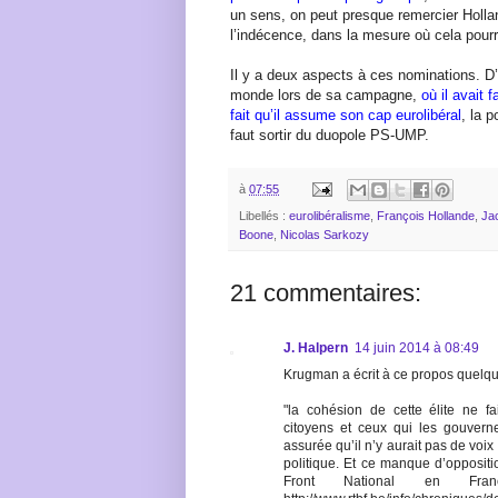
un sens, on peut presque remercier Hollan
l’indécence, dans la mesure où cela pourr
Il y a deux aspects à ces nominations. D
monde lors de sa campagne,
où il avait 
fait qu’il assume son cap eurolibéral
, la 
faut sortir du duopole PS-UMP.
à
07:55
Libellés :
eurolibéralisme
,
François Hollande
,
Ja
Boone
,
Nicolas Sarkozy
21 commentaires:
J. Halpern
14 juin 2014 à 08:49
Krugman a écrit à ce propos quelque
"la cohésion de cette élite ne fa
citoyens et ceux qui les gouvernen
assurée qu’il n’y aurait pas de voi
politique. Et ce manque d’opposi
Front National en Fran