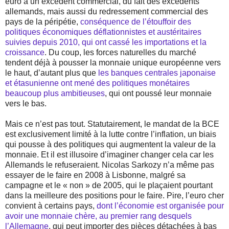
euro a un excédent commercial, du fait des excédents
allemands, mais aussi du redressement commercial des
pays de la péripétie,
conséquence de l’étouffoir des
politiques économiques déflationnistes et austéritaires
suivies depuis 2010, qui ont cassé les importations et la
croissance
. Du coup, les forces naturelles du marché
tendent déjà à pousser la monnaie unique européenne vers
le haut, d’autant plus que
les banques centrales japonaise
et étasunienne ont mené des politiques monétaires
beaucoup plus ambitieuses
, qui ont poussé leur monnaie
vers le bas.
Mais ce n’est pas tout. Statutairement, le mandat de la BCE
est exclusivement limité à la lutte contre l’inflation, un biais
qui pousse à des politiques qui augmentent la valeur de la
monnaie. Et il est illusoire d’imaginer changer cela car les
Allemands le refuseraient. Nicolas Sarkozy n’a même pas
essayer de le faire en 2008 à Lisbonne, malgré sa
campagne et le « non » de 2005, qui le plaçaient pourtant
dans la meilleure des positions pour le faire. Pire, l’euro cher
convient à certains pays,
dont l’économie est organisée pour
avoir une monnaie chère, au premier rang desquels
l’Allemagne
, qui peut importer des pièces détachées à bas