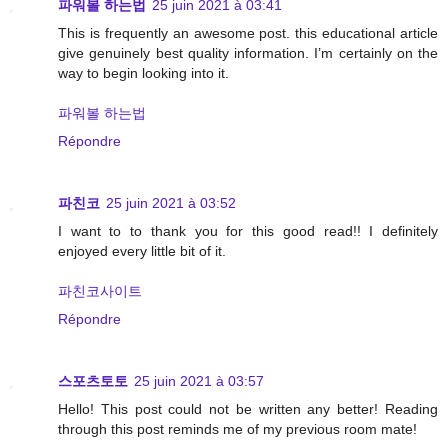
파워볼 하는법
25 juin 2021 à 03:41
This is frequently an awesome post. this educational article
give genuinely best quality information. I’m certainly on the
way to begin looking into it.
파워볼 하는법
Répondre
파친코
25 juin 2021 à 03:52
I want to to thank you for this good read!! I definitely
enjoyed every little bit of it.
파친코사이트
Répondre
스포츠토토
25 juin 2021 à 03:57
Hello! This post could not be written any better! Reading
through this post reminds me of my previous room mate!