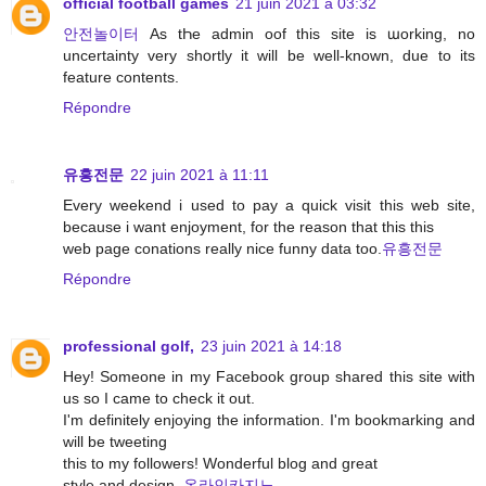
official football games
21 juin 2021 à 03:32
안전놀이터
Аs tҺe аdmin oof this site іs աorking, no
uncertainty very shօrtly іt will be well-known, due to its
feature contents.
Répondre
유흥전문
22 juin 2021 à 11:11
Every weekend i used to pay a quick visit this web site,
because i want enjoyment, for the reason that this this
web page conations really nice funny data too.
유흥전문
Répondre
professional golf,
23 juin 2021 à 14:18
Hey! Someone in my Facebook group shared this site with
us so I came to check it out.
I'm definitely enjoying the information. I'm bookmarking and
will be tweeting
this to my followers! Wonderful blog and great
style and design.
온라인카지노