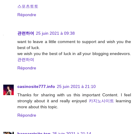
스포츠토토
Répondre
관련하여
25 juin 2021 à 09:38
want to leave a little comment to support and wish you the
best of luck.
we wish you the best of luck in all your blogging enedevors.
관련하여
Répondre
casinosite777.info
25 juin 2021 à 21:10
Thanks for sharing with us this important Content. I feel
strongly about it and really enjoyed
카지노사이트
learning
more about this topic.
Répondre
baccaratsite.top
25 juin 2021 à 21:14