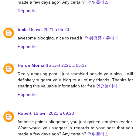
made a few days ago? Any certain?
먹튀폴리스
Répondre
bmb
15 avril 2021 à 05:23
awesome blogging. nice to read it,
먹튀검증커뮤니티
Répondre
Horon Monia
15 avril 2021 à 05:37
Really amazing post. I just stumbled beside your blog. I will
definitely suggest your blog to all of my friends. Thanks for
sharing this valuable information for free
안전놀이터
Répondre
Robert
15 avril 2021 à 09:20
fantastic points altogether, you just gained emblem reader.
What would you suggest in regards to your post that you
made a few days ago? Any certain?
먹튀폴리스