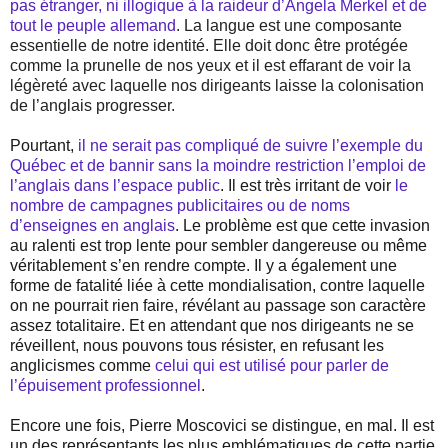
pas étranger, ni illogique à la raideur d’Angela Merkel et de
tout le peuple allemand
. La langue est une composante
essentielle de notre identité. Elle doit donc être protégée
comme la prunelle de nos yeux et il est effarant de voir la
légèreté avec laquelle nos dirigeants laisse la colonisation
de l’anglais progresser.
Pourtant,
il ne serait pas compliqué de suivre l’exemple du
Québec et de bannir sans la moindre restriction l’emploi de
l’anglais dans l’espace public
. Il est très irritant de voir
le
nombre de campagnes publicitaires ou de noms
d’enseignes en anglais
. Le problème est que cette invasion
au ralenti est trop lente pour sembler dangereuse ou même
véritablement s’en rendre compte. Il y a également une
forme de fatalité liée à cette mondialisation, contre laquelle
on ne pourrait rien faire, révélant au passage son caractère
assez totalitaire. Et en attendant que nos dirigeants ne se
réveillent, nous pouvons tous résister, en refusant les
anglicismes comme
celui qui est utilisé pour parler de
l’épuisement professionnel
.
Encore une fois, Pierre Moscovici se distingue, en mal. Il est
un des représentants les plus emblématiques de cette partie