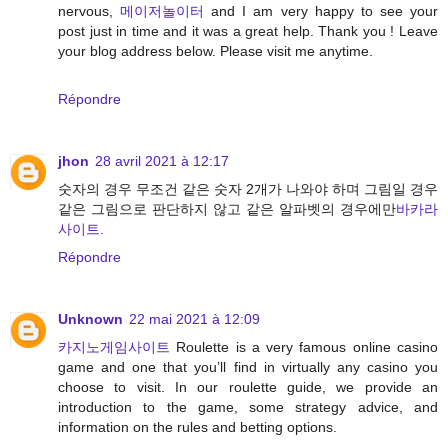
nervous,
메이저놀이터
and I am very happy to see your
post just in time and it was a great help. Thank you ! Leave
your blog address below. Please visit me anytime.
Répondre
jhon
28 avril 2021 à 12:17
숫자의 경우 무조건 같은 숫자 2개가 나와야 하며 그림일 경우
같은 그림으로 판단하지 않고 같은 알파벳의 경우에만
바카라
사이트
.
Répondre
Unknown
22 mai 2021 à 12:09
카지노게임사이트
Roulette is a very famous online casino
game and one that you’ll find in virtually any casino you
choose to visit. In our roulette guide, we provide an
introduction to the game, some strategy advice, and
information on the rules and betting options.