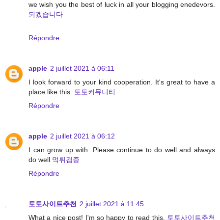
we wish you the best of luck in all your blogging enedevors.
되겠습니다
Répondre
apple
2 juillet 2021 à 06:11
I look forward to your kind cooperation. It's great to have a
place like this.
토토커뮤니티
Répondre
apple
2 juillet 2021 à 06:12
I can grow up with. Please continue to do well and always
do well
먹튀검증
Répondre
토토사이트추천
2 juillet 2021 à 11:45
What a nice post! I'm so happy to read this.
토토사이트추천