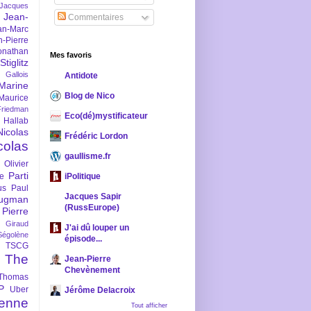
-Jacques
Jean-
Commentaires
an-Marc
n-Pierre
onathan
Mes favoris
iglitz
 Gallois
Antidote
Marine
Blog de Nico
Maurice
iedman
Eco(dé)mystificateur
 Hallab
Nicolas
Frédéric Lordon
colas
gaullisme.fr
Olivier
Parti
ne
iPolitique
us
Paul
Jacques Sapir
ugman
(RussEurope)
Pierre
l Giraud
J'ai dû louper un
Ségolène
épisode...
TSCG
The
Jean-Pierre
Chevènement
Thomas
P
Uber
Jérôme Delacroix
enne
Tout afficher