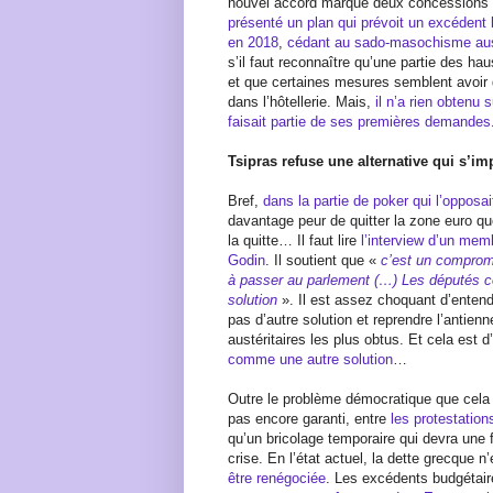
nouvel accord marque deux concessions 
présenté un plan qui prévoit un excédent
en 2018
,
cédant au sado-masochisme aust
s’il faut reconnaître qu’une partie des ha
et que certaines mesures semblent avoir
dans l’hôtellerie. Mais,
il n’a rien obtenu 
faisait partie de ses premières demandes
Tsipras refuse une alternative qui s’i
Bref,
dans la partie de poker qui l’opposait
davantage peur de quitter la zone euro qu
la quitte… Il faut lire
l’interview d’un me
Godin
. Il soutient que «
c’est un compromis
à passer au parlement (…) Les députés co
solution
». Il est assez choquant d’entendr
pas d’autre solution et reprendre l’antien
austéritaires les plus obtus. Et cela est 
comme une autre solution
…
Outre le problème démocratique que cela p
pas encore garanti, entre
les protestatio
qu’un bricolage temporaire qui devra une 
crise. En l’état actuel, la dette grecque 
être renégociée
. Les excédents budgétair