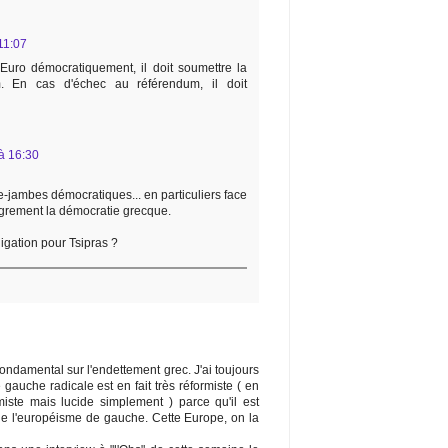
11:07
l'Euro démocratiquement, il doit soumettre la
m. En cas d'échec au référendum, il doit
à 16:30
de-jambes démocratiques... en particuliers face
ègrement la démocratie grecque.
igation pour Tsipras ?
ondamental sur l'endettement grec. J'ai toujours
auche radicale est en fait très réformiste ( en
rmiste mais lucide simplement ) parce qu'il est
de l'européisme de gauche. Cette Europe, on la