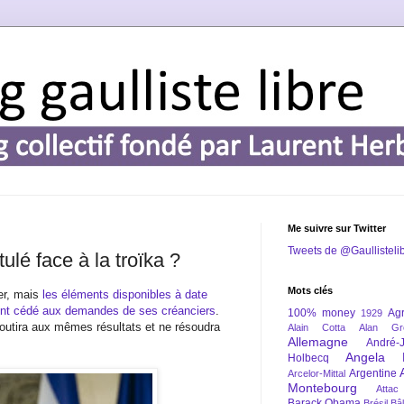
Me suivre sur Twitter
Tweets de @Gaullisteli
tulé face à la troïka ?
Mots clés
ger, mais
les éléments disponibles à date
ent cédé aux demandes de ses créanciers
.
100% money
Agr
1929
utira aux mêmes résultats et ne résoudra
Alain Cotta
Alan Gr
Allemagne
André-
Angela 
Holbecq
Argentine
Arcelor-Mittal
Montebourg
Attac
Barack Obama
Brésil
Bâl