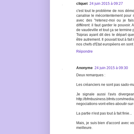
cliquet
24 juin 2015 à 09:27
c'est tout le problème de nos démo
canalise le mécontentement pour se 
avec des "retenez-moi ou je fais
différent: il faut garder le pouvoir
de vaudeville et tout ça se termine
Tsipras ayant dit des le départ que
être autrement. Il pouvait tout à fait
nos chefs d'Etat européens en sont 
Répondre
Anonyme
24 juin 2015 à 09:30
Deux remarques :
Les créanciers ne sont pas sado-m
Je signale aussi l'avis diverge
http://bfmbusiness.bfmtv.com/media
negociations-vont-elles-aboutir-s
La partie n'est pas tout à fait finie...
Mais, je suis bien d'accord avec vo
meilleure.