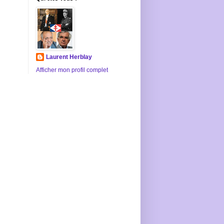
Laurent Herblay
Afficher mon profil complet