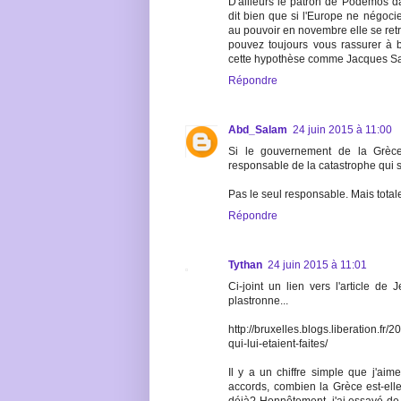
D'ailleurs le patron de Podemos da
dit bien que si l'Europe ne négoc
au pouvoir en novembre elle se retr
pouvez toujours vous rassurer à b
cette hypothèse comme Jacques Sapi
Répondre
Abd_Salam
24 juin 2015 à 11:00
Si le gouvernement de la Grèce
responsable de la catastrophe qui s
Pas le seul responsable. Mais tota
Répondre
Tythan
24 juin 2015 à 11:01
Ci-joint un lien vers l'article d
plastronne...
http://bruxelles.blogs.liberation.f
qui-lui-etaient-faites/
Il y a un chiffre simple que j'aim
accords, combien la Grèce est-ell