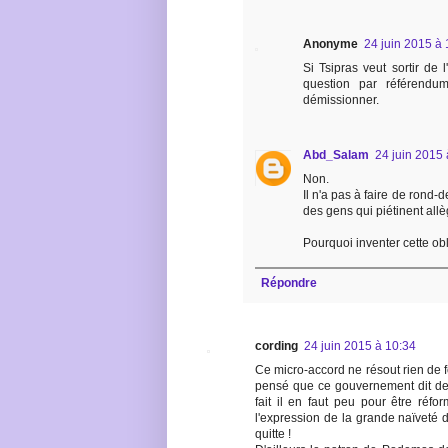
Anonyme
24 juin 2015 à 
Si Tsipras veut sortir de 
question par référendu
démissionner.
Abd_Salam
24 juin 2015 
Non.
Il n'a pas à faire de rond-
des gens qui piétinent all
Pourquoi inventer cette obl
Répondre
cording
24 juin 2015 à 10:34
Ce micro-accord ne résout rien de f
pensé que ce gouvernement dit de g
fait il en faut peu pour être réfo
l'expression de la grande naïveté 
quitte !