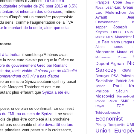
considérables d’Athènes.
La Grèce a
François Copé
Jean
 budgétaire primaire de 2% pour 2016 et 3,5%
Jean-Luc Gréau
Rosa
éritaire et inhumain des créanciers
, même
Luc Mélenchon
Je
usses d’impôt ont un caractère progressiste
Ayrault
Jea
 du sens, comme l’augmentation de la TVA
Chevènement
J
Joseph St
Tepper
sur le montant de la dette
,
alors que cela
Keynes
LIBOR
Louis
.
Maastricht
MES
M'PEP
Le Pen
Mario Draghi
mposera
Allais
Milton Fr
Monsanto
Morad el
 à la troïka
, il semble qu’Athènes avait
Muhammad Yunus
e la zone euro n’avait peur que la Grèce ne
Ni
Dupont-Aignan
mbre du gouvernement Grec par Romaric
Sarkozy
 dur, mais viable. Il n’aura pas de difficulté
OGM
mprendront qu’il n’y a pas d’autre
Berruyer
PSA
Palesti
Socialiste
Patrick Art
e un ministre Syriza soutenir qu’il n’y aurait
Paul Kr
Jorion
ne de Margaret Thatcher et des euro-
Philippe Séguin
d’autant plus effarant que
Syriza a été élu
Moscovici
Pierre-Noë
SMIC
Robert Reich
TCE
Royal
ose, si ce plan se confirmait, ce qui n’est
Tchécoslovaquie
ns du FMI
,
ou au sein de Syriza
, il ne serait
Economist
fois de plus être complété à la prochaine
UM
n’est pas soutenable et
elle devra tôt ou tard
Piketty
Tocqueville
Union Europé
es primaires vont peser sur la croissance,