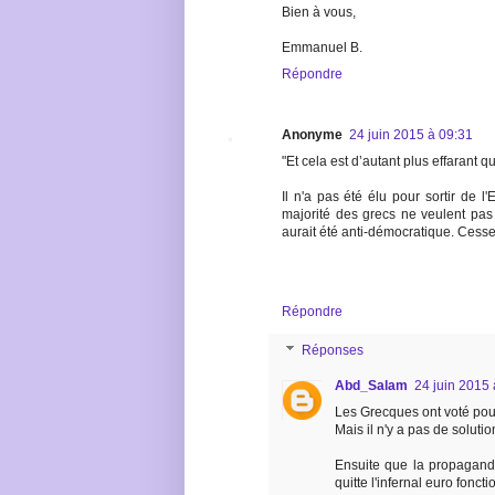
Bien à vous,
Emmanuel B.
Répondre
Anonyme
24 juin 2015 à 09:31
"Et cela est d’autant plus effarant
Il n'a pas été élu pour sortir de l'
majorité des grecs ne veulent pas s
aurait été anti-démocratique. Cesse
Répondre
Réponses
Abd_Salam
24 juin 2015 
Les Grecques ont voté pour 
Mais il n'y a pas de soluti
Ensuite que la propagande
quitte l'infernal euro fonctio