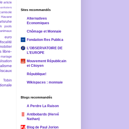
le
article
banksters
Sites recommandés
camisole
 Havane
Alternatives
rlsruhe
Economiques
rk pools
 animaux
Chômage et Monnaie
euro
Fondation Res Publica
fiscalité
mobilier
L'OBSERVATOIRE DE
s
libre-
L'EUROPE
mariage
lisation
Mouvement Républicain
ralisme
et Citoyen
scaux
République!
 Tobin
Wikispaces : monnaie
ionale
Blogs recommandés
A Perdre La Raison
Antibobards (Hervé
Nathan)
Blog de Paul Jorion