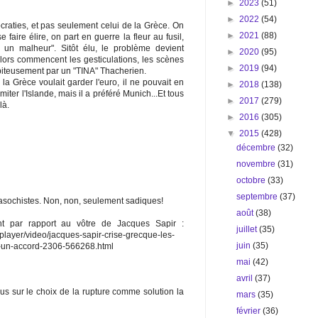
►
2023
(51)
►
2022
(54)
craties, et pas seulement celui de la Grèce. On
►
2021
(88)
faire élire, on part en guerre la fleur au fusil,
 un malheur". Sitôt élu, le problème devient
►
2020
(95)
. Alors commencent les gesticulations, les scènes
►
2019
(94)
 piteusement par un "TINA" Thacherien.
 la Grèce voulait garder l'euro, il ne pouvait en
►
2018
(138)
 imiter l'Islande, mais il a préféré Munich...Et tous
►
2017
(279)
là.
►
2016
(305)
▼
2015
(428)
décembre
(32)
novembre
(31)
octobre
(33)
septembre
(37)
asochistes. Non, non, seulement sadiques!
août
(38)
ant par rapport au vôtre de Jacques Sapir :
juillet
(35)
player/video/jacques-sapir-crise-grecque-les-
juin
(35)
ur-un-accord-2306-566268.html
mai
(42)
avril
(37)
us sur le choix de la rupture comme solution la
mars
(35)
février
(36)