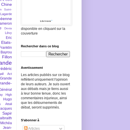
Chine
an Saint-
Lagarde
péenne
ameron
e
Dexia
disponible en cliquant sur la
 Lévy
couverture
Eric
Etats-
Rechercher dans ce blog
Franklin
 Bayrou
llon
lande
Avertissement
rédéric
all Act
Les articles publiés sur ce blog
Grande
reflètent uniquement l'opinion
rande-
de leurs auteurs. Je suis ouvert
aux débats mais je tiens aussi
Général
à leur bonne tenue, donc les
ay
High
commentaires injurieux, ainsi
Hugo
que les détournements de
s Attali
débat, seront supprimés.
Jacques
 Sapir
braith
S’abonner à
 Michéa
Jean-
Articles