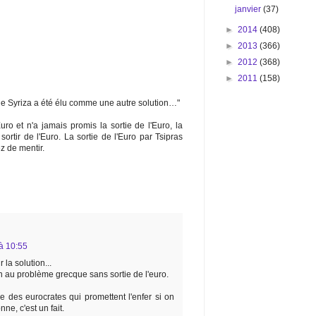
janvier
(37)
►
2014
(408)
►
2013
(366)
►
2012
(368)
►
2011
(158)
 que Syriza a été élu comme une autre solution…"
Euro et n'a jamais promis la sortie de l'Euro, la
ortir de l'Euro. La sortie de l'Euro par Tsipras
z de mentir.
à 10:55
la solution...
on au problème grecque sans sortie de l'euro.
 des eurocrates qui promettent l'enfer si on
nne, c'est un fait.