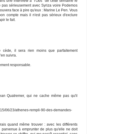
ns une interview à "l'Obs" de cette semaine le
ie pas sérieusement avec Syriza voire Podemos
ouvera face à pire qu'eux : Marine Le Pen. Vous
on compte mais il n'est pas sérieux d'exclure
r le fait.
 cède, il sera rien moins que parfaitement
'en suivra.
lement responsable.
e Jean Quatremer, qui ne cache même pas qu'il
r/2015/06/23/athenes-rempli-90-des-demandes-
erais quand même trouver : avec les différents
e parvenue à emprunter de plus qu'elle ne doit