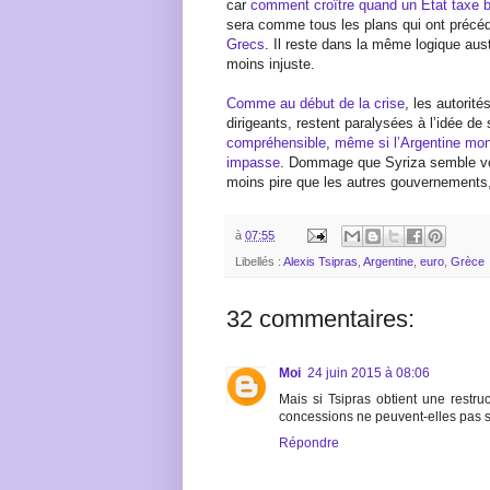
car
comment croître quand un Etat taxe b
sera comme tous les plans qui ont précé
Grecs
. Il reste dans la même logique aus
moins injuste.
Comme au début de la crise
, les autori
dirigeants, restent paralysées à l’idée de
compréhensible
,
même si l’Argentine mont
impasse
. Dommage que Syriza semble voul
moins pire que les autres gouvernements, 
à
07:55
Libellés :
Alexis Tsipras
,
Argentine
,
euro
,
Grèce
32 commentaires:
Moi
24 juin 2015 à 08:06
Mais si Tsipras obtient une restru
concessions ne peuvent-elles pas se
Répondre