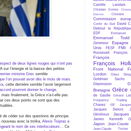
Camille Landais
Christian Gomez
Christi
Christine 
Etienne
Commission euro
David C
Corée du Sud
Debout la Républiqu
EDF
Emmanuel
Emmanuel Todd
Espagne
Zemmour
Unis
FMI
FESF
Roosevelt
François
François Fi
François Hol
 respect de deux lignes rouges qui n’ont pas
A sur l’énergie et la baisse des petites
Front National
F
 premier ministre Grec
semble
Lordon
Glass Steag
que l’on pouvait avoir dès le mois de mars
.
Goldman Sachs
G
Dépression
ïka
, cette dernière semble l’avoir largement
Grèce
accord pourront donner le change,
Bretagne
, mais finalement, la Grèce n’a-t-elle pas
de Gaulle
Gérard Laf
ar ces deux points ne sont que des
Frequency Trading
Chavez
ISF
Jacque
ituables.
Jacques Delors
Jacques
Généreux
é de céder sur des questions de principe.
James Kenneth Gal
 à nouveau avec la troïka,
Alexis Tsipras a
Japon
Jean-Claude
geant le nom de ses interlocuteurs
… Ce
Jean-Claude Trichet