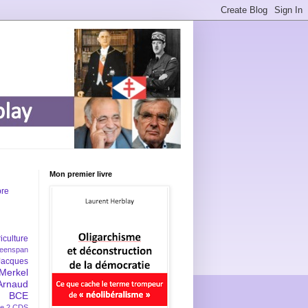
Mon premier livre
bre
iculture
eenspan
Jacques
Merkel
Arnaud
BCE
e 2
CDS