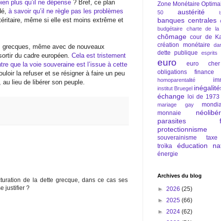
ien plus qu’il ne dépense
? Bref, ce plan
Zone Monétaire Optima
dé,
à savoir qu’il ne règle pas les problèmes
austérité
50
téritaire, même si elle est moins extrême et
banques centrales
budgétaire
charte de la
chômage
cour de Ka
création monétaire
da
tés grecques, même avec de nouveaux
dette publique
esprits
 sortir du cadre européen.
Cela est tristement
euro
euro cher
re que la voie souveraine est l’issue à cette
obligations
finance
oir la refuser et se résigner à faire un peu
im
homoparentalité
au lieu de libérer son peuple.
inégalité
institut Bruegel
échange
loi de 1973
mondia
mariage gay
néolibé
monnaie
parasites fi
protectionnisme
souverainisme
taxe
éducation nat
troïka
énergie
Archives du blog
cturation de la dette grecque, dans ce cas ses
 justifier ?
►
2026
(25)
►
2025
(66)
►
2024
(62)