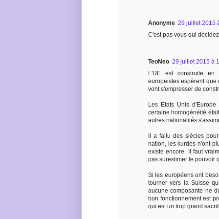
Anonyme
29 juillet 2015
C'est pas vous qui décidez
TeoNeo
29 juillet 2015 à 
L'UE est construite en
europeistes espèrent que 
vont s'empresser de constru
Les Etats Unis d'Europe 
certaine homogénéité étai
autres nationalités s'assimi
Il a fallu des siècles pou
nation, les kurdes n'ont pl
existe encore. Il faut vrai
pas surestimer le pouvoi
Si les européens ont besoin
tourner vers la Suisse q
aucune composante ne dom
bon fonctionnement est p
qui est un trop grand sacri