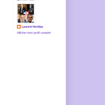
Laurent Herblay
Afficher mon profil complet