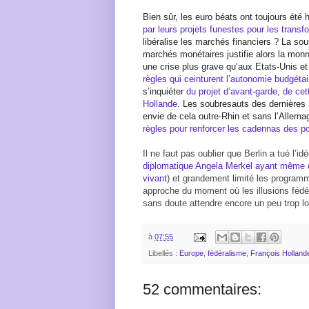
Bien sûr, les euro béats ont toujours été 
par leurs projets funestes pour les transfo
libéralise les marchés financiers ? La s
marchés monétaires justifie alors la mon
une crise plus grave qu’aux Etats-Unis 
règles qui ceinturent l’autonomie budgéta
s’inquiéter
du projet d’avant-garde, de cet
Hollande
. Les soubresauts des dernières
envie de cela outre-Rhin et sans l’Allema
règles pour renforcer les cadennas des pol
Il ne faut pas oublier que Berlin a tué l’id
diplomatique Angela Merkel ayant même dé
vivant
) et grandement limité les program
approche du moment où les illusions fédér
sans doute attendre encore un peu trop
à
07:55
Libellés :
Europe
,
fédéralisme
,
François Holland
52 commentaires: