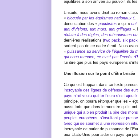
équilibrés à son arrivée au pouvoir, ils l
Ensuite, nous avons droit au roman class
«
bloquée par les égoïsmes nationaux (…)
dénonciation des «
populistes
» qui «
ont
aux divisions, aux murs, aux grillages
». 
réduire à des règles, des mécanismes ou 
dernières réalisations (
two pack, six pac
sortent pas de ce cadre étroit. Nous avons
«
puissance au service de l’équilibre du
qui nous menace, ce n’est pas l’excès d’
lui dire que plus les pays européens s’int
Une illusion sur le point d’être brisée
Ce qui est frappant dans ce texte paress
incroyable des lignes de défense des eur
pays n’ait voulu quitter l’euro s’est ajout
principe, on pourra rétorquer que les «
ég
aussi forts que dans le monstre qu’ils ont
unique qui a bien produit la pire des mon
peuples européens, s’insultant par press
Grec qui se soumet à une répression inh
incroyable de parler de puissance de l’Eu
aux Etats-Unis pour aider un pays qui 