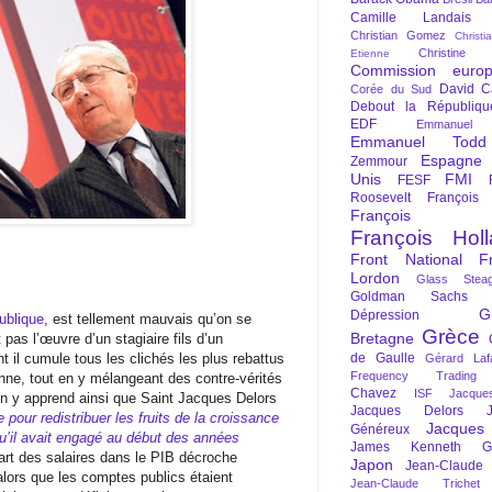
Camille Landais
Christian Gomez
Christi
Christine 
Etienne
Commission euro
David C
Corée du Sud
Debout la Républiqu
EDF
Emmanuel
Emmanuel Todd
Espagne
Zemmour
Unis
FMI
FESF
Roosevelt
François
François Fi
François Hol
Front National
F
Lordon
Glass Steag
Goldman Sachs
G
Dépression
ublique
, est tellement mauvais qu’on se
Grèce
Bretagne
pas l’œuvre d’un stagiaire fils d’un
de Gaulle
t il cumule tous les clichés les plus rebattus
Gérard Laf
Frequency Trading
enne, tout en y mélangeant des contre-vérités
Chavez
ISF
Jacque
On y apprend ainsi que Saint Jacques Delors
Jacques Delors
e pour redistribuer les fruits de la croissance
Jacques
Généreux
qu’il avait engagé au début des années
James Kenneth Gal
part des salaires dans le PIB décroche
Japon
Jean-Claude
lors que les comptes publics étaient
Jean-Claude Trichet