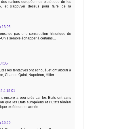
nce des nations européennes plutôt que de les
, et s'appuyer dessus pour faire de la
 à 13:05
onstitue pas une construction historique de
s-Unis semble échapper à certains…
 14:05
tes les tentatives ont échoué, et ont abouti à
ne, Charles-Quint, Napoléon, Hitler
015 à 15:01
nt encore a peu près car les Etats ont sans
ion que les États européens et l' Etats fédéral
ique extérieure et armée .
 à 15:59