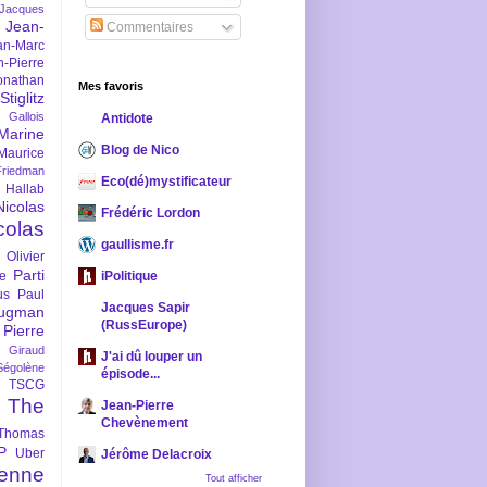
-Jacques
Jean-
Commentaires
an-Marc
n-Pierre
onathan
Mes favoris
iglitz
 Gallois
Antidote
Marine
Blog de Nico
Maurice
iedman
Eco(dé)mystificateur
 Hallab
Nicolas
Frédéric Lordon
colas
gaullisme.fr
Olivier
Parti
ne
iPolitique
us
Paul
Jacques Sapir
ugman
(RussEurope)
Pierre
l Giraud
J'ai dû louper un
Ségolène
épisode...
TSCG
The
Jean-Pierre
Chevènement
Thomas
P
Uber
Jérôme Delacroix
enne
Tout afficher