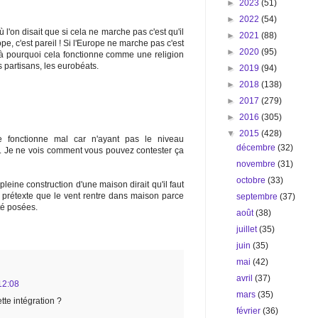
►
2023
(51)
►
2022
(54)
l'on disait que si cela ne marche pas c'est qu'il
►
2021
(88)
pe, c'est pareil ! Si l'Europe ne marche pas c'est
►
2020
(95)
ilà pourquoi cela fonctionne comme une religion
s partisans, les eurobéats.
►
2019
(94)
►
2018
(138)
►
2017
(279)
►
2016
(305)
▼
2015
(428)
e fonctionne mal car n'ayant pas le niveau
décembre
(32)
. Je ne vois comment vous pouvez contester ça
novembre
(31)
octobre
(33)
pleine construction d'une maison dirait qu'il faut
s prétexte que le vent rentre dans maison parce
septembre
(37)
té posées.
août
(38)
juillet
(35)
juin
(35)
mai
(42)
avril
(37)
 12:08
mars
(35)
tte intégration ?
février
(36)