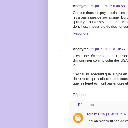
Anonyme
29 juillet 2015 à 08:58
Comme dans les pays socialistes où 
n'y a pas assez de socialisme l'Euro
qu'il n'y a pas assez d'Europe. Vo
dont il est impossible de déciller se
Répondre
Anonyme
29 juillet 2015 à 10:55
C'est une évidence que l'Europ
d'intégration comme celui des USA
?
C'est aussi aberrant que le type en 
détruire ce qui a été construit sou
que les fenêtres n'ont pas encore é
Répondre
Réponses
Toutatis
29 juillet 2015 à
Et si on n'en veut pas de ce