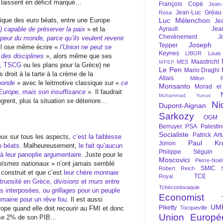
es laissent en déficit marqué…
François Copé
Jean
Jean-Luc Gréau
Rosa
Luc Mélenchon
ique des euro béats, entre une Europe
Je
Ayrault
Jea
 capable de préserver la paix
» et la
Chevènement
J
 peur du monde, parce qu’ils veulent revenir
Joseph St
Tepper
Il ose même écrire «
l’Union ne peut se
Keynes
LIBOR
Louis
des disciplines
», alors même que ses
Maastricht
MES
M'PEP
k, TSCG
ou les plans pour la Grèce) ne
Le Pen
Mario Draghi
 droit à la tarte à la crème de la
Allais
Milton Fr
 monde
» avec le leitmotive classique sur «
ce
Monsanto
Morad el
Europe, mais son insuffisance
». Il faudrait
Muhammad Yunus
ègrent, plus la situation se déteriore…
Ni
Dupont-Aignan
Sarkozy
OGM
Berruyer
PSA
Palesti
Socialiste
Patrick Art
eux sur tous les aspects,
c’est la faiblesse
Paul Kr
Jorion
o béats
. Malheureusement,
le fait qu’aucun
Philippe Séguin
é à leur panoplie argumentaire
. Juste pour le
Moscovici
Pierre-Noë
oïsmes nationaux
» n’ont jamais semblé
SMIC
Robert Reich
 construit et que c’est
leur chère monnaie
TCE
Royal
struosité en Grèce,
divisions
et
murs
entre
Tchécoslovaquie
es interposées, ou
grillages
pour un peuple
Economist
umaine pour un rêve fou
. Il est aussi
UM
Piketty
Tocqueville
rope quand elle doit recourir au FMI et donc
Union Europé
pèse 2% de son PIB…