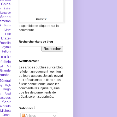
Chine
an Saint-
Lagarde
péenne
ameron
e
Dexia
disponible en cliquant sur la
 Lévy
couverture
Eric
Etats-
Rechercher dans ce blog
Franklin
 Bayrou
llon
lande
Avertissement
rédéric
all Act
Les articles publiés sur ce blog
Grande
reflètent uniquement l'opinion
rande-
de leurs auteurs. Je suis ouvert
aux débats mais je tiens aussi
Général
à leur bonne tenue, donc les
ay
High
commentaires injurieux, ainsi
Hugo
que les détournements de
s Attali
débat, seront supprimés.
Jacques
 Sapir
braith
S’abonner à
 Michéa
Jean-
Articles