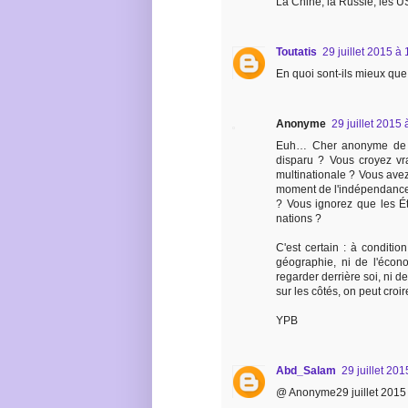
La Chine, la Russie, les US
Toutatis
29 juillet 2015 à
En quoi sont-ils mieux que
Anonyme
29 juillet 2015
Euh… Cher anonyme de 1
disparu ? Vous croyez vr
multinationale ? Vous avez 
moment de l'indépendance d
? Vous ignorez que les Ét
nations ?
C'est certain : à condition
géographie, ni de l'écon
regarder derrière soi, ni d
sur les côtés, on peut cro
YPB
Abd_Salam
29 juillet 20
@ Anonyme29 juillet 2015 