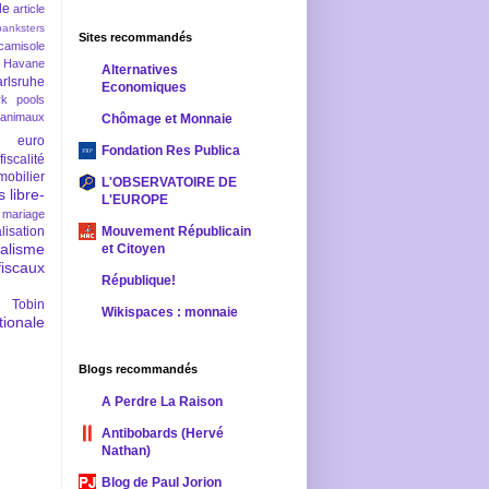
le
article
banksters
Sites recommandés
camisole
 Havane
Alternatives
rlsruhe
Economiques
rk pools
 animaux
Chômage et Monnaie
euro
Fondation Res Publica
fiscalité
mobilier
L'OBSERVATOIRE DE
s
libre-
L'EUROPE
mariage
lisation
Mouvement Républicain
ralisme
et Citoyen
scaux
République!
 Tobin
Wikispaces : monnaie
ionale
Blogs recommandés
A Perdre La Raison
Antibobards (Hervé
Nathan)
Blog de Paul Jorion