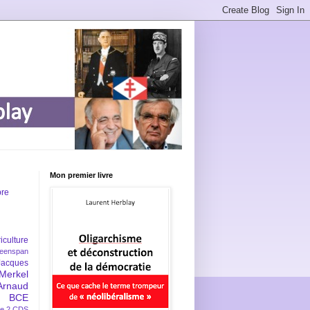
Mon premier livre
bre
iculture
eenspan
Jacques
Merkel
Arnaud
BCE
e 2
CDS