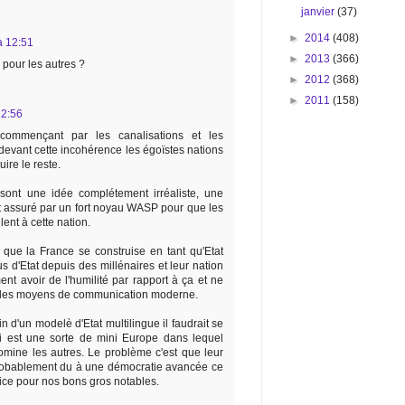
janvier
(37)
►
2014
(408)
 à 12:51
►
2013
(366)
 pour les autres ?
►
2012
(368)
►
2011
(158)
12:56
 commençant par les canalisations et les
devant cette incohérence les égoïstes nations
ire le reste.
sont une idée complétement irréaliste, une
t assuré par un fort noyau WASP pour que les
lent à cette nation.
r que la France se construise en tant qu'Etat
us d'Etat depuis des millénaires et leur nation
ment avoir de l'humilité par rapport à ça et ne
r des moyens de communication moderne.
 d'un modelè d'Etat multilingue il faudrait se
ui est une sorte de mini Europe dans lequel
ine les autres. Le problème c'est que leur
robablement du à une démocratie avancée ce
fice pour nos bons gros notables.