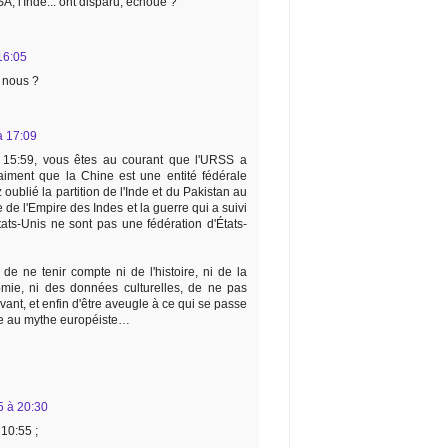
A, l'Inde... ont disparu, échoué ?
 16:05
 nous ?
 à 17:09
5:59, vous êtes au courant que l'URSS a
aiment que la Chine est une entité fédérale
oublié la partition de l'Inde et du Pakistan au
e l'Empire des Indes et la guerre qui a suivi
ats-Unis ne sont pas une fédération d'États-
 de ne tenir compte ni de l'histoire, ni de la
omie, ni des données culturelles, de ne pas
evant, et enfin d'être aveugle à ce qui se passe
ire au mythe européiste…
15 à 20:30
10:55 ;