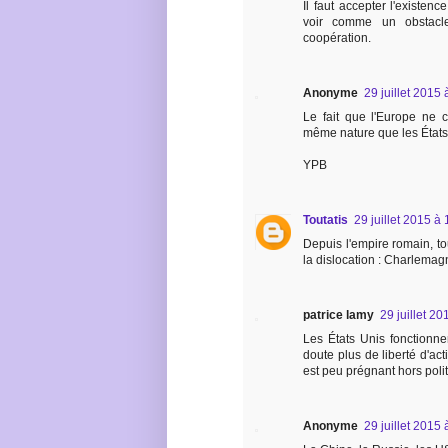
Il faut accepter l'existe
voir comme un obstacle
coopération.
Anonyme
29 juillet 2015
Le fait que l'Europe ne c
même nature que les État
YPB
Toutatis
29 juillet 2015 à
Depuis l'empire romain, tou
la dislocation : Charlemag
patrice lamy
29 juillet 2
Les États Unis fonctionne
doute plus de liberté d'act
est peu prégnant hors polit
Anonyme
29 juillet 2015