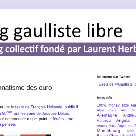
Me suivre sur Twitter
Tweets de @Gaullisteli
fanatisme des euro
Mots clés
100% money
Agr
1929
ut lire
le texte de François Hollande, publié il
Alain Cotta
Alan Gr
ème
u 90
anniversaire de Jacques Delors
.
Allemagne
André-
our comprendre à quel point
le fédéralisme
Angela 
Holbecq
la pensée
.
Argentine
Arcelor-Mittal
Montebourg
Attac
Barack Obama
Brésil
Bâl