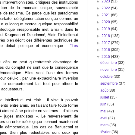
►
2023
(51)
interventionnistes, critiques des institutions
tion de la monnaie unique, souveraineté
►
2022
(54)
re de racisme. Ce parce que les paradigmes
►
2021
(88)
 parfaite, déréglementation conçue comme un
►
2020
(95)
ur quiconque exerce quelque responsabilité
►
2019
(94)
alectique irresponsable met ainsi « dans le
ul Krugman et Dieudonné, Alain Finkielkraut
►
2018
(138)
rès bien décrit ces différentes techniques de
►
2017
(279)
nt le débat politique et économique :
"Les
►
2016
(305)
▼
2015
(428)
e déni ne peut qu’entretenir davantage de
décembre
(32)
ies du complot ne sont que la conséquence
novembre
(31)
émocratique. Elles sont l’une des formes
octobre
(33)
 celui-ci, par une extraordinaire inversion
septembre
(37)
 le comportement fait tout pour attiser le
n accusateurs.
août
(38)
juillet
(35)
e intellectuel est clair : il vise à pouvoir
juin
(35)
ments entre amis, en faisant taire toute forme
i aiment à se peindre en victimes – d’ailleurs
mai
(42)
 « juges marxistes ». Le renversement de
avril
(37)
vers un enfer idéologique tiennent maintenant
mars
(35)
rôle démocratique. Les cas de Berlusconi et
février
(36)
quer. Bien plus redoutables sont ceux qui