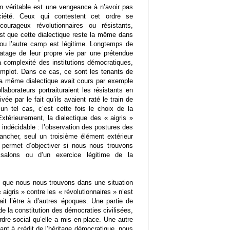
ion véritable est une vengeance à n’avoir pas
iété. Ceux qui contestent cet ordre se
rageux révolutionnaires ou résistants,
est que cette dialectique reste la même dans
 ou l’autre camp est légitime. Longtemps de
atage de leur propre vie par une prétendue
 complexité des institutions démocratiques,
mplot. Dans ce cas, ce sont les tenants de
s la même dialectique avait cours par exemple
aborateurs portraituraient les résistants en
vée par le fait qu’ils avaient raté le train de
un tel cas, c’est cette fois le choix de la
Extérieurement, la dialectique des « aigris »
n indécidable : l’observation des postures des
ncher, seul un troisième élément extérieur
 permet d’objectiver si nous nous trouvons
salons ou d’un exercice légitime de la
t que nous nous trouvons dans une situation
 aigris » contre les « révolutionnaires » n’est
t l’être à d’autres époques. Une partie de
 de la constitution des démocraties civilisées,
ordre social qu’elle a mis en place. Une autre
vant à crédit de l’héritage démocratique, nous