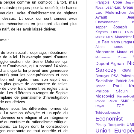
era perçue comme un complot : à tort, mais
François Copé
Jean
Jean-Luc Gréau
catastrophiques pour la société, de haines
Rosa
Luc Mélenchon
Je
aveugles, voire d’établissement de régimes
Ayrault
Jea
 le dessus. Et ceux qui sont censés avoir
Chevènement
J
ables mécanismes en jeu sont d’autant plus
Joseph St
Tepper
naïf, de les avoir laissé dériver.
Keynes
LIBOR
Louis
Maastricht
MES
M'PEP
sme :
Le Pen
Mario Draghi
Allais
Milton Fr
Monsanto
Morad el
s de bien social : copinage, népotisme,
e de la loi. Un exemple parmi d’autres
Muhammad Yunus
gglomération de Seine Défense qui
Ni
Dupont-Aignan
 et Courbevoie, qui a nommé 14 vice-
Sarkozy
hant que la loi prévoit une généreuse
OGM
uts) pour les vice-présidents et non
Berruyer
PSA
Palesti
ction est légale, mais son esprit est
Socialiste
Patrick Art
urs plus grave de commettre de telles
Paul Kr
Jorion
e de violer franchement les règles : à la
Philippe Séguin
isie. Les différents ouvrages de Sophie
Moscovici
Pierre-Noë
plaire de journalisme d’investigation
SMIC
Robert Reich
de ces dérives.
TCE
Royal
ique, sous les différentes formes du
e). La version dévoyée et usurpée du
Tchécoslovaquie
, devenue une religion et un intégrisme
Economist
né au contraire du rationalisme critique,
UM
Piketty
Tocqueville
ations. La façon dont la construction
Union Europé
çon croissante de tout contrôle et de