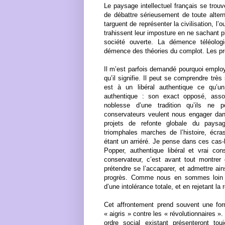
Le paysage intellectuel français se trou
de débattre sérieusement de toute alter
targuent de représenter la civilisation, l
trahissent leur imposture en ne sachant p
société ouverte. La démence téléologi
démence des théories du complot. Les proc
Il m’est parfois demandé pourquoi employ
qu’il signifie. Il peut se comprendre trè
est à un libéral authentique ce qu’u
authentique : son exact opposé, assor
noblesse d’une tradition qu’ils ne p
conservateurs veulent nous engager dan
projets de refonte globale du paysa
triomphales marches de l’histoire, écr
étant un arriéré. Je pense dans ces cas-
Popper, authentique libéral et vrai con
conservateur, c’est avant tout montrer 
prétendre se l’accaparer, et admettre ai
progrès. Comme nous en sommes loin a
d’une intolérance totale, et en rejetant la
Cet affrontement prend souvent une form
« aigris » contre les « révolutionnaires »
ordre social existant présenteront t