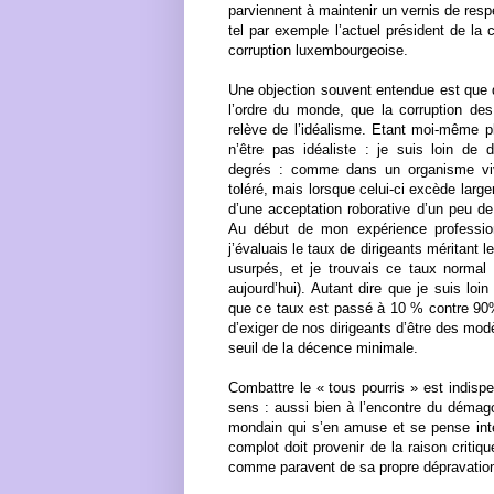
parviennent à maintenir un vernis de resp
tel par exemple l’actuel président de la
corruption luxembourgeoise.
Une objection souvent entendue est que de
l’ordre du monde, que la corruption des 
relève de l’idéalisme. Etant moi-même pl
n’être pas idéaliste : je suis loin de 
degrés : comme dans un organisme viva
toléré, mais lorsque celui-ci excède large
d’une acceptation roborative d’un peu de
Au début de mon expérience professionn
j’évaluais le taux de dirigeants méritant 
usurpés, et je trouvais ce taux normal e
aujourd’hui). Autant dire que je suis loi
que ce taux est passé à 10 % contre 90%,
d’exiger de nos dirigeants d’être des mo
seuil de la décence minimale.
Combattre le « tous pourris » est indisp
sens : aussi bien à l’encontre du démago
mondain qui s’en amuse et se pense intel
complot doit provenir de la raison critiq
comme paravent de sa propre dépravatio