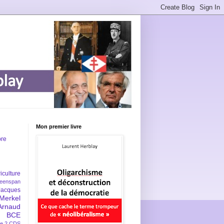
Mon premier livre
bre
iculture
eenspan
Jacques
Merkel
Arnaud
BCE
e 2
CDS