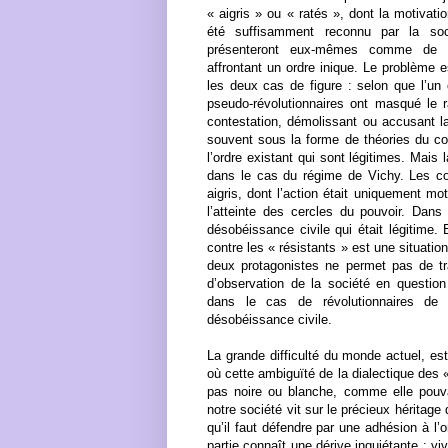
« aigris » ou « ratés », dont la motivat
été suffisamment reconnu par la soc
présenteront eux-mêmes comme de cou
affrontant un ordre inique. Le problème 
les deux cas de figure : selon que l’un
pseudo-révolutionnaires ont masqué le r
contestation, démolissant ou accusant la
souvent sous la forme de théories du co
l’ordre existant qui sont légitimes. Mai
dans le cas du régime de Vichy. Les coll
aigris, dont l’action était uniquement moti
l’atteinte des cercles du pouvoir. Dans 
désobéissance civile qui était légitime. 
contre les « résistants » est une situatio
deux protagonistes ne permet pas de tra
d’observation de la société en question
dans le cas de révolutionnaires de 
désobéissance civile.
La grande difficulté du monde actuel, es
où cette ambiguïté de la dialectique des «
pas noire ou blanche, comme elle pouvai
notre société vit sur le précieux héritage
qu’il faut défendre par une adhésion à l’
partie connaît une dérive inquiétante : vi