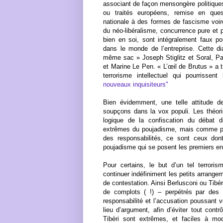
associant de façon mensongère politiques 
ou traités européens, remise en ques
nationale à des formes de fascisme voi
du néo-libéralisme, concurrence pure et
bien en soi, sont intégralement faux po
dans le monde de l’entreprise. Cette di
même sac » Joseph Stiglitz et Soral, Pa
et Marine Le Pen. « L’œil de Brutus » a t
terrorisme intellectuel qui pourrisse
nouveaux inquisiteurs"
Bien évidemment, une telle attitude d
soupçons dans la vox populi. Les théor
logique de la confiscation du débat d
extrêmes du poujadisme, mais comme pour
des responsabilités, ce sont ceux dont
poujadisme qui se posent les premiers e
Pour certains, le but d’un tel terrorism
continuer indéfiniment les petits arrange
de contestation. Ainsi Berlusconi ou Tibér
de complots ( !) – perpétrés par des
responsabilité et l’accusation poussant 
lieu d’argument, afin d’éviter tout cont
Tibéri sont extrêmes, et faciles à mo