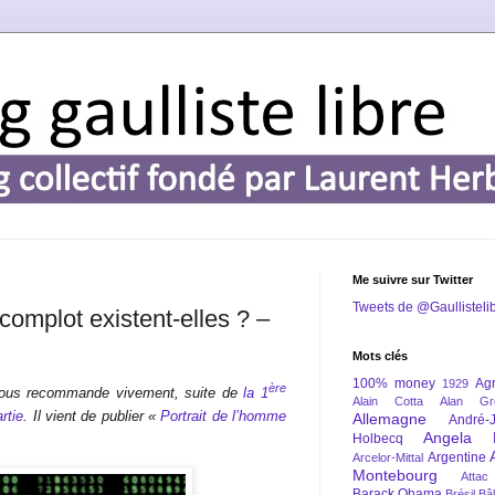
Me suivre sur Twitter
Tweets de @Gaullisteli
complot existent-elles ? –
Mots clés
100% money
Agr
1929
ère
 vous recommande vivement, suite de
la
1
Alain Cotta
Alan Gr
rtie
. Il vient de publier «
Portrait de l’homme
Allemagne
André-
Angela 
Holbecq
Argentine
Arcelor-Mittal
Montebourg
Attac
Barack Obama
Brésil
Bâl