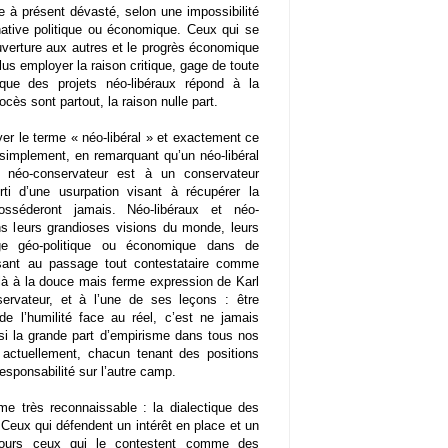
ve à présent dévasté, selon une impossibilité
native politique ou économique. Ceux qui se
’ouverture aux autres et le progrès économique
lus employer la raison critique, gage de toute
que des projets néo-libéraux répond à la
ès sont partout, la raison nulle part.
er le terme « néo-libéral » et exactement ce
s simplement, en remarquant qu’un néo-libéral
n néo-conservateur est à un conservateur
ti d’une usurpation visant à récupérer la
osséderont jamais. Néo-libéraux et néo-
s leurs grandioses visions du monde, leurs
ge géo-politique ou économique dans de
asant au passage tout contestataire comme
là à la douce mais ferme expression de Karl
servateur, et à l’une de ses leçons : être
de l’humilité face au réel, c’est ne jamais
nsi la grande part d’empirisme dans tous nos
ctuellement, chacun tenant des positions
 responsabilité sur l’autre camp.
e très reconnaissable : la dialectique des
. Ceux qui défendent un intérêt en place et un
oujours ceux qui le contestent comme des