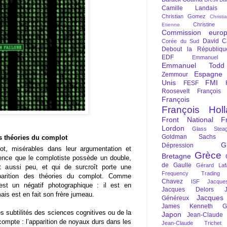
Camille Landais
Christian Gomez
Christi
Christine 
Etienne
Commission euro
David C
Corée du Sud
Debout la Républiqu
EDF
Emmanuel
Emmanuel Todd
Espagne
Zemmour
Unis
FMI
FESF
Roosevelt
François
François Fi
François Hol
Front National
F
Lordon
Glass Steag
Goldman Sachs
s théories du complot
G
Dépression
ot, misérables dans leur argumentation et
Grèce
Bretagne
ience que le complotiste possède un double,
de Gaulle
Gérard Laf
ut aussi peu, et qui de surcroît porte une
Frequency Trading
pparition des théories du complot. Comme
Chavez
ISF
Jacque
st un négatif photographique : il est en
Jacques Delors
ais est en fait son frère jumeau.
Jacques
Généreux
James Kenneth Gal
es subtilités des sciences cognitives ou de la
Japon
Jean-Claude
compte : l’apparition de noyaux durs dans les
Jean-Claude Trichet