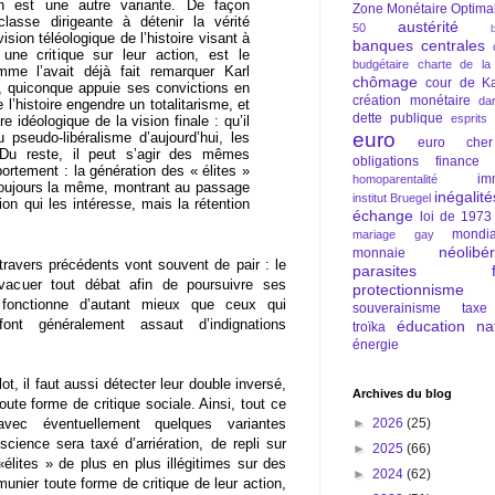
n est une autre variante. De façon
Zone Monétaire Optima
classe dirigeante à détenir la vérité
austérité
50
sion téléologique de l’histoire visant à
banques centrales
une critique sur leur action, est le
budgétaire
charte de la
me l’avait déjà fait remarquer Karl
chômage
cour de Ka
 quiconque appuie ses convictions en
création monétaire
da
e l’histoire engendre un totalitarisme, et
dette publique
esprits
re idéologique de la vision finale : qu’il
euro
pseudo-libéralisme d’aujourd’hui, les
euro cher
u reste, il peut s’agir des mêmes
obligations
finance
ortement : la génération des « élites »
im
homoparentalité
oujours la même, montrant au passage
inégalité
institut Bruegel
on qui les intéresse, mais la rétention
échange
loi de 1973
mondia
mariage gay
néolibé
monnaie
 travers précédents vont souvent de pair : le
parasites fi
vacuer tout débat afin de poursuivre ses
protectionnisme
fonctionne d’autant mieux que ceux qui
souverainisme
taxe
ont généralement assaut d’indignations
éducation nat
troïka
énergie
t, il faut aussi détecter leur double inversé,
Archives du blog
ute forme de critique sociale. Ainsi, tout ce
►
2026
(25)
vec éventuellement quelques variantes
ience sera taxé d’arriération, de repli sur
►
2025
(66)
«élites » de plus en plus illégitimes sur des
►
2024
(62)
unier toute forme de critique de leur action,