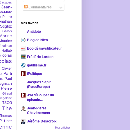
-Jacques
Jean-
Commentaires
an-Marc
n-Pierre
onathan
Mes favoris
iglitz
 Gallois
Antidote
Marine
Blog de Nico
Maurice
iedman
Eco(dé)mystificateur
 Hallab
Nicolas
Frédéric Lordon
colas
gaullisme.fr
Olivier
Parti
ne
iPolitique
us
Paul
Jacques Sapir
ugman
(RussEurope)
Pierre
l Giraud
J'ai dû louper un
Ségolène
épisode...
TSCG
The
Jean-Pierre
Chevènement
Thomas
P
Uber
Jérôme Delacroix
enne
Tout afficher