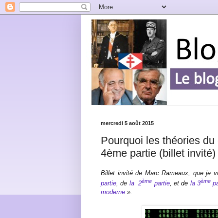
mercredi 5 août 2015
Pourquoi les théories du 
4ème partie (billet invité)
Billet invité de Marc Rameaux, que je
ème
ème
partie
, de
la
2
partie
, et
de
la 3
pa
moderne
».