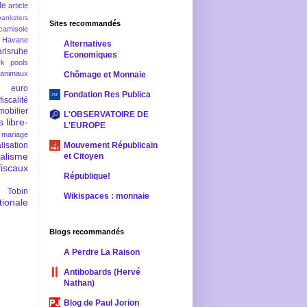
le
article
banksters
Sites recommandés
camisole
 Havane
Alternatives
rlsruhe
Economiques
rk pools
 animaux
Chômage et Monnaie
euro
Fondation Res Publica
fiscalité
mobilier
L'OBSERVATOIRE DE
s
libre-
L'EUROPE
mariage
lisation
Mouvement Républicain
ralisme
et Citoyen
scaux
République!
 Tobin
Wikispaces : monnaie
ionale
Blogs recommandés
A Perdre La Raison
Antibobards (Hervé
Nathan)
Blog de Paul Jorion