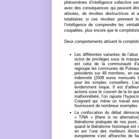
phénomènes d’intelligence collective s
avec des conséquences qui peuvent être 
attisées, de révoltes destructrices et 
totalitaires si ces révoltes prennent
l’intelligence de comprendre les vérit
coupables, plus encore que le complotiste 
Deux comportements attisent le comploti
Les différentes variantes de l’abu
octroi de privilèges sous le masqu
est celui de la communauté d’a
regroupe les communes de Puteaux
présidents sur 48 membres, en sac
indemnité (2508 euros mensuels br
pour les simples conseillers. L’a
évidemment inique. Il est d’aille
actions sous le couvert de la loi qu
malhonnêteté, l’on rajoute l’hypocr
Coignard qui mène un travail exem
fournissent de nombreux exemples 
La confiscation du débat démocrat
« TINA » (there is no alternativ
libéralisme pratiquée de nos jours
quand le libéralisme historique est 
en est l’une des meilleurs illustr
européenne s’est affranchie de fa