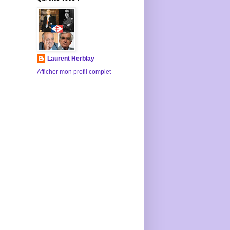
Laurent Herblay
Afficher mon profil complet