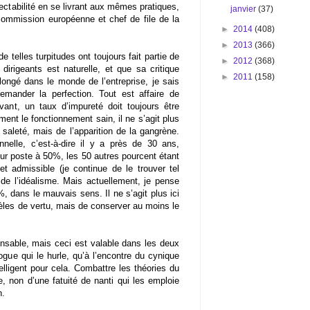
ectabilité en se livrant aux mêmes pratiques,
janvier
(37)
 commission européenne et chef de file de la
►
2014
(408)
►
2013
(366)
 telles turpitudes ont toujours fait partie de
►
2012
(368)
dirigeants est naturelle, et que sa critique
►
2011
(158)
ongé dans le monde de l’entreprise, je sais
demander la perfection. Tout est affaire de
nt, un taux d’impureté doit toujours être
ment le fonctionnement sain, il ne s’agit plus
 saleté, mais de l’apparition de la gangrène.
elle, c’est-à-dire il y a près de 30 ans,
leur poste à 50%, les 50 autres pourcent étant
t admissible (je continue de le trouver tel
n de l’idéalisme. Mais actuellement, je pense
 dans le mauvais sens. Il ne s’agit plus ici
dèles de vertu, mais de conserver au moins le
ensable, mais ceci est valable dans les deux
gue qui le hurle, qu’à l’encontre du cynique
ligent pour cela. Combattre les théories du
ue, non d’une fatuité de nanti qui les emploie
n.