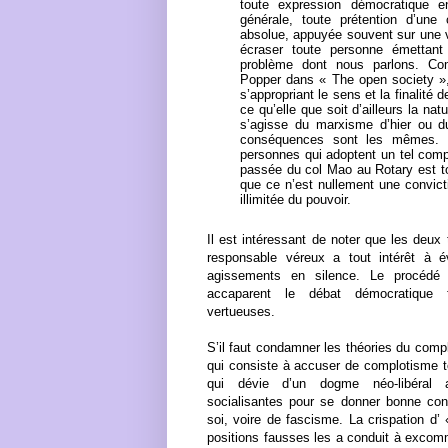
toute expression démocratique e
générale, toute prétention d’une 
absolue, appuyée souvent sur une vi
écraser toute personne émettant 
problème dont nous parlons. Com
Popper dans « The open society »,
s’appropriant le sens et la finalité d
ce qu’elle que soit d’ailleurs la natu
s’agisse du marxisme d’hier ou du 
conséquences sont les mêmes. D
personnes qui adoptent un tel comp
passée du col Mao au Rotary est t
que ce n’est nullement une convicti
illimitée du pouvoir.
Il est intéressant de noter que les deux
responsable véreux a tout intérêt à é
agissements en silence. Le procédé 
accaparent le débat démocratique f
vertueuses.
S’il faut condamner les théories du complo
qui consiste à accuser de complotisme to
qui dévie d’un dogme néo-libéral a
socialisantes pour se donner bonne consc
soi, voire de fascisme. La crispation d’ 
positions fausses les a conduit à excomm