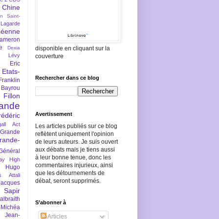
Chine
an Saint-
Lagarde
péenne
ameron
e
Dexia
disponible en cliquant sur la
 Lévy
couverture
Eric
Etats-
Rechercher dans ce blog
Franklin
 Bayrou
llon
lande
Avertissement
rédéric
all Act
Les articles publiés sur ce blog
Grande
reflètent uniquement l'opinion
rande-
de leurs auteurs. Je suis ouvert
aux débats mais je tiens aussi
Général
à leur bonne tenue, donc les
ay
High
commentaires injurieux, ainsi
Hugo
que les détournements de
s Attali
débat, seront supprimés.
Jacques
 Sapir
braith
S’abonner à
 Michéa
Jean-
Articles