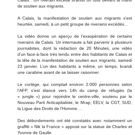
Calais : Un riverain excédé brandit un fusil devant la manif
de soutien aux migrants.
A Calais, la manifestation de soutien aux migrants s'est
heurtée, samedi, à un petit groupe de riverains excédés...
La vidéo donne un aperçu de l’exaspération de certains
riverains de Calais. Un internaute a fait parvenir à plusieurs
journalistes, dont la rédaction de 20 Minutes, une vidéo
d’un face-à-face très tendu entre des habitants de Calais et
la tête de la manifestation de soutien aux migrants, samedi
23 janvier. L’un des habitants a même, un temps, brandi
une carabine avant de se laisser raisonner.
Le cortège, qui comptait environ 2.000 personnes selon
l’AFP, s’est élancé vers 14h du camp de réfugiés (la
« jungle ») pour rejoindre le centre-ville, soutenu par le
Nouveau Parti Anticapitaliste, le Mrap, EELV, la CGT, SUD,
la Ligue des Droits de l’Homme….
Des débordements ont été constatés avec notamment un
graffiti « Nik la France » apposé sur la statue de Charles et
Yvonne de Gaulle.