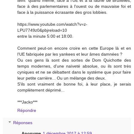
teint" quand même, face à l'UE et à la faune de Bruxelles,
face à des parlementaires à l'ouest ou de mauvaise foi et
face à la puissance écrasante des gros lobbies.
https://www.youtube.com/watch?v=z-
LPU7749z0&pbjreload=10
entre la minute 5:00 et 18:00.
Comment peut-on encore croire en cette Europe là et en
l'UE fabriquée par les yankees et leur âmes damnées ?
Ou ces gens là sont des sortes de Dom Quichotte des
temps modernes, d'une naïveté absolue, ou ils sont très
cyniques et ne se débattent dans le système que pour faire
leur petite carrière... Ou un mélange des deux.
S'ils sont vraiment de bonne foi, à leur place, je serais
complètement déprimé...
***Jacko***
Répondre
Réponses
Anonyme
1 décembre 2017 à 12:59