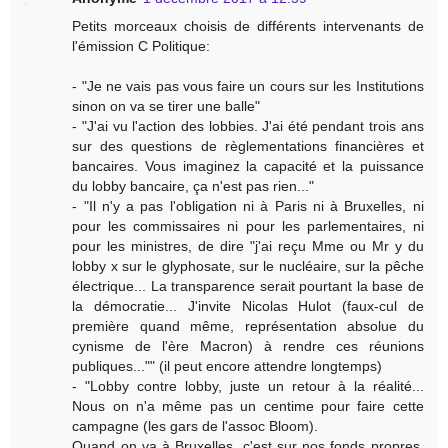
Petits morceaux choisis de différents intervenants de
l'émission C Politique:
- "Je ne vais pas vous faire un cours sur les Institutions
sinon on va se tirer une balle"
- "J'ai vu l'action des lobbies. J'ai été pendant trois ans
sur des questions de règlementations financières et
bancaires. Vous imaginez la capacité et la puissance
du lobby bancaire, ça n'est pas rien..."
- "Il n'y a pas l'obligation ni à Paris ni à Bruxelles, ni
pour les commissaires ni pour les parlementaires, ni
pour les ministres, de dire "j'ai reçu Mme ou Mr y du
lobby x sur le glyphosate, sur le nucléaire, sur la pêche
électrique... La transparence serait pourtant la base de
la démocratie... J'invite Nicolas Hulot (faux-cul de
première quand même, représentation absolue du
cynisme de l'ère Macron) à rendre ces réunions
publiques..."" (il peut encore attendre longtemps)
- "Lobby contre lobby, juste un retour à la réalité...
Nous on n'a même pas un centime pour faire cette
campagne (les gars de l'assoc Bloom).
Quand on va à Bruxelles, c'est sur nos fonds propres.