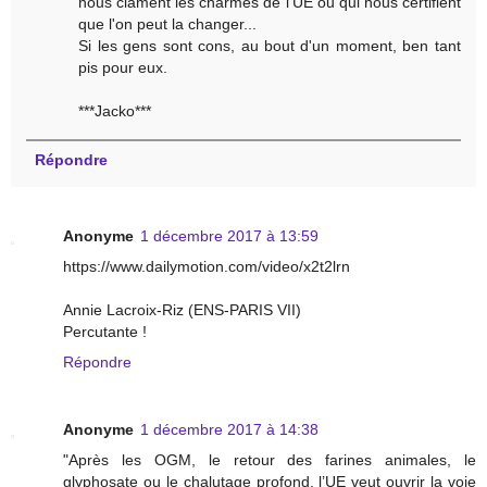
nous clament les charmes de l'UE ou qui nous certifient
que l'on peut la changer...
Si les gens sont cons, au bout d'un moment, ben tant
pis pour eux.
***Jacko***
Répondre
Anonyme
1 décembre 2017 à 13:59
https://www.dailymotion.com/video/x2t2lrn
Annie Lacroix-Riz (ENS-PARIS VII)
Percutante !
Répondre
Anonyme
1 décembre 2017 à 14:38
"Après les OGM, le retour des farines animales, le
glyphosate ou le chalutage profond, l’UE veut ouvrir la voie