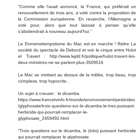
"Comme elle l’avait annoncé, la France, qui préférait un
renouvellement de trois ans, a voté contre la proposition de
la Commission européenne. En revanche, l’Allemagne a
voté pour, alors que tout laissait à penser qu’elle
s’abstiendrait à nouveau aujourd’hui."
Le Enmemetempstisme du Mac est en marche ! Relire La
société du spectacle de Debord et voir le cirque entre Hulot
et Travert : http://www.lejdd.fr/politique/hulot-travert-les-
deux-ministres-ne-se-parlent-plus-3509516
Le Mac se mettant au dessus de la mêlée, trop beau, trop
complexe, trop hypocrite...
Un sujet à creuser : le dicamba.
https://www.francetvinfo.fr/monde/environnement/pesticides
/glyphosate/trois-questions-sur-le-dicamba-le-tres-puissant-
herbicide-qui-pourrait-remplacer-le-
glyphosate_2459492.html
"Trois questions sur le dicamba, le (très) puissant herbicide
qui pourrait remplacer le glyphosate.