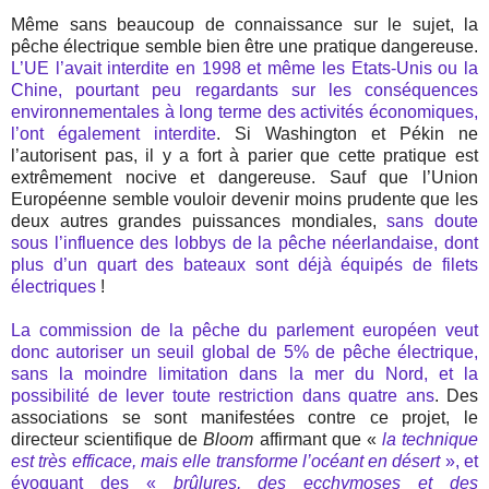
Même sans beaucoup de connaissance sur le sujet, la
pêche électrique semble bien être une pratique dangereuse.
L’UE l’avait interdite en 1998 et même les Etats-Unis ou la
Chine, pourtant peu regardants sur les conséquences
environnementales à long terme des activités économiques,
l’ont également interdite
. Si Washington et Pékin ne
l’autorisent pas, il y a fort à parier que cette pratique est
extrêmement nocive et dangereuse. Sauf que l’Union
Européenne semble vouloir devenir moins prudente que les
deux autres grandes puissances mondiales,
sans doute
sous l’influence des lobbys de la pêche néerlandaise, dont
plus d’un quart des bateaux sont déjà équipés de filets
électriques
!
La commission de la pêche du parlement européen veut
donc autoriser un seuil global de 5% de pêche électrique,
sans la moindre limitation dans la mer du Nord, et la
possibilité de lever toute restriction dans quatre ans
. Des
associations se sont manifestées contre ce projet, le
directeur scientifique de
Bloom
affirmant que «
la technique
est très efficace, mais elle transforme l’océant en désert
», et
évoquant des «
brûlures, des ecchymoses et des