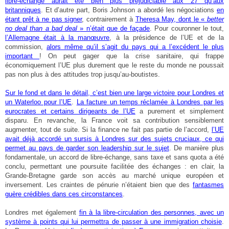
libre-échange aurait été bien plus préjudiciable aux 27 qu’aux
britanniques
. Et d’autre part, Boris Johnson a abordé les négociations
en
étant prêt à ne pas signer
, contrairement à
Theresa May, dont le «
better
no deal than a bad deal
» n’était que de façade
. Pour couronner le tout,
l’Allemagne était à la manœuvre
, à la présidence de l’UE et de la
commission,
alors même qu’il s’agit du pays qui a l’excédent le plus
important
! On peut gager que la crise sanitaire, qui frappe
économiquement l’UE plus durement que le reste du monde ne poussait
pas non plus à des attitudes trop jusqu’au-boutistes.
Sur le fond et dans le détail, c’est bien une large victoire pour Londres et
un Waterloo pour l’UE
.
La facture un temps réclamée à Londres par les
eurocrates et certains dirigeants de l’UE
a purement et simplement
disparu. En revanche, la France voit sa contribution sensiblement
augmenter, tout de suite. Si la finance ne fait pas partie de l’accord,
l’UE
avait déjà accordé un sursis à Londres sur des sujets cruciaux, ce qui
permet au pays de garder son leadership sur le sujet
. De manière plus
fondamentale, un accord de libre-échange, sans taxe et sans quota a été
conclu, permettant une poursuite facilitée des échanges : en clair, la
Grande-Bretagne garde son accès au marché unique européen et
inversement. Les craintes de pénurie n’étaient bien que des
fantasmes
guère crédibles dans ces circonstances
.
Londres met également
fin à la libre-circulation des personnes, avec un
système à points qui lui permettra de passer à une immigration choisie
.