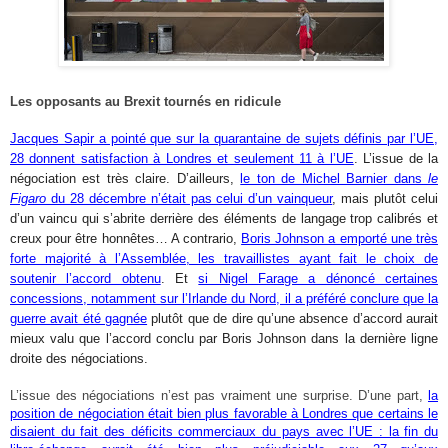
Les opposants au Brexit tournés en ridicule
Jacques Sapir a pointé que sur la quarantaine de sujets définis par l’UE,
28 donnent satisfaction à Londres et seulement 11 à l’UE
. L’issue de la
négociation est très claire. D’ailleurs,
le ton de Michel Barnier dans
le
Figaro
du 28 décembre n’était pas celui d’un vainqueur
, mais plutôt celui
d’un vaincu qui s’abrite derrière des éléments de langage trop calibrés et
creux pour être honnêtes… A contrario,
Boris Johnson a emporté une très
forte majorité à l’Assemblée, les travaillistes ayant fait le choix de
soutenir l’accord obtenu
. Et
si Nigel Farage a dénoncé certaines
concessions, notamment sur l’Irlande du Nord, il a préféré conclure que la
guerre avait été gagnée
plutôt que de dire qu’une absence d’accord aurait
mieux valu que l’accord conclu par Boris Johnson dans la dernière ligne
droite des négociations.
L’issue des négociations n’est pas vraiment une surprise. D’une part,
la
position de négociation était bien plus favorable à Londres que certains le
disaient du fait des déficits commerciaux du pays avec l’UE : la fin du