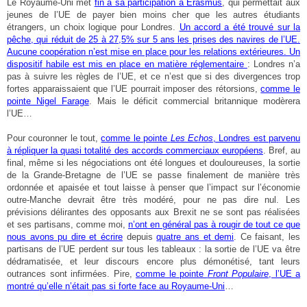
Le Royaume-Uni met
fin à sa participation à Erasmus
, qui permettait aux
jeunes de l’UE de payer bien moins cher que les autres étudiants
étrangers, un choix logique pour Londres.
Un accord a été trouvé sur la
pêche, qui réduit de 25 à 27,5% sur 5 ans les prises des navires de l’UE.
Aucune coopération n’est mise en place pour les relations extérieures. Un
dispositif habile est mis en place en matière réglementaire
: Londres n’a
pas à suivre les règles de l’UE, et ce n’est que si des divergences trop
fortes apparaissaient que l’UE pourrait imposer des rétorsions,
comme le
pointe Nigel Farage
. Mais le déficit commercial britannique modèrera
l’UE…
Pour couronner le tout,
comme le pointe
Les Echos
, Londres est parvenu
à répliquer la quasi totalité des accords commerciaux européens
. Bref, au
final, même si les négociations ont été longues et douloureuses, la sortie
de la Grande-Bretagne de l’UE se passe finalement de manière très
ordonnée et apaisée et tout laisse à penser que l’impact sur l’économie
outre-Manche devrait être très modéré, pour ne pas dire nul. Les
prévisions délirantes des opposants aux Brexit ne se sont pas réalisées
et ses partisans, comme moi,
n’ont en général pas à rougir de tout ce que
nous avons pu dire et écrire
depuis
quatre ans et demi
. Ce faisant, les
partisans de l’UE perdent sur tous les tableaux : la sortie de l’UE va être
dédramatisée, et leur discours encore plus démonétisé, tant leurs
outrances sont infirmées. Pire,
comme le pointe
Front Populaire
, l’UE a
montré qu’elle n’était pas si forte face au Royaume-Uni
…