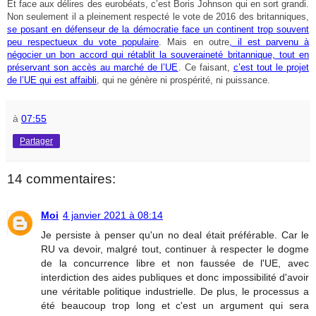
Et face aux délires des eurobéats, c’est Boris Johnson qui en sort grandi.
Non seulement il a pleinement respecté le vote de 2016 des britanniques,
se posant en défenseur de la démocratie face un continent trop souvent
peu respectueux du vote populaire
. Mais en outre
, il est parvenu à
négocier un bon accord qui rétablit la souveraineté britannique, tout en
préservant son accès au marché de l’UE
. Ce faisant,
c’est tout le projet
de l’UE qui est affaibli
, qui ne génère ni prospérité, ni puissance.
à
07:55
Partager
14 commentaires:
Moi
4 janvier 2021 à 08:14
Je persiste à penser qu'un no deal était préférable. Car le
RU va devoir, malgré tout, continuer à respecter le dogme
de la concurrence libre et non faussée de l'UE, avec
interdiction des aides publiques et donc impossibilité d'avoir
une véritable politique industrielle. De plus, le processus a
été beaucoup trop long et c'est un argument qui sera