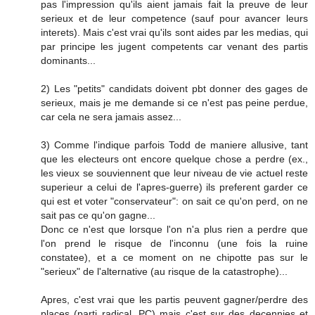
pas l'impression qu'ils aient jamais fait la preuve de leur
serieux et de leur competence (sauf pour avancer leurs
interets). Mais c'est vrai qu'ils sont aides par les medias, qui
par principe les jugent competents car venant des partis
dominants...
2) Les "petits" candidats doivent pbt donner des gages de
serieux, mais je me demande si ce n'est pas peine perdue,
car cela ne sera jamais assez...
3) Comme l'indique parfois Todd de maniere allusive, tant
que les electeurs ont encore quelque chose a perdre (ex.,
les vieux se souviennent que leur niveau de vie actuel reste
superieur a celui de l'apres-guerre) ils preferent garder ce
qui est et voter "conservateur": on sait ce qu'on perd, on ne
sait pas ce qu'on gagne...
Donc ce n'est que lorsque l'on n'a plus rien a perdre que
l'on prend le risque de l'inconnu (une fois la ruine
constatee), et a ce moment on ne chipotte pas sur le
"serieux" de l'alternative (au risque de la catastrophe)...
Apres, c'est vrai que les partis peuvent gagner/perdre des
places (parti radical, PC) mais c'est sur des decennies et