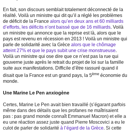
En fait, son discours semblait totalement déconnecté de la
réalité. Voilà un ministre qui dit qu’il a réglé les problèmes
de déficit de la France
alors qu’en deux ans et 60 milliards
d’efforts, les déficits n’ont baissé que de 16 milliards
. Voilà
un ministre qui annonce que la reprise est là, alors que le
pays est revenu en récession en 2013 ! Voilà un ministre qui
parle de solidarité avec la Grèce
alors que le chômage
atteint 27% et que le pays subit une crise monstrueuse
.
Voilà un ministre qui ose dire que ce n’est pas la rue qui
gouverne juste après le retrait du projet de loi sur la famille
suite aux manifestations. Difficile d’être rassuré quand il
ème
disait que la France est un grand pays, la 5
économie du
monde.
Une Marine Le Pen anxiogène
Certes, Marine Le Pen avait bien travaillé (s’égarant parfois
même dans des détails que les profanes ne maîtrisaient
pas : pas grand monde connaît Emmanuel Macron) et elle a
eu une réaction assez juste quand Pierre Moscovici a eu le
culot de parler de solidarité
à l’égard de la Grèce
. Si cette