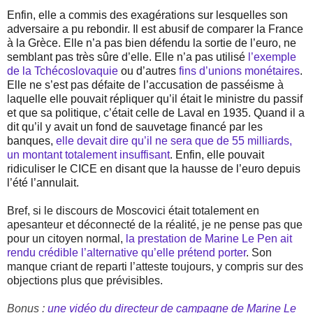
Enfin, elle a commis des exagérations sur lesquelles son
adversaire a pu rebondir. Il est abusif de comparer la France
à la Grèce. Elle n’a pas bien défendu la sortie de l’euro, ne
semblant pas très sûre d’elle. Elle n’a pas utilisé
l’exemple
de la Tchécoslovaquie
ou d’autres
fins d’unions monétaires
.
Elle ne s’est pas défaite de l’accusation de passéisme à
laquelle elle pouvait répliquer qu’il était le ministre du passif
et que sa politique, c’était celle de Laval en 1935. Quand il a
dit qu’il y avait un fond de sauvetage financé par les
banques,
elle devait dire qu’il ne sera que de 55 milliards,
un montant totalement insuffisant
. Enfin, elle pouvait
ridiculiser le CICE en disant que la hausse de l’euro depuis
l’été l’annulait.
Bref, si le discours de Moscovici était totalement en
apesanteur et déconnecté de la réalité, je ne pense pas que
pour un citoyen normal,
la prestation de Marine Le Pen ait
rendu crédible l’alternative qu’elle prétend porter
. Son
manque criant de reparti l’atteste toujours, y compris sur des
objections plus que prévisibles.
Bonus :
une vidéo du directeur de campagne de Marine Le