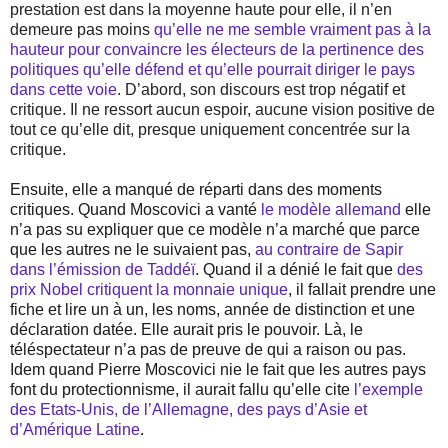
prestation est dans la moyenne haute pour elle, il n’en
demeure pas moins
qu’elle ne me semble vraiment pas à la
hauteur pour convaincre les électeurs de la pertinence des
politiques qu’elle défend et qu’elle pourrait diriger le pays
dans cette voie
. D’abord, son discours est trop négatif et
critique. Il ne ressort aucun espoir, aucune vision positive de
tout ce qu’elle dit, presque uniquement concentrée sur la
critique.
Ensuite, elle a manqué de réparti dans des moments
critiques. Quand Moscovici a vanté
le modèle allemand
elle
n’a pas su expliquer que ce modèle n’a marché que parce
que les autres ne le suivaient pas,
au contraire de Sapir
dans l’émission de Taddéï
. Quand il a dénié le fait que
des
prix Nobel critiquent la monnaie unique
, il fallait prendre une
fiche et lire un à un, les noms, année de distinction et une
déclaration datée. Elle aurait pris le pouvoir. Là, le
téléspectateur n’a pas de preuve de qui a raison ou pas.
Idem quand Pierre Moscovici nie le fait que les autres pays
font du protectionnisme, il aurait fallu qu’elle cite
l’exemple
des Etats-Unis, de l’Allemagne, des pays d’Asie et
d’Amérique Latine
.