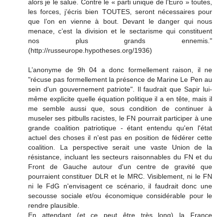
alors je le salue. Contre le « parti unique de l’Euro » toutes,
les forces, j’écris bien TOUTES, seront nécessaires pour
que l’on en vienne à bout. Devant le danger qui nous
menace, c’est la division et le sectarisme qui constituent
nos plus grands ennemis."
(http://russeurope.hypotheses.org/1936)
L’anonyme de 9h 04 a donc formellement raison, il ne
"récuse pas formellement la présence de Marine Le Pen au
sein d'un gouvernement patriote". Il faudrait que Sapir lui-
même explicite quelle équation politique il a en tête, mais il
me semble aussi que, sous condition de continuer à
museler ses pitbulls racistes, le FN pourrait participer à une
grande coalition patriotique - étant entendu qu'en l'état
actuel des choses il n'est pas en position de fédérer cette
coalition. La perspective serait une vaste Union de la
résistance, incluant les secteurs raisonnables du FN et du
Front de Gauche autour d'un centre de gravité que
pourraient constituer DLR et le MRC. Visiblement, ni le FN
ni le FdG n'envisagent ce scénario, il faudrait donc une
secousse sociale et/ou économique considérable pour le
rendre plausible.
En attendant (et ce peut être très long) la France