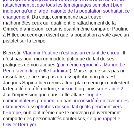
rattachement et que tous les témoignages semblent bien
indiquer qu’une large majorité de la population souhaitait ce
changement
. Du coup, comment ne pas trouver
malhonnêtes ceux qui qualifient le rattachement de la
Crimée d’annexion, certains osant même comparer Poutine
à Hitler, ou ceux qui disent que la population a voté avec un
pistolet sur la tempe.
Bien sûr,
Vladimir Poutine n’est pas un enfant de chœur
. Il
n’est pas pour moi un modèle politique du fait de ses
pratiques démocratiques (
j’ai même reproché à Marine Le
Pen d’avoir dit qu’elle l’admirait
). Mais si je ne suis pas un
russolâtre, je ne suis pas un russophobe non plus. Et
Jacques Sapir a bien remis à leur place ceux qui contestent
la légalité du référendum,
sur son blog
, puis
sur France 2
.
J’ai l’impression que dans cette affaire,
trop de
commentateurs prennent un parti inconsidéré en faveur des
ukrainiens russophobes du seul fait qu’ils penchent vers
l’Europe
, oubliant même que le nouveau gouvernement
comporte des personnalités douteuses,
ce que rappelle
Olivier Berruyer
.