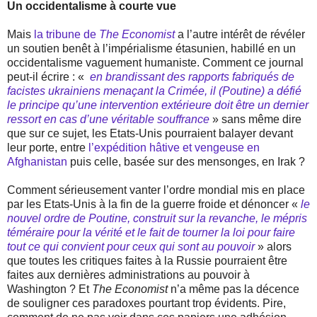
Un occidentalisme à courte vue
Mais
la tribune de
The Economist
a l’autre intérêt de révéler
un soutien benêt à l’impérialisme étasunien, habillé en un
occidentalisme vaguement humaniste. Comment ce journal
peut-il écrire : «
en brandissant des rapports fabriqués de
facistes ukrainiens menaçant la Crimée, il (Poutine) a défié
le principe qu’une intervention extérieure doit être un dernier
ressort en cas d’une véritable souffrance
» sans même dire
que sur ce sujet, les Etats-Unis pourraient balayer devant
leur porte, entre
l’expédition hâtive et vengeuse en
Afghanistan
puis celle, basée sur des mensonges, en Irak ?
Comment sérieusement vanter l’ordre mondial mis en place
par les Etats-Unis à la fin de la guerre froide et dénoncer «
le
nouvel ordre de Poutine, construit sur la revanche, le mépris
téméraire pour la vérité et le fait de tourner la loi pour faire
tout ce qui convient pour ceux qui sont au pouvoir
» alors
que toutes les critiques faites à la Russie pourraient être
faites aux dernières administrations au pouvoir à
Washington ? Et
The Economist
n’a même pas la décence
de souligner ces paradoxes pourtant trop évidents. Pire,