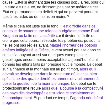
cause. Est-il si étonnant que les classes populaires, pour qui
un euro est un euro, ne finissent pas par se méfier de cet
Etat en permanence en déficit et qui ne parvient pourtant
pas à les aider, ou de moins en moins ?
Même si cela est juste sur le fond,
il est difficile dans ce
contexte de soutenir une relance budgétaire comme Paul
Krugman ou la fin de l’austérité
car il devient difficile de
croire que cela pourrait résoudre les problèmes, puisqu’ils
ne les ont pas réglés avant.
Malgré l’horreur des potions
amères infligées à la Grèce
, le vent actuel pousse dans ce
sens, s’appuyant aussi sur quelques exemples de
gaspillages encore moins acceptables aujourd’hui, étant
donnés les efforts faits par presque tout le monde. Le débat
sur la finance et la monnaie est au point mort,
alors qu’il
devrait se développer dans la zone euro où la crise bien
spécifique des quatre dernières années devrait amener à
poser la question de la monnaie unique
. Le débat sur le
protectionnisme recule
alors que la course à la compétitivité
des pays dits développés est suicidaire socialement et
économiquement.
Et pendant ce temps,
l’agenda néolibéral
progresse
.