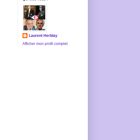
Laurent Herblay
Afficher mon profil complet