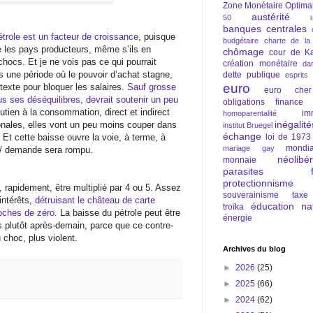
Zone Monétaire Optima
austérité
50
banques centrales
étrole est un facteur de croissance
, puisque
budgétaire
charte de la
e les pays producteurs, même s’ils en
chômage
cour de Ka
chocs. Et je ne vois pas ce qui pourrait
création monétaire
da
 une période où le pouvoir d’achat stagne,
dette publique
esprits
euro
étexte pour bloquer les salaires.
Sauf grosse
euro cher
ous ses déséquilibres, devrait soutenir un peu
obligations
finance
utien à la consommation, direct et indirect
im
homoparentalité
inégalité
ionales, elles vont un peu moins couper dans
institut Bruegel
échange
. Et cette baisse ouvre la voie, à terme, à
loi de 1973
mondia
mariage gay
re/ demande sera rompu.
néolibé
monnaie
parasites fi
protectionnisme
n, rapidement, être multiplié par 4 ou 5. Assez
souverainisme
taxe
’intérêts,
détruisant le château de carte
éducation nat
troïka
roches de zéro
. La baisse du pétrole peut être
énergie
is plutôt après-demain, parce que ce contre-
choc, plus violent.
Archives du blog
►
2026
(25)
►
2025
(66)
►
2024
(62)