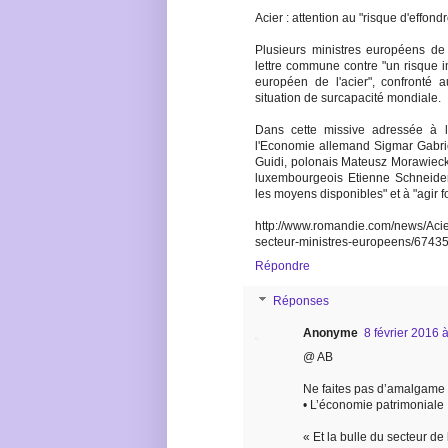
Acier : attention au "risque d'effon
Plusieurs ministres européens de
lettre commune contre "un risque i
européen de l'acier", confronté 
situation de surcapacité mondiale.
Dans cette missive adressée à 
l'Economie allemand Sigmar Gabrie
Guidi, polonais Mateusz Morawiecki,
luxembourgeois Etienne Schneider 
les moyens disponibles" et à "agir 
http://www.romandie.com/news/Acie
secteur-ministres-europeens/6743
Répondre
Réponses
Anonyme
8 février 2016 
@ AB
Ne faites pas d’amalgame 
• L’économie patrimoniale
« Et la bulle du secteur de 