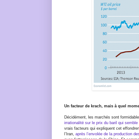
Un facteur de krach, mais à quel mome
Décidément, les marchés sont formidabl
irrationalité sur le prix du baril qui sembl
vrais facteurs qui expliquent cet effondre
l’Iran,
après l’envolée de la production de