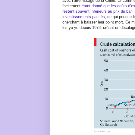
avec l’atterrissage de la Chine. Et comme 
facilement
étant donné que les coûts d’ex
restent souvent inférieurs au prix du bari
investissements passés
, ce qui pousse l
cherchant à baisser leur point mort. Ce ma
les yo-yo depuis 1973, créant un décalag