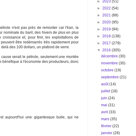
►
2023
(51)
►
2022
(54)
►
2021
(88)
►
2020
(95)
trole n'est pas près de remonter car l'Iran, la
►
2019
(94)
eur nominale du baril, des hivers de plus en plus
►
2018
(138)
croissance et, pour finir, les exploitations de
s peuvent être redémarrés très rapidement pour
►
2017
(279)
delà des 100 dollars, un plafond de verre.
▼
2016
(305)
décembre
(30)
 cause serait le pétrole, seulement une montée
tre bénéfique à l'économie des producteurs, donc
novembre
(30)
octobre
(19)
septembre
(21)
août
(14)
juillet
(18)
juin
(24)
mai
(31)
avril
(33)
 est aujourd'hui une gigantesque bulle, qui ne
mars
(35)
février
(22)
janvier
(28)