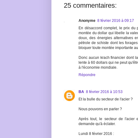
25 commentaires:
Anonyme
8 février 2016 à 09:17
En désaccord complet, le prix du pé
montée du dollar qui libelle la val
doux, des énergies alternatives en 
pétrole de schiste dont les forage
bloquer toute montée importante au 
Donc aucun krach financier dont la
lente à 60 dollars qui ne peut qu'ê
à l'économie mondiale.
Répondre
BA
8 février 2016 à 10:53
Et la bulle du secteur de l'acier ?
Nous pouvons en parler ?
Après tout, le secteur de l'acier
demande qu'à éclater.
Lundi 8 février 2016 :