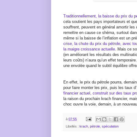
Traditionnellement, la baisse du prix du p
cela soutient les pays importateurs et qu
souffrent, peuvent en général amortir les 
remettre en cause ce shéma, surtout dans
même si la baisse de l’inflation est un pr
crise, la chute du prix du pétrole, avec t
la maigre croissance actuelle
. Mais ce so
(en améliorant les résultats des multinat
leurs coûts) n’aura qu’un effet temporaire
une envolée quand le subtil équilibre off
En effet, le prix du pétrole pourra, demai
pour faire monter les prix, puis les taux d
financier actuel, construit sur des taux p
la raison du prochain krach financier, ma
choc ouvre la voie, demain, à un nouveau 
à
07:55
Libellés :
krach
,
pétrole
,
spéculation