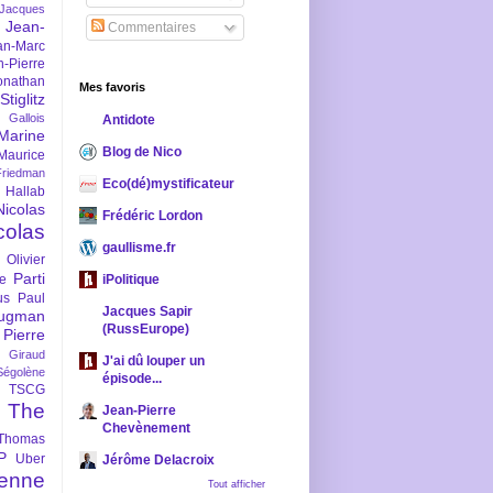
-Jacques
Jean-
Commentaires
an-Marc
n-Pierre
onathan
Mes favoris
iglitz
 Gallois
Antidote
Marine
Blog de Nico
Maurice
iedman
Eco(dé)mystificateur
 Hallab
Nicolas
Frédéric Lordon
colas
gaullisme.fr
Olivier
Parti
ne
iPolitique
us
Paul
Jacques Sapir
ugman
(RussEurope)
Pierre
l Giraud
J'ai dû louper un
Ségolène
épisode...
TSCG
The
Jean-Pierre
Chevènement
Thomas
P
Uber
Jérôme Delacroix
enne
Tout afficher