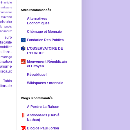
le
article
banksters
Sites recommandés
camisole
 Havane
Alternatives
rlsruhe
Economiques
rk pools
 animaux
Chômage et Monnaie
euro
Fondation Res Publica
fiscalité
mobilier
L'OBSERVATOIRE DE
s
libre-
L'EUROPE
mariage
lisation
Mouvement Républicain
ralisme
et Citoyen
scaux
République!
 Tobin
Wikispaces : monnaie
ionale
Blogs recommandés
A Perdre La Raison
Antibobards (Hervé
Nathan)
Blog de Paul Jorion