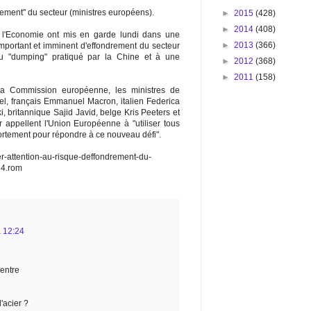
drement" du secteur (ministres européens).
►
2015
(428)
►
2014
(408)
 l'Economie ont mis en garde lundi dans une
►
2013
(366)
mportant et imminent d'effondrement du secteur
au "dumping" pratiqué par la Chine et à une
►
2012
(368)
►
2011
(158)
la Commission européenne, les ministres de
l, français Emmanuel Macron, italien Federica
 britannique Sajid Javid, belge Kris Peeters et
appellent l'Union Européenne à "utiliser tous
fortement pour répondre à ce nouveau défi".
r-attention-au-risque-deffondrement-du-
54.rom
à 12:24
entre
l'acier ?