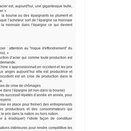
'acier est, aujourd'hui, une gigantesque bulle,
r. »
 de la bourse ou des épargnants se plument et
que l’acheteur sort de l’épargne sa monnaie
ir la monnaie dans l’épargne ce qui devient
cier : attention au "risque d'effondrement" du
ns). »
uction d’acier qui comme toute production est
a demande.
hine s’approvisionnait en occident et les prix
x anges aujourd’hui elle est productrice et
l’occident est en crise de production dans le
e.
ses de crise de chômages
e dans l’épargne (et non dans la bourse)
nts successif répétés d’année en année, pour
moyens
s mise en place pour freiner) des entreprenants
des producteurs et des consommateurs qui
 le prix dans la nation ou hors nation.
le à éradiquer) l’idiote façon de constituer
tions intérieures pour rendre compétitive les