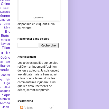
Chine
an Saint-
Lagarde
péenne
ameron
e
Dexia
disponible en cliquant sur la
 Lévy
couverture
Eric
Etats-
Rechercher dans ce blog
Franklin
 Bayrou
llon
lande
Avertissement
rédéric
all Act
Les articles publiés sur ce blog
Grande
reflètent uniquement l'opinion
rande-
de leurs auteurs. Je suis ouvert
aux débats mais je tiens aussi
Général
à leur bonne tenue, donc les
ay
High
commentaires injurieux, ainsi
Hugo
que les détournements de
s Attali
débat, seront supprimés.
Jacques
 Sapir
braith
S’abonner à
 Michéa
Jean-
Articles