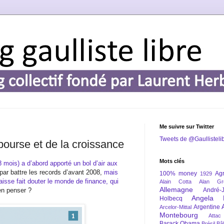
Me suivre sur Twitter
Tweets de @Gaullisteli
 bourse et de la croissance
Mots clés
 mois) a d’abord apporté un bol d’air aux
i par battre les records d’avant 2008,
mais
100% money
Agr
1929
aisse fait douter le monde de finance, qui
Alain Cotta
Alan Gr
Allemagne
en penser ?
André-
Angela 
Holbecq
Argentine
Arcelor-Mittal
Montebourg
Attac
Barack Obama
Brésil
Bâl