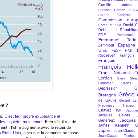
Camille Landais
Christian Gomez
Christi
Christine 
Etienne
Commission euro
David C
Corée du Sud
Debout la Républiqu
EDF
Emmanuel
Emmanuel Todd
Espagne
Zemmour
Unis
FMI
FESF
Roosevelt
François
François Fi
François Hol
Front National
F
Lordon
Glass Steag
Goldman Sachs
G
Dépression
Grèce
Bretagne
de Gaulle
Gérard Laf
nt ?
Frequency Trading
Chavez
ISF
Jacque
Jacques Delors
es.
C’est leur propre exubérance et
Jacques
Généreux
e les inquiéter maintenant
. Bien sûr, il y a de
James Kenneth Gal
ment : l’offre augmente avec le retour de
Japon
Jean-Claude
s Etats-Unis
, alors que la demande se tasse
Jean-Claude Trichet