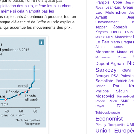
par le passé, l’offre ne s’ajuste pas
François Copé
Jean
ploitation des puits, même les plus chers,
Jean-Luc Gréau
Rosa
l, même si cela n’amortit pas les
Luc Mélenchon
Je
es exploitants à continuer à produire, tout en
Ayrault
Jea
nque d’élasticité de l’offre au prix explique
Chevènement
J
Joseph St
e, qui accentue les mouvements des prix.
Tepper
Keynes
LIBOR
Louis
Maastricht
MES
M'PEP
Le Pen
Mario Draghi
Allais
Milton Fr
Monsanto
Morad el
Muhammad Yunus
Ni
Dupont-Aignan
Sarkozy
OGM
Berruyer
PSA
Palesti
Socialiste
Patrick Art
Paul Kr
Jorion
Philippe Séguin
Moscovici
Pierre-Noë
SMIC
Robert Reich
TCE
Royal
Tchécoslovaquie
Economist
UM
Piketty
Tocqueville
Union Europé