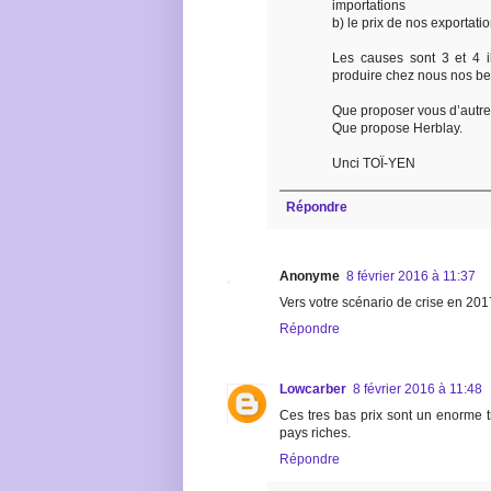
importations
b) le prix de nos exportati
Les causes sont 3 et 4 i
produire chez nous nos be
Que proposer vous d’autre
Que propose Herblay.
Unci TOÏ-YEN
Répondre
Anonyme
8 février 2016 à 11:37
Vers votre scénario de crise en 201
Répondre
Lowcarber
8 février 2016 à 11:48
Ces tres bas prix sont un enorme t
pays riches.
Répondre