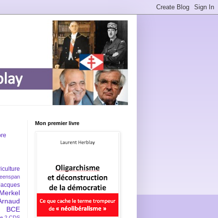
Mon premier livre
bre
iculture
eenspan
Jacques
Merkel
Arnaud
BCE
e 2
CDS