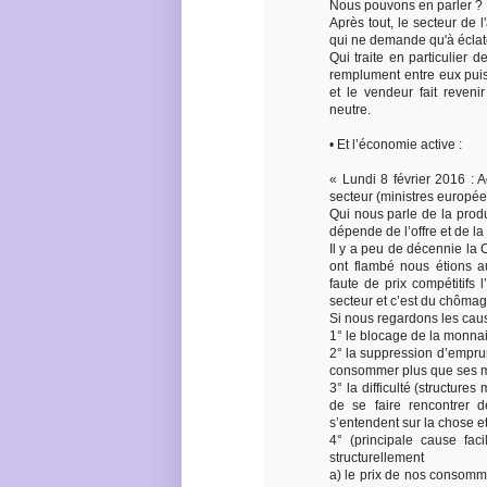
Nous pouvons en parler ?
Après tout, le secteur de l
qui ne demande qu'à éclate
Qui traite en particulier
remplument entre eux puis
et le vendeur fait reven
neutre.
• Et l’économie active :
« Lundi 8 février 2016 : A
secteur (ministres europée
Qui nous parle de la prod
dépende de l’offre et de l
Il y a peu de décennie la C
ont flambé nous étions au
faute de prix compétitifs 
secteur et c’est du chômag
Si nous regardons les cau
1° le blocage de la monnai
2° la suppression d’empru
consommer plus que ses 
3° la difficulté (structure
de se faire rencontrer 
s’entendent sur la chose et
4° (principale cause faci
structurellement
a) le prix de nos consomma