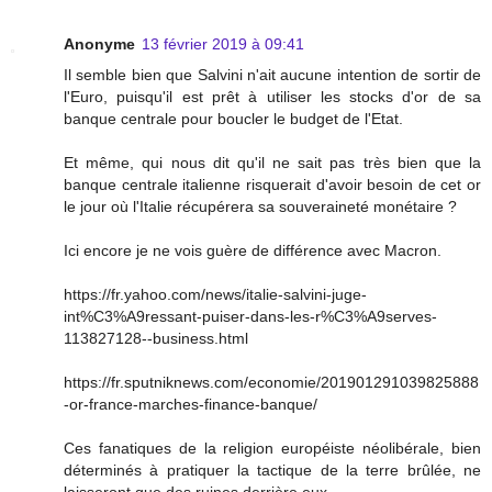
Anonyme
13 février 2019 à 09:41
Il semble bien que Salvini n'ait aucune intention de sortir de
l'Euro, puisqu'il est prêt à utiliser les stocks d'or de sa
banque centrale pour boucler le budget de l'Etat.
Et même, qui nous dit qu'il ne sait pas très bien que la
banque centrale italienne risquerait d'avoir besoin de cet or
le jour où l'Italie récupérera sa souveraineté monétaire ?
Ici encore je ne vois guère de différence avec Macron.
https://fr.yahoo.com/news/italie-salvini-juge-
int%C3%A9ressant-puiser-dans-les-r%C3%A9serves-
113827128--business.html
https://fr.sputniknews.com/economie/201901291039825888
-or-france-marches-finance-banque/
Ces fanatiques de la religion européiste néolibérale, bien
déterminés à pratiquer la tactique de la terre brûlée, ne
laisseront que des ruines derrière eux.