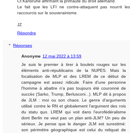
Cf.Karlsruhe affirmant la primauté du droit allemand.
Le fait que les LFI ne contre-attaquent pas nourrit les
raccourcis sur le souverainisme.
JZ
Répondre
Réponses
Anonyme
12 mai 2022 à 13:59
Je suis le premier à tirer à boulets rouges sur les
éléments anti-républicains de la NUPES. Mais la
focalisation de MLP et des LREM de ce début de
campagne est assez ridicule. Faire d'une personne
l'homme à abattre n'a pas toujours été couronné de
succès (Sarko, Trump, Berlusconi...). MLP dit à propos
de JLM : moi ou son chaos. Le genre d'arguments
utilisé contre le RN et globalement l'argument des rois
du statu quo. LREM qui voit dans l'eurofédéralisme
dont Berlin ne veut pas un plan anti-JLM? Un peu de
sérieux. Je pense que le danger JLM est surestimé:
son périmètre géographique est celui du reliquat de