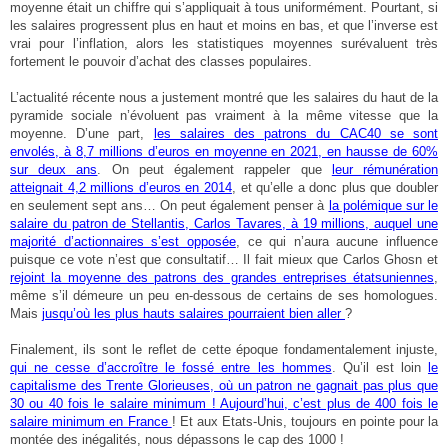
moyenne était un chiffre qui s’appliquait à tous uniformément. Pourtant, si
les salaires progressent plus en haut et moins en bas, et que l’inverse est
vrai pour l’inflation, alors les statistiques moyennes surévaluent très
fortement le pouvoir d’achat des classes populaires.
L’actualité récente nous a justement montré que les salaires du haut de la
pyramide sociale n’évoluent pas vraiment à la même vitesse que la
moyenne. D’une part,
les salaires des patrons du CAC40 se sont
envolés, à 8,7 millions d’euros en moyenne en 2021, en hausse de 60%
sur deux ans
. On peut également rappeler que
leur rémunération
atteignait 4,2 millions d’euros en 2014
, et qu’elle a donc plus que doubler
en seulement sept ans… On peut également penser à
la polémique sur le
salaire du patron de Stellantis, Carlos Tavares, à 19 millions, auquel une
majorité d’actionnaires s’est opposée
, ce qui n’aura aucune influence
puisque ce vote n’est que consultatif… Il fait mieux que Carlos Ghosn et
rejoint la moyenne des patrons des grandes entreprises étatsuniennes
,
même s’il démeure un peu en-dessous de certains de ses homologues.
Mais
jusqu’où les plus hauts salaires pourraient bien aller
?
Finalement, ils sont le reflet de cette époque fondamentalement injuste,
qui ne cesse d’accroître le fossé entre les hommes
. Qu’il est loin
le
capitalisme des Trente Glorieuses, où un patron ne gagnait pas plus que
30 ou 40 fois le salaire minimum ! Aujourd’hui, c’est plus de 400 fois le
salaire minimum en France
! Et aux Etats-Unis, toujours en pointe pour la
montée des inégalités, nous dépassons le cap des 1000 !