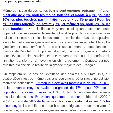
frappants, par leurs écarts.
Même au niveau du décile,
les écarts sont énormes puisque
l’inflation
n’est que de 2,3% pour les moins touchés, et monte à 6,3% pour les
10% les plus touchés par l’inflation des prix de l’énergie
!
Pour les
5% les plus touchés, on atteint 7,3%, et même 9,8% pour les 1% les
plus touchés
! Bref, l’inflation moyenne n’est qu’un indicateur assez
imparfait pour représenter la réalité. Quand le prix de biens ou services
qui pèsent nettement plus lourds dans le panier des classes populaires
s’envole, l’inflation moyenne est une indication très imparfaite. Mais plus
globalement, cela amène à se poser sérieusement la question de la
mesure de l’évolution du pouvoir d’achat, car une moyenne imparfaite
pour l’évolution des salaires et une moyenne tout aussi imparfaite de
l’inflation transforme la moyenne en chiffre purement théorique, qui peut
être très éloigné de la réalité de la grande majorité des Français.
On rappelera ici le cas de l’évolution des salaires aux Etats-Unis, sur
quatre décennies, ou même trois ans seulement, où la moyenne est bien
mauvaise conseillère.
Emmanuel Saez avait montré que de 1973 à 2012,
si les revenus moyens avaient progressé de 17%, pour 90% de la
population, ils avaient baissé de 13%
, du fait de l’envolée des revenus
des plus riches,
les 1% triplant quasiment les leurs
! Idem de 2009 à
2012,
où plus de 90% de la hausse des revenus était allée aux 1% les
mieux payés
. Le problème est que bien des dirigeants ou des analystes à
courte vue, s’arrêtent à ces moyennes imparfaites, faisant comme si une