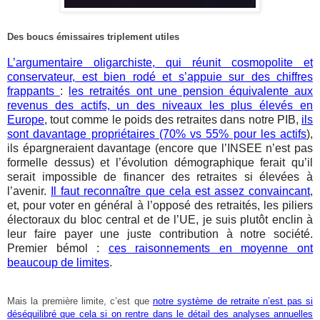
Des boucs émissaires triplement utiles
L’argumentaire oligarchiste, qui réunit cosmopolite et
conservateur, est bien rodé et s’appuie sur des chiffres
frappants
:
les retraités ont une pension équivalente aux
revenus des actifs, un des niveaux les plus élevés en
Europe
, tout comme le poids des retraites dans notre PIB,
ils
sont davantage propriétaires (70% vs 55% pour les actifs
),
ils épargneraient davantage (
encore que l’INSEE n’est pas
formelle dessus
) et l’évolution démographique ferait qu’il
serait impossible de financer des retraites si élevées à
l’avenir.
Il faut reconnaître que cela est assez convaincant
,
et, pour voter en général à l’opposé des retraités, les piliers
électoraux du bloc central et de l’UE, je suis plutôt enclin à
leur faire payer une juste contribution à notre société.
Premier bémol :
ces raisonnements en moyenne ont
beaucoup de limites
.
Mais la première limite, c’est que
notre système de retraite n’est pas si
déséquilibré que cela si on rentre dans le détail des analyses annuelles