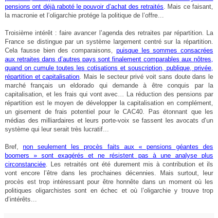
pensions ont déjà raboté le pouvoir d’achat des retraités
. Mais ce faisant,
la macronie et l’oligarchie protége la politique de l’offre…
Troisième intérêt : faire avancer l’agenda des retraites par répartition. La
France se distingue par un système largement centré sur la répartition.
Cela fausse bien des comparaisons,
puisque les sommes consacrées
aux retraites dans d’autres pays sont finalement comparables aux nôtres,
quand on cumule toutes les cotisations et souscription, publique, privée,
répartition et capitalisation
. Mais le secteur privé voit sans doute dans le
marché français un eldorado qui demande à être conquis par la
capitalisation, et les frais qui vont avec… La réduction des pensions par
répartition est le moyen de développer la capitalisation en complément,
un gisement de frais potentiel pour le CAC40. Pas étonnant que les
médias des milliardaires et leurs porte-voix se fassent les avocats d’un
système qui leur serait très lucratif…
Bref,
non seulement les procès faits aux « pensions géantes des
boomers » sont exagérés et ne résistent pas à une analyse plus
circonstanciée
. Les retraités ont été durement mis à contribution et ils
vont encore l’être dans les prochaines décennies. Mais surtout, leur
procès est trop intéressant pour être honnête dans un moment où les
politiques oligarchistes sont en échec et où l’oligarchie y trouve trop
d’intérêts…