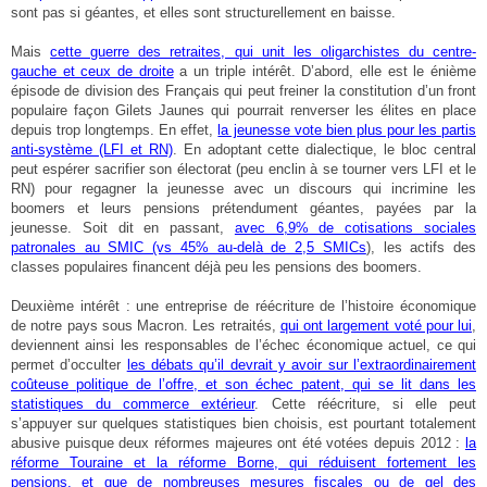
sont pas si géantes, et elles sont structurellement en baisse.
Mais
cette guerre des retraites, qui unit les oligarchistes du centre-
gauche et ceux de droite
a un triple intérêt. D’abord, elle est le énième
épisode de division des Français qui peut freiner la constitution d’un front
populaire façon Gilets Jaunes qui pourrait renverser les élites en place
depuis trop longtemps. En effet,
la jeunesse vote bien plus pour les partis
anti-système (LFI et RN)
. En adoptant cette dialectique, le bloc central
peut espérer sacrifier son électorat (peu enclin à se tourner vers LFI et le
RN) pour regagner la jeunesse avec un discours qui incrimine les
boomers et leurs pensions prétendument géantes, payées par la
jeunesse. Soit dit en passant,
avec 6,9% de cotisations sociales
patronales au SMIC (vs 45% au-delà de 2,5 SMICs
), les actifs des
classes populaires financent déjà peu les pensions des boomers.
Deuxième intérêt : une entreprise de réécriture de l’histoire économique
de notre pays sous Macron. Les retraités,
qui ont largement voté pour lui
,
deviennent ainsi les responsables de l’échec économique actuel, ce qui
permet d’occulter
les débats qu’il devrait y avoir sur l’extraordinairement
coûteuse politique de l’offre, et son échec patent, qui se lit dans les
statistiques du commerce extérieur
. Cette réécriture, si elle peut
s’appuyer sur quelques statistiques bien choisis, est pourtant totalement
abusive puisque deux réformes majeures ont été votées depuis 2012 :
la
réforme Touraine et la réforme Borne, qui réduisent fortement les
pensions, et que de nombreuses mesures fiscales ou de gel des