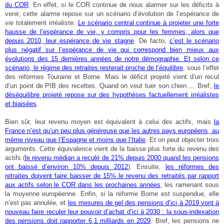
du COR
. En effet, si le COR continue de nous alarmer sur les déficits à
venir, cette alarme repose sur un scénario d’évolution de l’espérance de
vie totalement irréaliste.
Le scénario central continue à projeter une forte
hausse de l’espérance de vie, y compris pour les femmes, alors que
depuis 2010, leur espérance de vie stagne
. De facto,
c’est le scénario
plus négatif sur l’espérance de vie qui correspond bien mieux aux
évolutions des 15 dernières années de notre démographie. Et selon ce
scénario, le régime des retraites resterait proche de l’équilibre
, sous l’effet
des réformes Touraine et Borne. Mais le déficit projeté vient d’un recul
d’un point de PIB des recettes. Quand on veut tuer son chien…. Bref,
le
déséquilibre projeté repose sur des hypothèses factuellement irréalistes
et biaisées
.
Bien sûr, leur revenu moyen est équivalent à celui des actifs, mais
la
France n’est qu’un peu plus généreuse que les autres pays européens, au
même niveau que l’Espagne et moins que l’Italie
. Et on peut objecter trois
arguments. Cette équivalence vient de la baisse plus forte du revenu des
actifs (
le revenu médian a reculé de 21% depuis 2000 quand les pensions
ont baissé d’environ 10% depuis 2012
). Ensuite,
les réformes des
retraites doivent faire baisser de 15% le revenu des retraités par rapport
aux actifs selon le COR dans les prochaines années
, les ramenant sous
la moyenne européenne. Enfin, si la réforme Borne est suspendue, elle
n’est pas annulée, et
les mesures de gel des pensions d’ici à 2019 vont à
nouveau faire reculer leur pouvoir d’achat d’ici à 2030 : la sous-indexation
des pensions doit rapporter 6,1 milliards en 2029
. Bref, les pensions ne