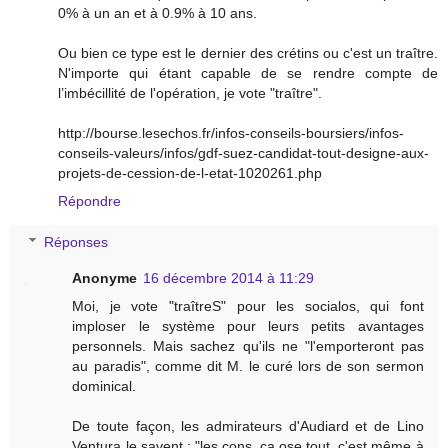
0% à un an et à 0.9% à 10 ans.
Ou bien ce type est le dernier des crétins ou c'est un traître.
N'importe qui étant capable de se rendre compte de
l’imbécillité de l'opération, je vote "traître".
http://bourse.lesechos.fr/infos-conseils-boursiers/infos-
conseils-valeurs/infos/gdf-suez-candidat-tout-designe-aux-
projets-de-cession-de-l-etat-1020261.php
Répondre
Réponses
Anonyme
16 décembre 2014 à 11:29
Moi, je vote "traîtreS" pour les socialos, qui font
imploser le système pour leurs petits avantages
personnels. Mais sachez qu'ils ne "l'emporteront pas
au paradis", comme dit M. le curé lors de son sermon
dominical.
De toute façon, les admirateurs d'Audiard et de Lino
Ventura le savent : "les cons, ça ose tout, c'est même à