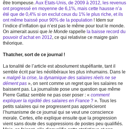
être trompeuse.
Aux Etats-Unis, de 2009 à 2012, les revenus
ont progressé en moyenne de 6,1%, mais cette hausse n’a
été que de 0,4% si on exclut ceux du 1% le plus riche, et ils
ont même baissé pour 90% de la population
! Idem sur
l’indice d’inflation qui n’est pas le même pour tout le monde.
On aimerait aussi que
le Monde
rappelle
la baisse record du
pouvoir d’achat en 2012
, ce qui relativise ce maigre gain
théorique.
Thatcher, sort de ce journal !
La tonalité de l’article est absolument stupéfiante, tant il
semble écrit par les néolibéraux les plus inhumains. Dans le
«
malgré la crise, la dynamique des salaires réels ne se
dément pas
», on sent comme un regret que les salaires ne
baissent pas. La journaliste pose une question que même
Pierre Gattaz semble ne pas oser poser : «
comment
expliquer la rigidité des salaires en France
?
». Tous les
petits salaires qui ne progressent pas apprécieront
l’humanisme de ce journal qui se veut une conscience
morale. Certes, elle explique ensuite que la progression
vient sans doute des suppressions de postes peu qualifiés.