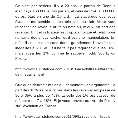
Ce n’est pas sérieux. Il y a 20 ans, le patron de Renault
était payé 150 000 euros par an, et celui de PSA, à 300 000
euros, était en une du Canard… La statistique que vous
évoquez me semble contestable car peu clair. Mieux vaut
raisonner en revenus bruts ou nets ou, mieux, en part des
revenus. Ici, cet indicateur est trop alambiqué et relatif pour
ne sans doute pas cacher qu’il est une manipulation. En
effet, il sous-estime sans doute grandement l’envolée des
inégalités aux USA. Et il ne faut pas regarder que les 10%,
mais aussi les 1%, comme le rappelle Todd, Stiglitz ou
Piketty.
http://www.gaullistelibre.com/2013/10/les-chiffres-effarants-
de-linegalite.html
Quelques chiffres simples qui démontent vos arguments : la
part des 10% les plus riches dans les revenus est passé de
30 à 35% à plus de 45%. Et celle des 1% est passée, de
mémoire de 7 à 18%. Et je vous renvoie au livre de Piketty
sur l’évolution en France :
http://www.gaullistelibre.com/2011/09/la-revolution-fiscale-