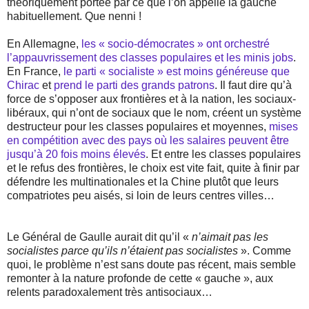
théoriquement portée par ce que l’on appelle la gauche
habituellement. Que nenni !
En Allemagne,
les « socio-démocrates » ont orchestré
l’appauvrissement des classes populaires et les minis jobs
.
En France,
le parti « socialiste » est moins généreuse que
Chirac
et
prend le parti des grands patrons
. Il faut dire qu’à
force de s’opposer aux frontières et à la nation, les sociaux-
libéraux, qui n’ont de sociaux que le nom, créent un système
destructeur pour les classes populaires et moyennes,
mises
en compétition avec des pays où les salaires peuvent être
jusqu’à 20 fois moins élevés
. Et entre les classes populaires
et le refus des frontières, le choix est vite fait, quite à finir par
défendre les multinationales et la Chine plutôt que leurs
compatriotes peu aisés, si loin de leurs centres villes…
Le Général de Gaulle aurait dit qu’il «
n’aimait pas les
socialistes parce qu’ils n’étaient pas socialistes
». Comme
quoi, le problème n’est sans doute pas récent, mais semble
remonter à la nature profonde de cette « gauche », aux
relents paradoxalement très antisociaux…