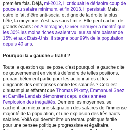
première fois. Déjà,
mi-2012, il critiquait le dérisoire coup de
pouce au salaire minimum, et fin 2013, il persistait
. Mais,
outre le fait d’être anti-social et digne de la droite la plus
bête, la moyenne n’est pas sans limite. Elle peut cacher de
grands écarts :
en Allemagne, Olivier Berruyer a montré que
les 30% les moins riches avaient vu leur salaire baisser de
15% et aux Etats-Unis, il stagne pour 99% de la population
depuis 40 ans
.
Pourquoi la « gauche » trahit ?
Toute la question qui se pose, c’est pourquoi la gauche dite
de gouvernement en vient à défendre de telles positions,
prenant bêtement partie pour les actionnaires et les
dirigeants des entreprises contre les salariés ? Cela est
d’autant plus effarant que
Thomas Piketty, Emmanuel Saez
et Camille Landais démontrent depuis des années
l’explosion des inégalités
. Derrière les moyennes, se
cachent, au mieux une stagnation des salaires de l’immense
majorité de la population, et une explosion des très hauts
salaires. Voilà qui devrait être un terreau politique fertile
pour une pensée politique progressiste et égalitaire,