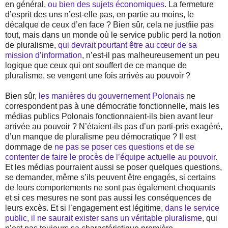
en général,
ou bien des sujets économiques
. La fermeture
d’esprit des uns n’est-elle pas, en partie au moins, le
décalque de ceux d’en face ? Bien sûr, cela ne justfiie pas
tout, mais dans un monde où le service public perd la notion
de pluralisme,
qui devrait pourtant être au cœur de sa
mission d’information
, n’est-il pas malheureusement un peu
logique que ceux qui ont souffert de ce manque de
pluralisme, se vengent une fois arrivés au pouvoir ?
Bien sûr,
les manières du gouvernement Polonais
ne
correspondent pas à une démocratie fonctionnelle, mais les
médias publics Polonais fonctionnaient-ils bien avant leur
arrivée au pouvoir ? N’étaient-ils pas d’un parti-pris exagéré,
d’un manque de pluralisme peu démocratique ? Il est
dommage de
ne pas se poser ces questions et de se
contenter de faire le procès de l’équipe actuelle au pouvoir
.
Et les médias pourraient aussi se poser quelques questions,
se demander, même s’ils peuvent être engagés, si certains
de leurs comportements ne sont pas également choquants
et si ces mesures ne sont pas aussi les conséquences de
leurs excès. Et si l’engagement est légitime,
dans le service
public, il ne saurait exister sans un véritable pluralisme
, qui