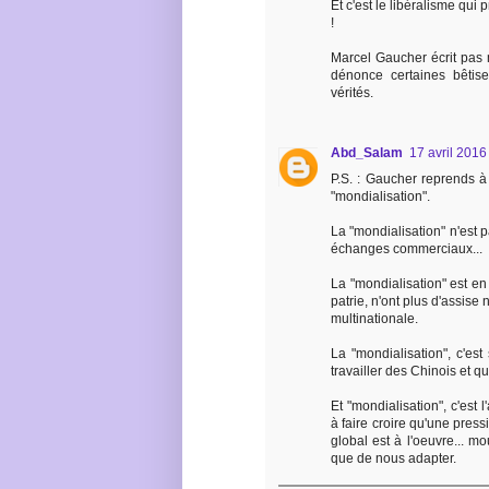
Et c'est le libéralisme qui 
!
Marcel Gaucher écrit pas m
dénonce certaines bêtise
vérités.
Abd_Salam
17 avril 2016
P.S. : Gaucher reprends à 
"mondialisation".
La "mondialisation" n'est p
échanges commerciaux...
La "mondialisation" est en 
patrie, n'ont plus d'assise
multinationale.
La "mondialisation", c'es
travailler des Chinois et 
Et "mondialisation", c'est 
à faire croire qu'une pre
global est à l'oeuvre... 
que de nous adapter.