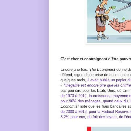
C’est cher et contraignant d’être pauv
Encore une fois,
The Economist
donne de
défend, signe d’une prise de conscience d
quelques mois,
il avait publié un papier d
«
l’inégalité est encore pire que les chif
pas peu dire pour les Etats-Unis, où Emma
de 1973 à 2012, la croissance moyenne 
pour 90% des ménages, quand ceux du 1%
Economist
note que les frais bancaires s
de 2000 à 2013, pour la Federal Reserve de
3,2% pour eux, du fait des loyers, de l’éne