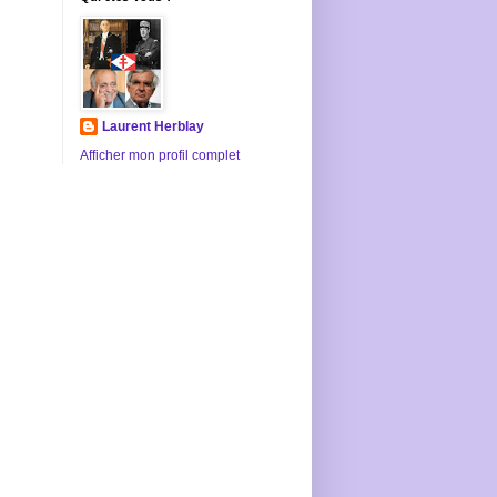
Laurent Herblay
Afficher mon profil complet