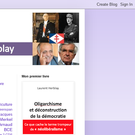
Mon premier livre
bre
iculture
eenspan
Jacques
Merkel
Arnaud
BCE
e 2
CDS