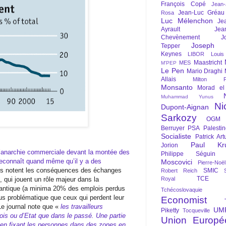
François Copé
Jean
Jean-Luc Gréau
Rosa
Luc Mélenchon
Je
Ayrault
Jea
Chevènement
J
Joseph St
Tepper
Keynes
LIBOR
Louis
Maastricht
MES
M'PEP
Le Pen
Mario Draghi
Allais
Milton Fr
Monsanto
Morad el
Muhammad Yunus
Ni
Dupont-Aignan
Sarkozy
OGM
Berruyer
PSA
Palesti
Socialiste
Patrick Art
Paul Kr
Jorion
l’anarchie commerciale devant la montée des
Philippe Séguin
 reconnaît quand même qu’il y a des
Moscovici
Pierre-Noë
es notent les conséquences des échanges
SMIC
Robert Reich
TCE
 qui jouent un rôle majeur dans la
Royal
Atlantique (a minima 20% des emplois perdus
Tchécoslovaquie
lus problématique que ceux qui perdent leur
Economist
 Le journal note que «
les travailleurs
UM
Piketty
Tocqueville
is ou d’Etat que dans le passé. Une partie
Union Europé
r, en fixant les personnes dans des zones en