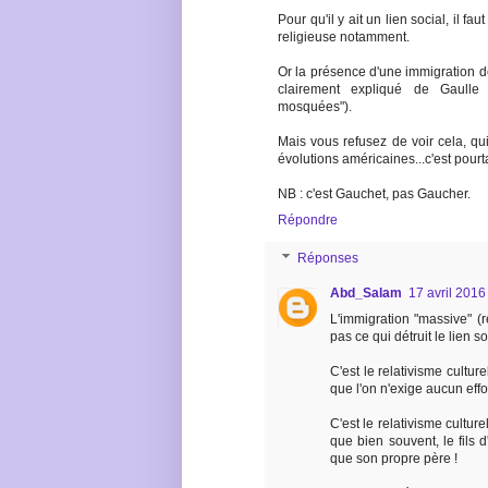
Pour qu'il y ait un lien social, il fa
religieuse notamment.
Or la présence d'une immigration d
clairement expliqué de Gaulle
mosquées").
Mais vous refusez de voir cela, qu
évolutions américaines...c'est pour
NB : c'est Gauchet, pas Gaucher.
Répondre
Réponses
Abd_Salam
17 avril 2016
L'immigration "massive" (
pas ce qui détruit le lien soc
C'est le relativisme culture
que l'on n'exige aucun effor
C'est le relativisme cultur
que bien souvent, le fils 
que son propre père !