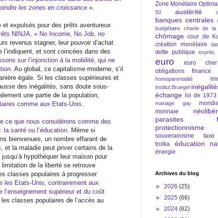
Zone Monétaire Optima
ejoindre les zones en croissance
».
austérité
50
banques centrales
te et expulsés pour des prêts aventureux
budgétaire
charte de la
prêts NINJA, « No Income, No Job, no
chômage
cour de Ka
eurs revenus stagner, leur pouvoir d’achat
création monétaire
da
e l’indiquent, et sont coincées dans des
dette publique
esprits
sons sur l’injonction à la mobilité, qui ne
euro
euro cher
tion
. Au global, ce capitalisme moderne, s’il
obligations
finance
manière égale. Si les classes supérieures et
im
homoparentalité
ausse des inégalités, sans doute sous-
inégalité
institut Bruegel
échange
alement une partie de la population,
loi de 1973
mondia
itaires comme aux Etats-Unis
.
mariage gay
néolibé
monnaie
parasites fi
 de ce que nous considérons comme des
protectionnisme
 la santé ou l’éducation
. Même si
souverainisme
taxe
ons bienvenues, un nombre effarant de
éducation nat
troïka
 et la maladie peut priver certains de la
énergie
nt jusqu’à hypothéquer leur maison pour
limitation de la liberté se retrouve
les classes populaires à progresser
Archives du blog
ue les Etats-Unis, contrairement aux
►
2026
(25)
de l’enseignement supérieur et du coût
►
2025
(66)
e les classes populaires de l’accès au
►
2024
(62)