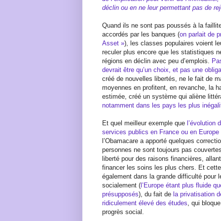
déclin ou en ne leur permettant pas de r
Quand ils ne sont pas poussés à la failli
accordés par les banques (
on parlait de 
Asset »
), les classes populaires voient l
reculer plus encore que les statistiques n
régions en déclin avec peu d’emplois.
Pas
devrait être qu’un choix, et pas une obliga
créé de nouvelles libertés, ne le fait de 
moyennes en profitent, en revanche, la h
estimée, créé un système qui aliène littér
notamment dans les pays les plus inégal
Et quel meilleur exemple que
l’évolution
services publics en France ou en Europe :
l’Obamacare a apporté quelques correcti
personnes ne sont toujours pas couvertes,
liberté pour des raisons financières, alla
financer les soins les plus chers. Et cette 
également dans la grande difficulté pour 
socialement (
l’Europe étant plus fluide q
présupposés
), du fait de
la privatisation 
ridiculement élevé des études
, qui bloqu
progrès social.