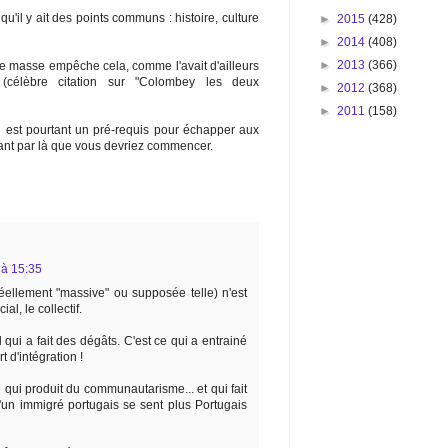
ut qu'il y ait des points communs : histoire, culture
►
2015
(428)
►
2014
(408)
►
2013
(366)
e masse empêche cela, comme l'avait d'ailleurs
 (célèbre citation sur "Colombey les deux
►
2012
(368)
►
2011
(158)
i est pourtant un pré-requis pour échapper aux
tant par là que vous devriez commencer.
 à 15:35
réellement "massive" ou supposée telle) n'est
ial, le collectif.
l qui a fait des dégâts. C'est ce qui a entrainé
t d'intégration !
el qui produit du communautarisme... et qui fait
d'un immigré portugais se sent plus Portugais