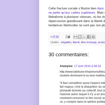
Cette fracture sociale s’illustre bien
dans 
ne parler qu’aux cadres supérieurs
. Mais 
libéralisme à plusieurs vitesses, où les 
répercussion grandissant dans la liberté d
tendances liberticides ne sont pas non pl
à
07:55
Libellés :
inégalités
,
liberté
,
libre-échange
,
prote
30 commentaires:
Anonyme
17 avril 2016 à 08:16
http://www.latribune.fr/opinions/tri
modele-dominant-d-ou-leur-malheu
"Il faut considérer aussi l'aspect int
fait majeur, c'est la disparition du s
primauté donnée au collectif, tout c
l'axiome selon lequel il n'y a en dro
comment concevoir le lien social 
ce, y compris dans la sphère politiq