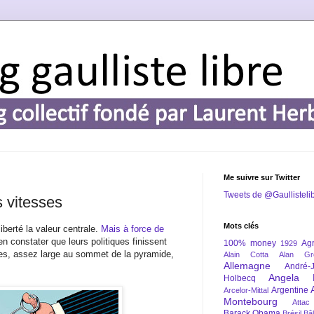
Me suivre sur Twitter
Tweets de @Gaullisteli
s vitesses
Mots clés
iberté la valeur centrale.
Mais à force de
bien constater que leurs politiques finissent
100% money
Agr
1929
sses, assez large au sommet de la pyramide,
Alain Cotta
Alan Gr
Allemagne
André-
Angela 
Holbecq
Argentine
Arcelor-Mittal
Montebourg
Attac
Barack Obama
Brésil
Bâl