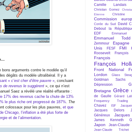
Camille Landais
Christian Gomez
Christi
Christine 
Etienne
Commission euro
David C
Corée du Sud
Debout la Républiqu
EDF
Emmanuel
Emmanuel Todd
Espagne
Zemmour
Unis
FMI
FESF
Roosevelt
François
François Fi
re…
François Hol
Front National
F
 bons arguments contre le modèle qu’il
Lordon
es dégâts du modèle ultralibéral. Il y a
Glass Steag
Goldman Sachs
isant «
c’est cher d’être pauvre
»
, concluant
G
Dépression
fres de revenus le suggèrent
», ce qui n’est
Grèce
Bretagne
nuel Saez a révélé une réalité effarante :
de Gaulle
de 17% des revenus cache la chute de 13%
Gérard Laf
Frequency Trading
 le plus riche ont progressé de 187%
.
The
Chavez
ISF
Jacque
ont colossaux pour les plus pauvres,
et que
Jacques Delors
 Chicago, l’inflation a été plus forte de
Jacques
Généreux
rgie et de l’alimentation
.
James Kenneth Gal
Japon
Jean-Claude
Jean-Claude Trichet