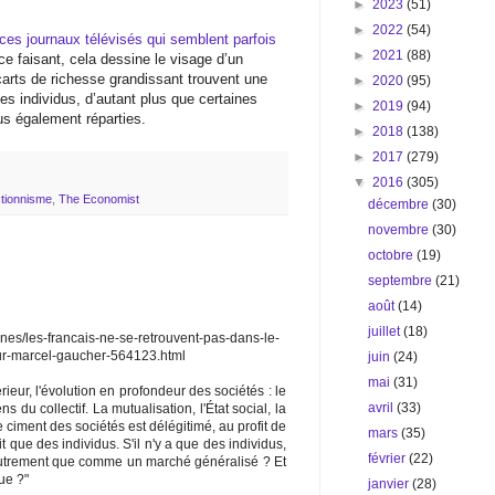
►
2023
(51)
►
2022
(54)
ces journaux télévisés qui semblent parfois
►
2021
(88)
ce faisant, cela dessine le visage d’un
écarts de richesse grandissant trouvent une
►
2020
(95)
es individus, d’autant plus que certaines
►
2019
(94)
us également réparties.
►
2018
(138)
►
2017
(279)
▼
2016
(305)
ctionnisme
,
The Economist
décembre
(30)
novembre
(30)
octobre
(19)
septembre
(21)
août
(14)
juillet
(18)
bunes/les-francais-ne-se-retrouvent-pas-dans-le-
r-marcel-gaucher-564123.html
juin
(24)
mai
(31)
érieur, l'évolution en profondeur des sociétés : le
avril
(33)
ens du collectif. La mutualisation, l'État social, la
e ciment des sociétés est délégitimé, au profit de
mars
(35)
it que des individus. S'il n'y a que des individus,
février
(22)
autrement que comme un marché généralisé ? Et
ue ?"
janvier
(28)