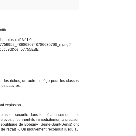
ilà...
/hphotos-xat1/v/t1.0-
57759952_4868620748786630768_n.png?
ad5c59d&oe=57755EBE
ur les riches, un autre collège pour les classes
 les pauvres.
nt explosion.
 plus en sécurité dans leur établissement – et
s élèves », tiennent-ils immédiatement à préciser
République de Bobigny (Seine-Saint-Denis) ont
roit de retrait ». Un mouvement reconduit jusqu’au