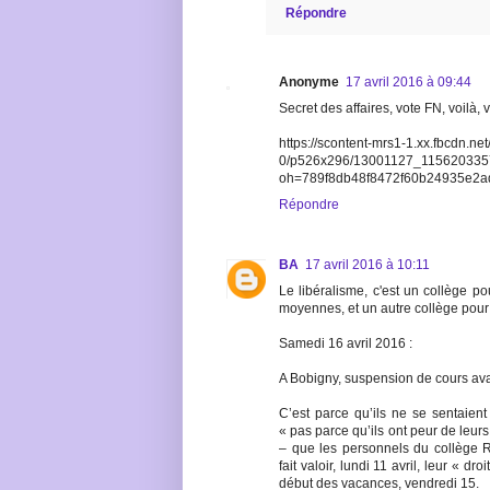
Répondre
Anonyme
17 avril 2016 à 09:44
Secret des affaires, vote FN, voilà, vo
https://scontent-mrs1-1.xx.fbcdn.net
0/p526x296/13001127_11562033
oh=789f8db48f8472f60b24935e2
Répondre
BA
17 avril 2016 à 10:11
Le libéralisme, c'est un collège po
moyennes, et un autre collège pour
Samedi 16 avril 2016 :
A Bobigny, suspension de cours ava
C’est parce qu’ils ne se sentaient
« pas parce qu’ils ont peur de leur
– que les personnels du collège 
fait valoir, lundi 11 avril, leur « d
début des vacances, vendredi 15.