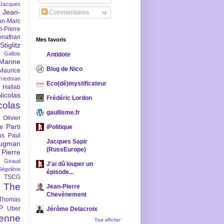
-Jacques
Jean-
Commentaires
an-Marc
n-Pierre
onathan
Mes favoris
iglitz
 Gallois
Antidote
Marine
Blog de Nico
Maurice
iedman
Eco(dé)mystificateur
 Hallab
Nicolas
Frédéric Lordon
colas
gaullisme.fr
Olivier
Parti
ne
iPolitique
us
Paul
Jacques Sapir
ugman
(RussEurope)
Pierre
l Giraud
J'ai dû louper un
Ségolène
épisode...
TSCG
The
Jean-Pierre
Chevènement
Thomas
P
Uber
Jérôme Delacroix
enne
Tout afficher