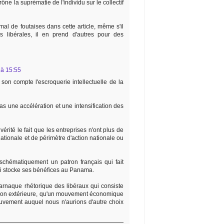
prône la suprématie de l'individu sur le collectif
al de foutaises dans cette article, même s'il
s libérales, il en prend d'autres pour des
 à 15:55
son compte l'escroquerie intellectuelle de la
as une accélération et une intensification des
vérité le fait que les entreprises n'ont plus de
 nationale et de périmètre d'action nationale ou
t schématiquement un patron français qui fait
qui stocke ses bénéfices au Panama.
l'arnaque rhétorique des libéraux qui consiste
ssion extérieure, qu'un mouvement économique
mouvement auquel nous n'aurions d'autre choix