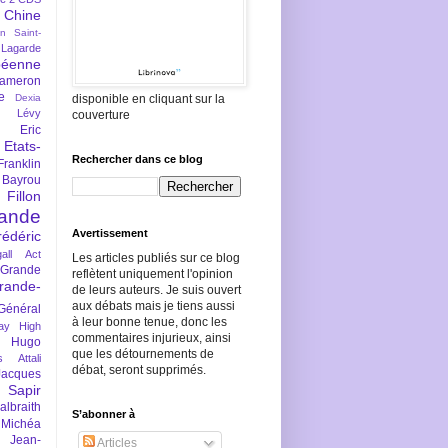
Chine
an Saint-
Lagarde
péenne
ameron
e
Dexia
disponible en cliquant sur la
 Lévy
couverture
Eric
Etats-
Rechercher dans ce blog
Franklin
 Bayrou
llon
lande
Avertissement
rédéric
all Act
Les articles publiés sur ce blog
Grande
reflètent uniquement l'opinion
rande-
de leurs auteurs. Je suis ouvert
aux débats mais je tiens aussi
Général
à leur bonne tenue, donc les
ay
High
commentaires injurieux, ainsi
Hugo
que les détournements de
s Attali
débat, seront supprimés.
Jacques
 Sapir
braith
S’abonner à
 Michéa
Jean-
Articles