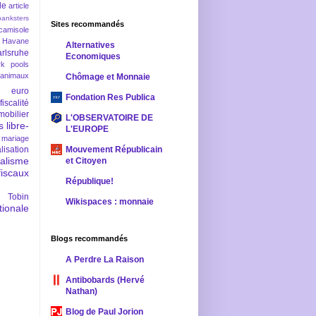
le
article
banksters
Sites recommandés
camisole
 Havane
Alternatives
rlsruhe
Economiques
rk pools
 animaux
Chômage et Monnaie
euro
Fondation Res Publica
fiscalité
mobilier
L'OBSERVATOIRE DE
s
libre-
L'EUROPE
mariage
lisation
Mouvement Républicain
ralisme
et Citoyen
scaux
République!
 Tobin
Wikispaces : monnaie
ionale
Blogs recommandés
A Perdre La Raison
Antibobards (Hervé
Nathan)
Blog de Paul Jorion