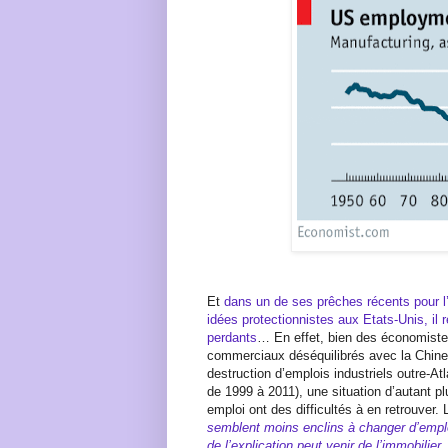
Et
dans un de ses prêches récents pour 
idées protectionnistes aux Etats-Unis, il
perdants
… En effet, bien des économist
commerciaux déséquilibrés avec la Chine,
destruction d’emplois industriels outre-
de 1999 à 2011), une situation d’autant p
emploi ont des difficultés à en retrouver.
semblent moins enclins à changer d’emplo
de l’explication peut venir de l’immobilie