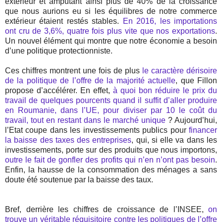
extérieur et amputant ainsi plus de 40% de la croissance
que nous aurions eu si les équilibres de notre commerce
extérieur étaient restés stables.
En 2016, les importations
ont cru de 3,6%, quatre fois plus vite que nos exportations
.
Un nouvel élément qui montre que notre économie a besoin
d’une politique protectionniste.
Ces chiffres montrent une fois de plus
le caractère dérisoire
de la politique de l’offre de la majorité actuelle
, que Fillon
propose d’accélérer. En effet,
à quoi bon réduire le prix du
travail de quelques pourcents quand il suffit d’aller produire
en Roumanie, dans l’UE, pour diviser par 10 le coût du
travail, tout en restant dans le marché unique
? Aujourd’hui,
l’Etat coupe dans les investissements publics pour
financer
la baisse des taxes des entreprises
, qui, si elle va dans les
investissements, porte sur des produits que nous importons,
outre le fait de gonfler des profits qui n’en n’ont pas besoin
.
Enfin, la hausse de la consommation des ménages a sans
doute été soutenue par la baisse des taux.
Bref, derrière les chiffres de croissance de l’INSEE,
on
trouve un véritable réquisitoire contre les politiques de l’offre