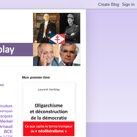
Mon premier livre
bre
iculture
eenspan
Jacques
Merkel
Arnaud
BCE
e 2
CDS