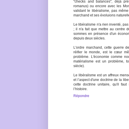
"checks and balances", déjà p
romanus) ou encore avec les Mon
validant le libéralisme, pas même l
marchand et ses évoluions naturelle
Le libéralisme n'a rien inventé, pa
; il n'a fait que mettre au centre
sommes en présence d'un économis
depuis deux siècles.
L'ordre marchand, cette guerre d
réifier le monde, est le cœur
problème. L'économie comme nou
matérialisme est un problème, 
siècle).
Le libéralisme est un affreux mens
et l’aspect d'une doctrine de la libe
cette doctrine unitaire, qu'il fau
l’histoire.
Répondre