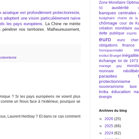
Zone Monétaire Optima
austérité
50
asiatique est profondément protectionniste
,
banques centrales
es adoptent une vision particulièrement naïve
budgétaire
charte de la
chômage
cour de Ka
uels les pays européens
. La Chine ne mérite
création monétaire
da
 pénétrer nos territoires. Malheureusement,
dette publique
esprits
euro
euro cher
obligations
finance
im
homoparentalité
inégalité
institut Bruegel
ectionnisme
échange
loi de 1973
mondia
mariage gay
néolibé
monnaie
parasites fi
protectionnisme
souverainisme
taxe
éducation nat
troïka
ynique ? Si les pays européens ne voient plus
énergie
s comme un Nous face à l'extérieur, pourquoi se
Archives du blog
us, Laurent Herblay ? Et dans ce cas comment
►
2026
(25)
►
2025
(66)
►
2024
(62)