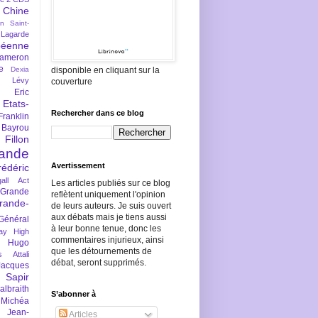
Chine
an Saint-
Lagarde
péenne
ameron
e
Dexia
disponible en cliquant sur la
 Lévy
couverture
Eric
Etats-
Rechercher dans ce blog
Franklin
 Bayrou
llon
lande
Avertissement
rédéric
all Act
Les articles publiés sur ce blog
Grande
reflètent uniquement l'opinion
rande-
de leurs auteurs. Je suis ouvert
aux débats mais je tiens aussi
Général
à leur bonne tenue, donc les
ay
High
commentaires injurieux, ainsi
Hugo
que les détournements de
s Attali
débat, seront supprimés.
Jacques
 Sapir
braith
S’abonner à
 Michéa
Jean-
Articles