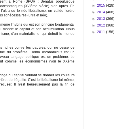
résent à Rome (SPQR : Senatus populusque
►
2015
(428)
archomaques (XVIème siècle) bien après. En
’ultra ou le néo-libéralisme, on valide l'ordre
►
2014
(408)
s et nécessaires (ultra et néo).
►
2013
(366)
s même l’hybris qui est son principe fondamental
►
2012
(368)
 du monde le capital et son accumulation. Nous
►
2011
(158)
me, d'un matérialisme, qui détruit le monde
es riches contre les pauvres, qui ne cesse de
 même du problème. Homo œconomicus est un
veau langage politique est un problème. Le
tout comme les économismes (voir le XXème
onge du capital voulant se donner les couleurs
rté et de l’égalité. C'est le libéralisme lui-même,
t récuser. Il n'est heureusement pas la fin de