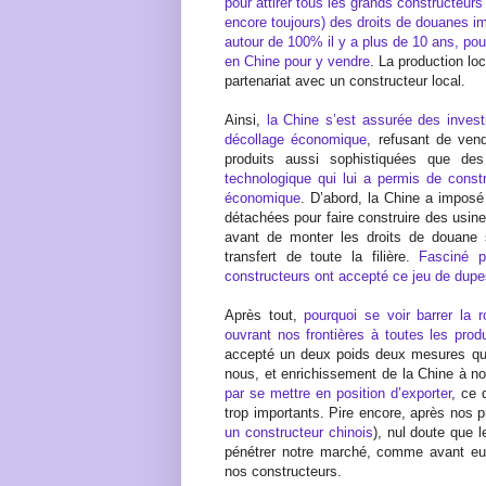
pour attirer tous les grands constructeurs
encore toujours) des droits de douanes im
autour de 100% il y a plus de 10 ans, pou
en Chine pour y vendre
. La production loc
partenariat avec un constructeur local.
Ainsi,
la Chine s’est assurée des inves
décollage économique
, refusant de ven
produits aussi sophistiquées que de
technologique qui lui a permis de constr
économique
. D’abord, la Chine a imposé
détachées pour faire construire des usine
avant de monter les droits de douane 
transfert de toute la filière.
Fasciné p
constructeurs ont accepté ce jeu de dupe
Après tout,
pourquoi se voir barrer la 
ouvrant nos frontières à toutes les pro
accepté un deux poids deux mesures qu
nous, et enrichissement de la Chine à n
par se mettre en position d’exporter
, ce 
trop importants. Pire encore, après nos p
un constructeur chinois
), nul doute que l
pénétrer notre marché, comme avant eux
nos constructeurs.