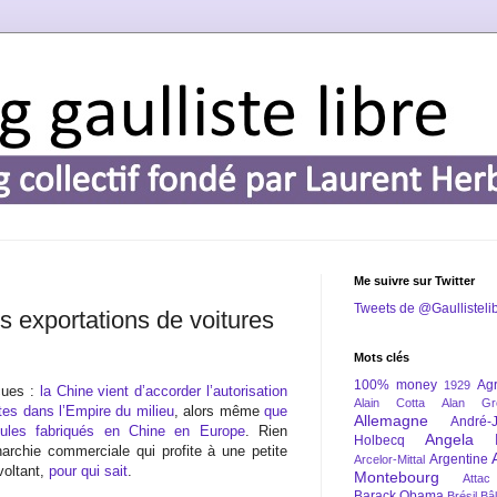
Me suivre sur Twitter
Tweets de @Gaullisteli
es exportations de voitures
Mots clés
100% money
Agr
1929
çues :
la Chine vient d’accorder l’autorisation
Alain Cotta
Alan Gr
tes dans l’Empire du milieu
, alors même
que
Allemagne
André-
ules fabriqués en Chine en Europe
. Rien
Angela 
Holbecq
archie commerciale qui profite à une petite
Argentine
Arcelor-Mittal
voltant,
pour qui sait
.
Montebourg
Attac
Barack Obama
Brésil
Bâl