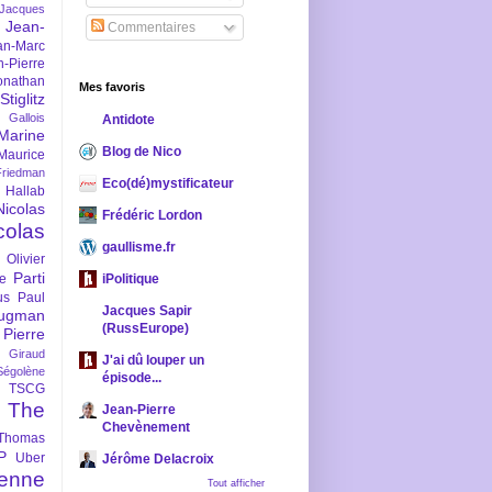
-Jacques
Jean-
Commentaires
an-Marc
n-Pierre
onathan
Mes favoris
iglitz
 Gallois
Antidote
Marine
Blog de Nico
Maurice
iedman
Eco(dé)mystificateur
 Hallab
Nicolas
Frédéric Lordon
colas
gaullisme.fr
Olivier
Parti
ne
iPolitique
us
Paul
Jacques Sapir
ugman
(RussEurope)
Pierre
l Giraud
J'ai dû louper un
Ségolène
épisode...
TSCG
The
Jean-Pierre
Chevènement
Thomas
P
Uber
Jérôme Delacroix
enne
Tout afficher