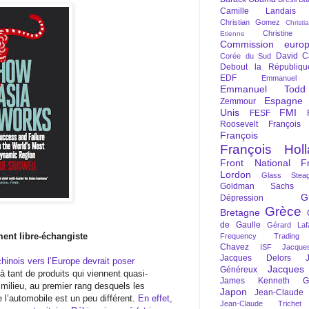
Camille Landais
Christian Gomez
Christi
Christine 
Etienne
Commission euro
David C
Corée du Sud
Debout la Républiqu
EDF
Emmanuel
Emmanuel Todd
Espagne
Zemmour
Unis
FMI
FESF
Roosevelt
François
François Fi
François Hol
Front National
F
Lordon
Glass Steag
Goldman Sachs
G
Dépression
Grèce
Bretagne
de Gaulle
Gérard Laf
ment libre-échangiste
Frequency Trading
Chavez
ISF
Jacque
Jacques Delors
chinois vers l’Europe devrait poser
Jacques
Généreux
à tant de produits qui viennent quasi-
James Kenneth Gal
milieu, au premier rang desquels les
Japon
Jean-Claude
 l’automobile est un peu différent.
En effet,
Jean-Claude Trichet