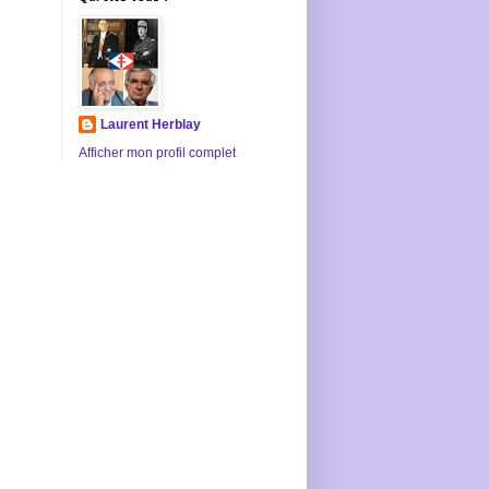
Laurent Herblay
Afficher mon profil complet