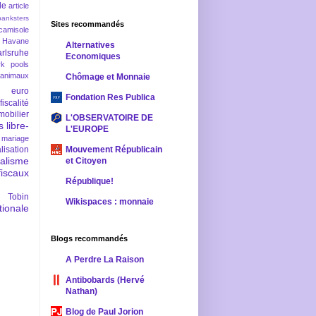
le
article
banksters
Sites recommandés
camisole
 Havane
Alternatives
rlsruhe
Economiques
rk pools
 animaux
Chômage et Monnaie
euro
Fondation Res Publica
fiscalité
mobilier
L'OBSERVATOIRE DE
s
libre-
L'EUROPE
mariage
lisation
Mouvement Républicain
ralisme
et Citoyen
scaux
République!
 Tobin
Wikispaces : monnaie
ionale
Blogs recommandés
A Perdre La Raison
Antibobards (Hervé
Nathan)
Blog de Paul Jorion