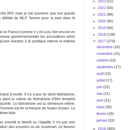
►
2023
(51)
►
2022
(54)
pêche AFP, mais je me souviens que nos grands
►
2021
(88)
 la défaite de MLP, "bonne pour la paix dans le
►
2020
(95)
►
2019
(94)
t en France (comme il y en a eu hier encore en
►
2018
(138)
 presse gouvernementale les accusations selon
▼
2017
(279)
qu'une réaction à la politique interne et externe
décembre
(16)
novembre
(15)
octobre
(16)
septembre
(17)
août
(15)
juillet
(17)
juin
(25)
mai
(31)
hand à moitié. Il n'y a pas de demi-libéralisme,
as dans la nature du libéralisme d’être tempéré
avril
(31)
raconte. Le libéralisme est la démesure même,
mars
(35)
 l'homme est fin et mesure de toutes choses. Le
tème total.
février
(29)
janvier
(32)
inventé la liberté ou l’égalité, il n'a pas non
itation des pouvoirs ou du souverain, ce fameux
►
2016
(305)