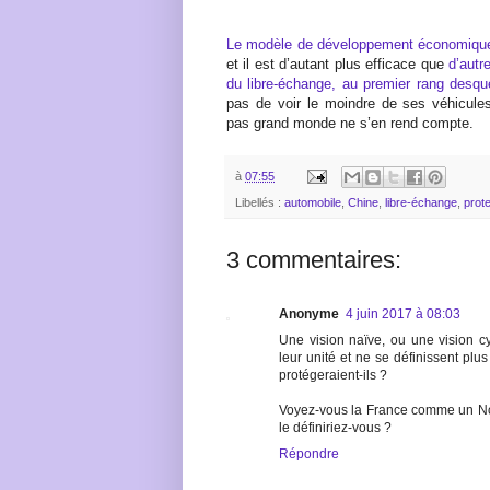
Le modèle de développement économique 
et il est d’autant plus efficace que
d’autr
du libre-échange, au premier rang desq
pas de voir le moindre de ses véhicules
pas grand monde ne s’en rend compte.
à
07:55
Libellés :
automobile
,
Chine
,
libre-échange
,
prot
3 commentaires:
Anonyme
4 juin 2017 à 08:03
Une vision naïve, ou une vision c
leur unité et ne se définissent plu
protégeraient-ils ?
Voyez-vous la France comme un No
le définiriez-vous ?
Répondre