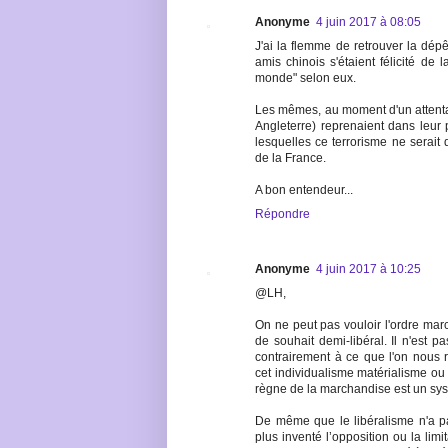
Anonyme
4 juin 2017 à 08:05
J'ai la flemme de retrouver la dé
amis chinois s'étaient félicité de
monde" selon eux.
Les mêmes, au moment d'un attenta
Angleterre) reprenaient dans leur
lesquelles ce terrorisme ne serait 
de la France.
A bon entendeur...
Répondre
Anonyme
4 juin 2017 à 10:25
@LH,
On ne peut pas vouloir l'ordre marc
de souhait demi-libéral. Il n'est p
contrairement à ce que l'on nous 
cet individualisme matérialisme ou
règne de la marchandise est un sys
De même que le libéralisme n'a pas 
plus inventé l’opposition ou la lim