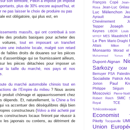
 sur son territoire, Pékin a imposé (et impose
François Copé
Jean
portants, plus de 30% encore aujourd’hui, et
Jean-Luc Gréau
Rosa
r ne pas laisser le choix de produire ou pas
Luc Mélenchon
Je
ale est obligatoire, qui plus est, en
Ayrault
Jea
Chevènement
J
Joseph St
Tepper
Keynes
LIBOR
Louis
tissements massifs, qui ont contribué à son
Maastricht
MES
M'PEP
dre des produits basiques pour acheter des
Le Pen
Mario Draghi
s voitures,
tout en imposant un transfert
Allais
Milton Fr
uire une industrie locale, malgré son retard
Monsanto
Morad el
 de faibles droits de douanes sur les pièces
Muhammad Yunus
s d’assemblage qui se fournissaient ailleurs,
Ni
Dupont-Aignan
sur les pièces détachées pour imposer un
Sarkozy
ar la taille du marché, nos pays et nos
OGM
s
.
Berruyer
PSA
Palesti
Socialiste
Patrick Art
Paul Kr
Jorion
route du marché automobile chinois tout en
Philippe Séguin
ductions de l’Empire du milieu
? Nous avons
Moscovici
Pierre-Noë
i produit chômage et appauvrissement chez
SMIC
Robert Reich
os dépends. Et, naturellement,
la Chine a fini
TCE
Royal
qui va accentuer des déséquilibres déjà bien
Tchécoslovaquie
ropres constructeurs (
Volvo a été acheté par
Economist
es constructeurs locaux finiront par réussir à
UM
 les japonais ou coréens, au détriment de
Piketty
Tocqueville
Union Europé