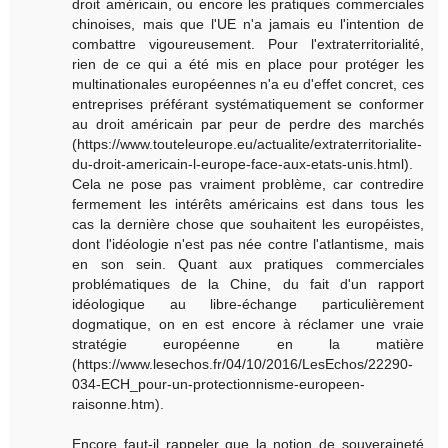
droit américain, ou encore les pratiques commerciales
chinoises, mais que l'UE n'a jamais eu l'intention de
combattre vigoureusement. Pour l'extraterritorialité,
rien de ce qui a été mis en place pour protéger les
multinationales européennes n'a eu d'effet concret, ces
entreprises préférant systématiquement se conformer
au droit américain par peur de perdre des marchés
(https://www.touteleurope.eu/actualite/extraterritorialite-
du-droit-americain-l-europe-face-aux-etats-unis.html).
Cela ne pose pas vraiment problème, car contredire
fermement les intérêts américains est dans tous les
cas la dernière chose que souhaitent les européistes,
dont l'idéologie n'est pas née contre l'atlantisme, mais
en son sein. Quant aux pratiques commerciales
problématiques de la Chine, du fait d'un rapport
idéologique au libre-échange particulièrement
dogmatique, on en est encore à réclamer une vraie
stratégie européenne en la matière
(https://www.lesechos.fr/04/10/2016/LesEchos/22290-
034-ECH_pour-un-protectionnisme-europeen-
raisonne.htm).
Encore faut-il rappeler que la notion de souveraineté