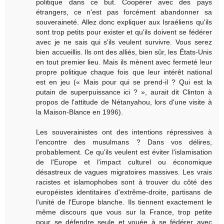
politique dans ce but. Coopérer avec des pays
étrangers, ce n'est pas forcément abandonner sa
souveraineté. Allez donc expliquer aux Israéliens qu'ils
sont trop petits pour exister et qu'ils doivent se fédérer
avec je ne sais qui s'ils veulent survivre. Vous serez
bien accueillis. Ils ont des alliés, bien sûr, les États-Unis
en tout premier lieu. Mais ils mènent avec fermeté leur
propre politique chaque fois que leur intérêt national
est en jeu (« Mais pour qui se prend-il ? Qui est la
putain de superpuissance ici ? », aurait dit Clinton à
propos de l'attitude de Nétanyahou, lors d'une visite à
la Maison-Blance en 1996).
Les souverainistes ont des intentions répressives à
l'encontre des musulmans ? Dans vos délires,
probablement. Ce qu'ils veulent est éviter l'islamisation
de l'Europe et l'impact culturel ou économique
désastreux de vagues migratoires massives. Les vrais
racistes et islamophobes sont à trouver du côté des
européistes identitaires d'extrême-droite, partisans de
l'unité de l'Europe blanche. Ils tiennent exactement le
même discours que vous sur la France, trop petite
pour se défendre seule et vouée à se fédérer avec