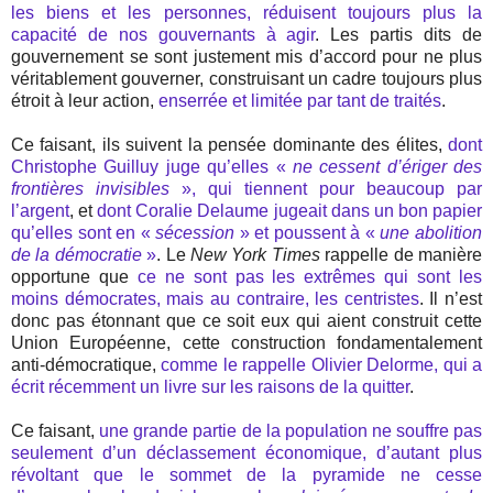
les biens et les personnes, réduisent toujours plus la
capacité de nos gouvernants à agir
. Les partis dits de
gouvernement se sont justement mis d’accord pour ne plus
véritablement gouverner, construisant un cadre toujours plus
étroit à leur action,
enserrée et limitée par tant de traités
.
Ce faisant, ils suivent la pensée dominante des élites,
dont
Christophe Guilluy juge qu’elles «
ne cessent d’ériger des
frontières invisibles
», qui tiennent pour beaucoup par
l’argent
, et
dont Coralie Delaume jugeait dans un bon papier
qu’elles sont en «
sécession
» et poussent à «
une abolition
de la démocratie
»
. Le
New York Times
rappelle de manière
opportune que
ce ne sont pas les extrêmes qui sont les
moins démocrates, mais au contraire, les centristes
. Il n’est
donc pas étonnant que ce soit eux qui aient construit cette
Union Européenne, cette construction fondamentalement
anti-démocratique,
comme le rappelle Olivier Delorme, qui a
écrit récemment un livre sur les raisons de la quitter
.
Ce faisant,
une grande partie de la population ne souffre pas
seulement d’un déclassement économique, d’autant plus
révoltant que le sommet de la pyramide ne cesse