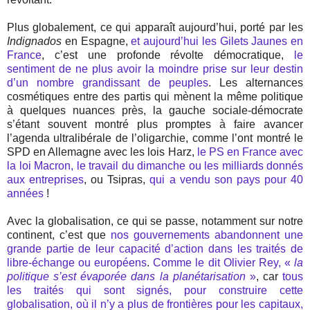
Plus globalement, ce qui apparaît aujourd’hui, porté par les
Indignados
en Espagne,
et aujourd’hui les Gilets Jaunes en
France
, c’est une profonde révolte démocratique,
le
sentiment de ne plus avoir la moindre prise sur leur destin
d’un nombre grandissant de peuples
. Les alternances
cosmétiques entre des partis qui mènent la même politique
à quelques nuances près, la gauche sociale-démocrate
s’étant souvent montré plus promptes à faire avancer
l’agenda ultralibérale de l’oligarchie, comme l’ont montré le
SPD en Allemagne avec les lois Harz,
le PS en France avec
la loi Macron, le travail du dimanche ou les milliards donnés
aux entreprises
, ou Tsipras,
qui a vendu son pays pour 40
années
!
Avec la globalisation, ce qui se passe, notamment sur notre
continent, c’est que
nos gouvernements abandonnent une
grande partie de leur capacité d’action dans les traités de
libre-échange ou européens
.
Comme le dit Olivier Rey, «
la
politique s’est évaporée dans la planétarisation
»
, car
tous
les traités qui sont signés, pour construire cette
globalisation, où il n’y a plus de frontières pour les capitaux,