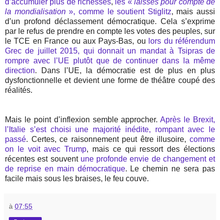
d’accumuler plus de richesses
,
les «
laissés pour compte de
la mondialisation
», comme le soutient Stiglitz
, mais aussi
d’un profond déclassement démocratique. Cela s’exprime
par le refus de prendre en compte les votes des peuples, sur
le TCE en France ou aux Pays-Bas, ou
lors du référendum
Grec de juillet 2015, qui donnait un mandat à Tsipras de
rompre avec l’UE plutôt que de continuer dans la même
direction
. Dans l’UE, la démocratie est de plus en plus
dysfonctionnelle et devient une forme de théâtre coupé des
réalités.
Mais le point d’inflexion semble approcher.
Après le Brexit,
l’Italie s’est choisi une majorité inédite, rompant avec le
passé
. Certes, ce raisonnement peut être illusoire,
comme
on le voit avec Trump
, mais ce qui ressort des élections
récentes est souvent
une profonde envie de changement et
de reprise en main démocratique
. Le chemin ne sera pas
facile mais sous les braises, le feu couve.
à
07:55