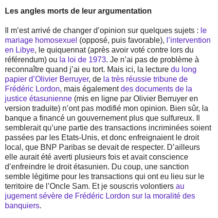
Les angles morts de leur argumentation
Il m’est arrivé de changer d’opinion sur quelques sujets :
le
mariage homosexuel
(opposé, puis favorable),
l’intervention
en Libye
, le quiquennat (après avoir voté contre lors du
référendum) ou
la loi de 1973
. Je n’ai pas de problème à
reconnaître quand j’ai eu tort. Mais ici, la lecture
du long
papier d’Olivier Berruyer
, de
la très réussie tribune de
Frédéric Lordon
, mais également
des documents de la
justice étasunienne
(mis en ligne par Olivier Berruyer en
version traduite) n’ont pas modifié mon opinion. Bien sûr, la
banque a financé un gouvernement plus que sulfureux. Il
semblerait qu’une partie des transactions incriminées soient
passées par les Etats-Unis, et donc enfreignaient le droit
local, que BNP Paribas se devait de respecter. D’ailleurs
elle aurait été averti plusieurs fois et avait conscience
d’enfreindre le droit étasunien. Du coup, une sanction
semble légitime pour les transactions qui ont eu lieu sur le
territoire de l’Oncle Sam. Et je souscris volontiers
au
jugement sévère de Frédéric Lordon sur la moralité des
banquiers
.