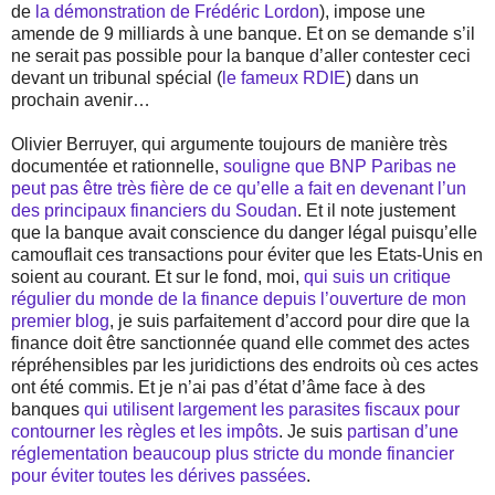
de
la démonstration de Frédéric Lordon
), impose une
amende de 9 milliards à une banque. Et on se demande s’il
ne serait pas possible pour la banque d’aller contester ceci
devant un tribunal spécial (
le fameux RDIE
) dans un
prochain avenir…
Olivier Berruyer, qui argumente toujours de manière très
documentée et rationnelle,
souligne que BNP Paribas ne
peut pas être très fière de ce qu’elle a fait en devenant l’un
des principaux financiers du Soudan
. Et il note justement
que la banque avait conscience du danger légal puisqu’elle
camouflait ces transactions pour éviter que les Etats-Unis en
soient au courant. Et sur le fond, moi,
qui suis un critique
régulier du monde de la finance depuis l’ouverture de mon
premier blog
, je suis parfaitement d’accord pour dire que la
finance doit être sanctionnée quand elle commet des actes
répréhensibles par les juridictions des endroits où ces actes
ont été commis. Et je n’ai pas d’état d’âme face à des
banques
qui utilisent largement les parasites fiscaux pour
contourner les règles et les impôts
. Je suis
partisan d’une
réglementation beaucoup plus stricte du monde financier
pour éviter toutes les dérives passées
.