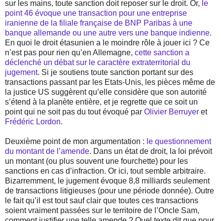
sur les mains, toute sanction doit reposer sur le droit. Or,
le
point 46 évoque une transaction pour une entreprise
iranienne de la filiale française de BNP Paribas à une
banque allemande ou une autre vers une banque indienne
.
En quoi le droit étasunien a le moindre rôle à jouer ici ? Ce
n’est pas pour rien qu’en Allemagne,
cette sanction a
déclenché un débat sur le caractère extraterritorial du
jugement
. Si je soutiens toute sanction portant sur des
transactions passant par les Etats-Unis, les pièces même de
la justice US suggèrent qu’elle considère que son autorité
s’étend à la planète entière, et je regrette que ce soit un
point qui ne soit pas du tout évoqué par
Olivier Berruyer
et
Frédéric Lordon
.
Deuxième point de mon argumentation :
le questionnement
du montant de l’amende
. Dans un état de droit, la loi prévoit
un montant (ou plus souvent une fourchette) pour les
sanctions en cas d’infraction. Or ici, tout semble arbitraire.
Bizarremment, le jugement évoque 8,8 milliards seulement
de transactions litigieuses (pour une période donnée). Outre
le fait qu’il est tout sauf clair que toutes ces transactions
soient vraiment passées sur le territoire de l’Oncle Sam,
comment justifier une telle amende ? Quel texte dit que pour