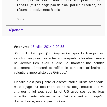
Un rapport de force. Tout ce que l'on peut dire de
l'affaire (et il ne s'agit pas de disculper BNP Paribas) se
résume effectivement à cela.
YPB
Répondre
Anonyme
15 juillet 2014 à 09:35
"Outre le fait que j’ai l’impression que la banque est
sanctionnée pour des actes sur lesquels la loi étasunienne
ne devrait rien avoir à dire, le montant me semble
totalement démesuré et reflète le caractère arbitraire et
volontiers impéraliste des Gringos."
Pinsolle n'est pas juriste et encore moins juriste américain,
mais il juge sur des impressions au doigt mouillé et il va
changer à lui tout seul la loi US avec ses petits bras
musclés d'autocrate en herbe. J'ai rarement vu quelqu'un
d'aussi borné, un vrai pied nickelé.