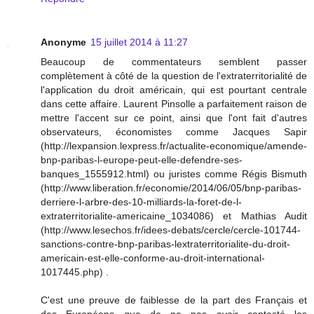
Anonyme
15 juillet 2014 à 11:27
Beaucoup de commentateurs semblent passer
complètement à côté de la question de l'extraterritorialité de
l'application du droit américain, qui est pourtant centrale
dans cette affaire. Laurent Pinsolle a parfaitement raison de
mettre l'accent sur ce point, ainsi que l'ont fait d'autres
observateurs, économistes comme Jacques Sapir
(http://lexpansion.lexpress.fr/actualite-economique/amende-
bnp-paribas-l-europe-peut-elle-defendre-ses-
banques_1555912.html) ou juristes comme Régis Bismuth
(http://www.liberation.fr/economie/2014/06/05/bnp-paribas-
derriere-l-arbre-des-10-milliards-la-foret-de-l-
extraterritorialite-americaine_1034086) et Mathias Audit
(http://www.lesechos.fr/idees-debats/cercle/cercle-101744-
sanctions-contre-bnp-paribas-lextraterritorialite-du-droit-
americain-est-elle-conforme-au-droit-international-
1017445.php) .
C'est une preuve de faiblesse de la part des Français et