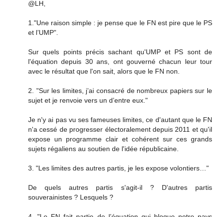
@LH,
1."Une raison simple : je pense que le FN est pire que le PS
et l’UMP".
Sur quels points précis sachant qu'UMP et PS sont de
l'équation depuis 30 ans, ont gouverné chacun leur tour
avec le résultat que l'on sait, alors que le FN non.
2. "Sur les limites, j’ai consacré de nombreux papiers sur le
sujet et je renvoie vers un d’entre eux."
Je n'y ai pas vu ses fameuses limites, ce d'autant que le FN
n'a cessé de progresser électoralement depuis 2011 et qu'il
expose un programme clair et cohérent sur ces grands
sujets régaliens au soutien de l'idée républicaine.
3. "Les limites des autres partis, je les expose volontiers…"
De quels autres partis s'agit-il ? D'autres partis
souverainistes ? Lesquels ?
4. "Le FN fait partie de l’équation qui bloque notre pays