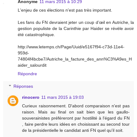
Anonyme
11 mars 2015 à 10:29
L'enjeu de ces élections n'est pas très important.
Les fans du FN devraient jeter un coup d’œil en Autriche, la
gestion populiste de la Carinthie par Haider se révèle avoir
été catastrophique.
http://www.letemps.ch/Page/Uuid/e5167f94-c73d-11e4-
959d-
74804f4bcbe7/Autriche_la_facture_des_ann%C3%A9es_H
aider_salourdit
Répondre
Réponses
rinocero
11 mars 2015 à 19:03
Curieux raisonnement. D'abord comparaison n'est pas
raison. Mais au final on sait bien que les gaullo-
souverainistes préféreront par hostilité à l'égard du FN
, faire perdre leurs idées en choisissant au second tour
de la présidentielle le candidat anti FN quel qu'il soit.