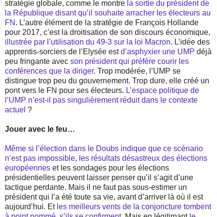
stratégie globale, comme le montre
la sortie du président de
la République disant qu’il souhaite arracher les électeurs au
FN
. L’autre élément de la stratégie de François Hollande
pour 2017, c’est la droitisation de son discours économique,
illustrée par l’utilisation du 49-3 sur la loi Macron
. L’idée des
apprentis-sorciers de l’Elysée est
d’asphyxier une UMP
déjà
peu fringante avec
son président qui préfère courir les
conférences que la diriger
. Trop modérée, l’UMP se
distingue trop peu du gouvernement. Trop dure, elle créé un
pont vers le FN pour ses électeurs.
L’espace politique de
l’UMP n’est-il pas singulièrement réduit dans le contexte
actuel
?
Jouer avec le feu…
Même si l’élection dans le Doubs indique que ce scénario
n’est pas impossible
,
les résultats désastreux des élections
européennes
et les sondages pour les élections
présidentielles peuvent laisser penser qu’il s’agit d’une
tactique perdante. Mais il ne faut pas sous-estimer un
président qui l’a été toute sa vie, avant d’arriver là où il est
aujourd’hui. Et
les meilleurs vents de la conjoncture tombent
à point nommé, s’ils se confirment
. Mais en légitimant
le