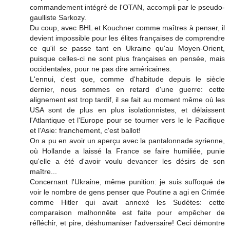
commandement intégré de l'OTAN, accompli par le pseudo-
gaulliste Sarkozy.
Du coup, avec BHL et Kouchner comme maîtres à penser, il
devient impossible pour les élites françaises de comprendre
ce qu'il se passe tant en Ukraine qu'au Moyen-Orient,
puisque celles-ci ne sont plus françaises en pensée, mais
occidentales, pour ne pas dire américaines.
L'ennui, c'est que, comme d'habitude depuis le siècle
dernier, nous sommes en retard d'une guerre: cette
alignement est trop tardif, il se fait au moment même où les
USA sont de plus en plus isolationnistes, et délaissent
l'Atlantique et l'Europe pour se tourner vers le le Pacifique
et l'Asie: franchement, c'est ballot!
On a pu en avoir un aperçu avec la pantalonnade syrienne,
où Hollande a laissé la France se faire humiliée, punie
qu'elle a été d'avoir voulu devancer les désirs de son
maître...
Concernant l'Ukraine, même punition: je suis suffoqué de
voir le nombre de gens penser que Poutine a agi en Crimée
comme Hitler qui avait annexé les Sudètes: cette
comparaison malhonnête est faite pour empêcher de
réfléchir, et pire, déshumaniser l'adversaire! Ceci démontre