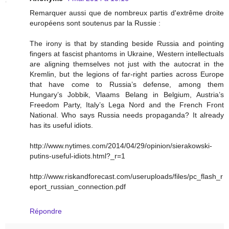
Remarquer aussi que de nombreux partis d'extrême droite
européens sont soutenus par la Russie :
The irony is that by standing beside Russia and pointing
fingers at fascist phantoms in Ukraine, Western intellectuals
are aligning themselves not just with the autocrat in the
Kremlin, but the legions of far-right parties across Europe
that have come to Russia’s defense, among them
Hungary’s Jobbik, Vlaams Belang in Belgium, Austria’s
Freedom Party, Italy’s Lega Nord and the French Front
National. Who says Russia needs propaganda? It already
has its useful idiots.
http://www.nytimes.com/2014/04/29/opinion/sierakowski-
putins-useful-idiots.html?_r=1
http://www.riskandforecast.com/useruploads/files/pc_flash_r
eport_russian_connection.pdf
Répondre