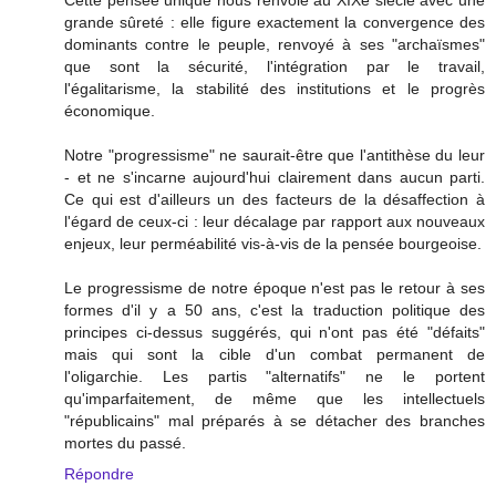
Cette pensée unique nous renvoie au XIXe siècle avec une
grande sûreté : elle figure exactement la convergence des
dominants contre le peuple, renvoyé à ses "archaïsmes"
que sont la sécurité, l'intégration par le travail,
l'égalitarisme, la stabilité des institutions et le progrès
économique.
Notre "progressisme" ne saurait-être que l'antithèse du leur
- et ne s'incarne aujourd'hui clairement dans aucun parti.
Ce qui est d'ailleurs un des facteurs de la désaffection à
l'égard de ceux-ci : leur décalage par rapport aux nouveaux
enjeux, leur perméabilité vis-à-vis de la pensée bourgeoise.
Le progressisme de notre époque n'est pas le retour à ses
formes d'il y a 50 ans, c'est la traduction politique des
principes ci-dessus suggérés, qui n'ont pas été "défaits"
mais qui sont la cible d'un combat permanent de
l'oligarchie. Les partis "alternatifs" ne le portent
qu'imparfaitement, de même que les intellectuels
"républicains" mal préparés à se détacher des branches
mortes du passé.
Répondre