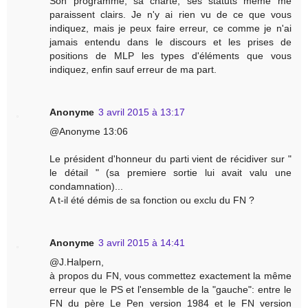
Son programme, sa charte, ses statuts même me
paraissent clairs. Je n'y ai rien vu de ce que vous
indiquez, mais je peux faire erreur, ce comme je n'ai
jamais entendu dans le discours et les prises de
positions de MLP les types d'éléments que vous
indiquez, enfin sauf erreur de ma part.
Anonyme
3 avril 2015 à 13:17
@Anonyme 13:06
Le président d'honneur du parti vient de récidiver sur "
le détail " (sa premiere sortie lui avait valu une
condamnation)...
A t-il été démis de sa fonction ou exclu du FN ?
Anonyme
3 avril 2015 à 14:41
@J.Halpern,
à propos du FN, vous commettez exactement la même
erreur que le PS et l'ensemble de la "gauche": entre le
FN du père Le Pen version 1984 et le FN version