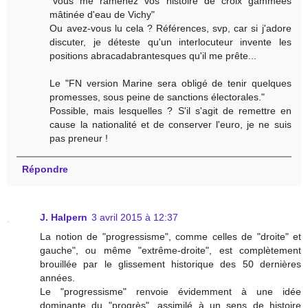
"vous me ramenez vos histoire de croix gammées
mâtinée d'eau de Vichy"
Ou avez-vous lu cela ? Références, svp, car si j'adore
discuter, je déteste qu'un interlocuteur invente les
positions abracadabrantesques qu'il me prête...
Le "FN version Marine sera obligé de tenir quelques
promesses, sous peine de sanctions électorales."
Possible, mais lesquelles ? S'il s'agit de remettre en
cause la nationalité et de conserver l'euro, je ne suis
pas preneur !
Répondre
J. Halpern
3 avril 2015 à 12:37
La notion de "progressisme", comme celles de "droite" et
gauche", ou même "extrême-droite", est complètement
brouillée par le glissement historique des 50 dernières
années.
Le "progressisme" renvoie évidemment à une idée
dominante du "progrès", assimilé à un sens de histoire