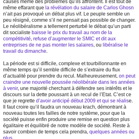
causes même des problèmes qu’ils affrontent. Il est tout de
même effarant que
la révélation du salaire de Carlos Ghosn
n’ait pas provoqué un débat plus vif. Le peuple semble un
peu résigné, comme s’il ne pensait pas possible de changer.
Le néolibéralisme a tellement perturbé le débat qu’un parti
dit socialiste
baisse le prix du travail au nom de la
compétitivité
,
refuse d’augmenter le SMIC et dit aux
entreprises de ne pas monter les salaires
, ou
libéralise le
travail du dimanche
.
La période est si difficile, complexe et tourbillonnante en
même temps qu’il semble difficile de s’extraire du flux
d’actualité pour prendre du recul. Malheureusement,
on peut
craindre une nouvelle poussée néolibérale dans les années
à venir
, une majorité cherchant à défendre ses intérêts et le
discours sur la dette poussant à un recul de l’Etat. C’est ce
que je regrette
d’avoir anticipé début 2009 et qui se réalis
e.
Il faut croire qu’il faudra un nouveau krach, démontrant à
nouveau toutes les failles de notre système, pour que la
société puisse enfin produire une remise en question plus
égalitaire et équilibré de notre modèle de société. Reste à
savoir combien de temps cela prendra,
quelques années ou
plus
.