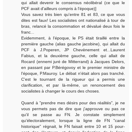
qui allait devenir le consensus néolibéral (ce que le
PCF avait d'ailleurs compris à l'époque)]
Vous savez très bien qu'entre 81 et 83, ce que vous
dites est faux! Les socialistes ont nationalisé à tour de
bras, relancé la consommation et dévalué deux fois le
franc...
Evidemment, à l'époque, le PS était tiraillé entre la
première gauche (alias gauche jacobine), qui allait du
PCF à J.Poperen, JP Chevènement et...Laurent
Fabius, et la deuxième gauche, celle qui allait de
Rocard (ennemi juré de Mitterrand) à Jacques Delors,
en passant par P.Bérégovoy et le premier ministre de
l'époque, P.Mauroy. Le débat n'était alors pas tranché.
C'est le tournant de la rigueur qui a permis une
clarification, et par là-même, un renoncement des
socialistes à changer le cours des choses.
Quand à "prendre mes désirs pour des réalités", je ne
vous permets pas de dire que j'approuve ou pas ce
qu'il se passe au FN. Je constate simplement
qu'électoralement, lorsque la ligne de FN "canal
historique" régnait, le FN faisait entre 10 et 15 pour-